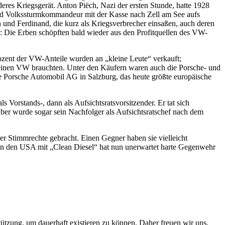
es Kriegsgerät. Anton Piëch, Nazi der ersten Stunde, hatte 1928
und Volkssturmkommandeur mit der Kasse nach Zell am See aufs
und Ferdinand, die kurz als Kriegsverbrecher einsaßen, auch deren
n: Die Erben schöpften bald wieder aus den Profitquellen des VW-
zent der VW-Anteile wurden an „kleine Leute“ verkauft;
B. einen VW brauchten. Unter den Käufern waren auch die Porsche- und
ie Porsche Automobil AG in Salzburg, das heute größte europäische
orstands-, dann als Aufsichtsratsvorsitzender. Er tat sich
uber wurde sogar sein Nachfolger als Aufsichtsratschef nach dem
er Stimmrechte gebracht. Einen Gegner haben sie vielleicht
in den USA mit „Clean Diesel“ hat nun unerwartet harte Gegenwehr
rstützung, um dauerhaft existieren zu können. Daher freuen wir uns,