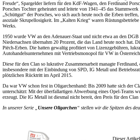
Freude“, Spargelder liefern für den KdF-Wagen, den Ferdinand Porsc
Porsches Tochter geheiratet und leitete von 1941–45 das Stammwerk 
„Schüttgut“ der Porsches, wo sich auch heute noch die Erben treffe
asoziale Skrupellosigkeit. Im „Kalten Krieg“ waren Rüstungsbetriebe
Werks.
1950 wurde VW an den Adenauer-Staat und nicht etwa an den DGB „rü
Niedersachsen übernahm 20 Prozent, die das Land heute noch hat. Die
Piëch-Erben. Die hatten gewaltig profitiert von Lizenzgebühren, luk
Autohandelsunternehmen mit Vertriebsmonopol für VW in Österreich
Diese für den Clan so lukrative Zusammenarbeit managte Ferdinand, d
insbesondere mit der Einbindung von SPD, IG Metall und Betriebsrat 
plötzlichen Rücktritt im April 2015.
Da war VW schon fest in Oligarchenhand: Bis 2009 hatte sich der Clan
unterschätzt: Mit der überfallartigen Abwerbung eines Opel-Teams 
erzeugt. Die IG Metall ist diesmal nicht bereit, den Preis für den Clan
In unserer Serie „
Unsere Oligarchen
“ stellen wir die Spitzen des de
Dieser Artikel