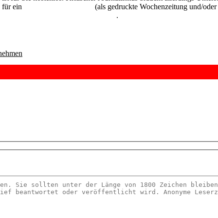
 für ein
Abonnement der UZ
(als gedruckte Wochenzeitung und/oder i
kostenlos und unverbindlich testen
.
nehmen