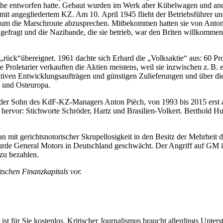
he entworfen hatte. Gebaut wurden im Werk aber Kübelwagen und ander
mit angegliedertem KZ. Am 10. April 1945 flieht der Betriebsführer 
n, um die Marschroute abzusprechen. Mitbekommen hatten sie von Anton 
 gefragt und die Nazibande, die sie betrieb, war den Briten willkomme
ck“übereignet. 1961 dachte sich Erhard die „Volksaktie“ aus: 60 Pro
 Proletarier verkauften die Aktien meistens, weil sie inzwischen z. 
rativen Entwicklungsaufträgen und günstigen Zulieferungen und über d
 und Osteuropa.
er Sohn des KdF-KZ-Managers Anton Piëch, von 1993 bis 2015 erst als V
hervor: Stichworte Schröder, Hartz und Brasilien-Volkert. Berthold H
 mit gerichtsnotorischer Skrupellosigkeit in den Besitz der Mehrheit d
wurde General Motors in Deutschland geschwächt. Der Angriff auf GM 
 zu bezahlen.
utschen Finanzkapitals vor.
 ist für Sie kostenlos. Kritischer Journalismus braucht allerdings Unte