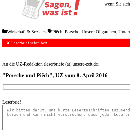
wenn Sie sich
Wochen lang 
Categories
Tags
Wirtschaft & Soziales
Piëch
,
Porsche
,
Unsere Oligarchen
,
Unter
✘ Leserbrief schreiben
An die UZ-Redaktion (leserbriefe (at) unsere-zeit.de)
"Porsche und Piëch", UZ vom 8. April 2016
Leserbrief