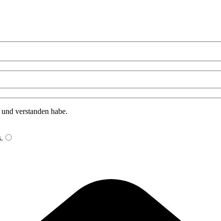
n und verstanden habe.
s
.