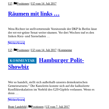
Categories
UZ
Positionen
|
UZ vom 14. Juli 2017
Räumen mit links …
Wera Richter ist stellvertretende Vorsitzende der DKP In Berlin lässt
der rot-rot-grüne Senat weiter räumen. Vor drei Wochen traf es den
linken Kiez- und Szeneladen …
Weiterlesen
Categories
UZ
Positionen
|
UZ vom 14. Juli 2017
|
Kommentar
Hamburger Polit-
Showbiz
Wer so handelt, stellt sich außerhalb unseres demokratischen
Gemeinwesens.“ Die Kanzlerin konnte sich auf die kalkulierte
Konflikt­eskalation im Vorfeld des G20-Gipfels verlassen. Wenn es
denn …
Weiterlesen
Categories
Beate Landefeld
Positionen
|
UZ vom 7. Juli 2017