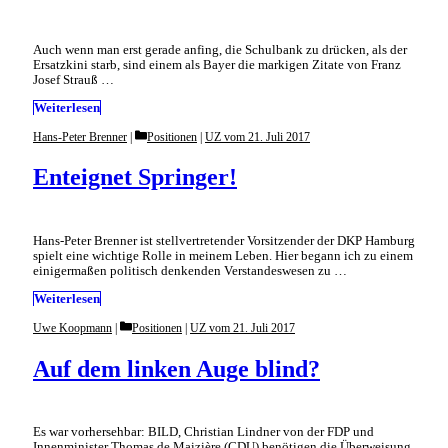
Auch wenn man erst gerade anfing, die Schulbank zu drücken, als der
Ersatzkini starb, sind einem als Bayer die markigen Zitate von Franz
Josef Strauß …
Weiterlesen
Categories
Hans-Peter Brenner
Positionen
|
UZ vom 21. Juli 2017
Enteignet Springer!
Hans-Peter Brenner ist stellvertretender Vorsitzender der DKP Hamburg
spielt eine wichtige Rolle in meinem Leben. Hier begann ich zu einem
einigermaßen politisch denkenden Verstandeswesen zu …
Weiterlesen
Categories
Uwe Koopmann
Positionen
|
UZ vom 21. Juli 2017
Auf dem linken Auge blind?
Es war vorhersehbar: BILD, Christian Lindner von der FDP und
Innenminister Thomas de Maizière (CDU) benötigen die Überweisung