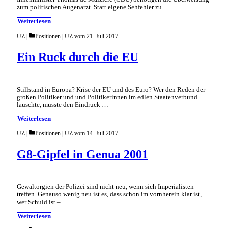
zum politischen Augenarzt. Statt eigene Sehfehler zu …
Weiterlesen
Categories
UZ
Positionen
|
UZ vom 21. Juli 2017
Ein Ruck durch die EU
Stillstand in Europa? Krise der EU und des Euro? Wer den Reden der
großen Politiker und und Politikerinnen im edlen Staatenverbund
lauschte, musste den Eindruck …
Weiterlesen
Categories
UZ
Positionen
|
UZ vom 14. Juli 2017
G8-Gipfel in Genua 2001
Gewaltorgien der Polizei sind nicht neu, wenn sich Imperialisten
treffen. Genauso wenig neu ist es, dass schon im vornherein klar ist,
wer Schuld ist – …
Weiterlesen