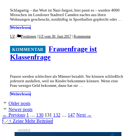
Schlagartig – das Wort ist Nazi-Jargon, hier passt es – wurden 4000
Menschen im Londoner Stadtteil Camden nachts aus ihren
Wohnungen gescheucht, notdürftig in Sporthallen gepfercht oder …
Weiterlesen
Categories
UZ
Positionen
|
UZ vom 30. Juni 2017
|
Kommentar
Frauenfrage ist
Klassenfrage
Frauen werden schlechter als Männer bezahlt. Sie können schließlich
jederzeit ausfallen, weil sie Kinder bekommen können. Wenn eine
Frau weniger Geld bekommt, dann hat sie …
Weiterlesen
Older posts
Newer posts
Page
Page
Page
Page
Page
←
Previous
1
…
130
131
132
…
147
Next
→
+ Zeige Mehr Beiträge