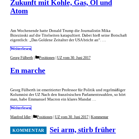
Zukunft mit Kohle, Gas, Öl und
Atom
Am Wochenende hatte Donald Trump die Journalistin Mika
Brzezinski auf die Titelseiten katapultiert. Dabei hieß seine Botschaft
eigentlich: „Das Goldene Zeitalter der USA bricht an“. …
Weiterlesen
Categories
Georg Fülberth
Positionen
|
UZ vom 30. Juni 2017
En marche
Georg Fülberth ist emeritierter Professor für Politik und regelmäßiger
Kolumnist der UZ Nach den französischen Parlamentswahlen, so hört
man, habe Emmanuel Macron ein klares Mandat …
Weiterlesen
Categories
Manfred Idler
Positionen
|
UZ vom 30. Juni 2017
|
Kommentar
Sei arm, stirb früher