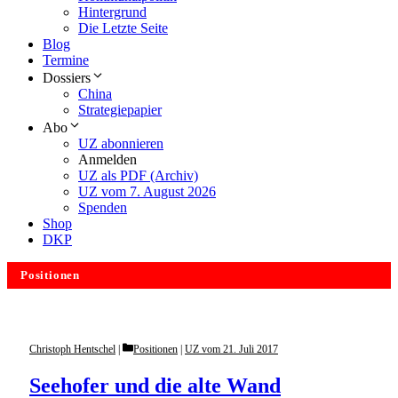
Hintergrund
Die Letzte Seite
Blog
Termine
Dossiers
China
Strategiepapier
Abo
UZ abonnieren
Anmelden
UZ als PDF (Archiv)
UZ vom 7. August 2026
Spenden
Shop
DKP
Positionen
Categories
Christoph Hentschel
Positionen
|
UZ vom 21. Juli 2017
Seehofer und die alte Wand