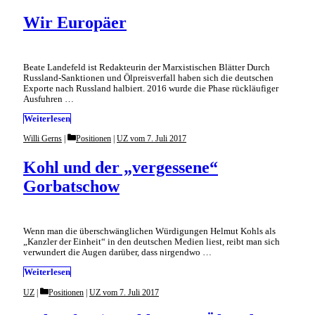
Wir Europäer
Beate Landefeld ist Redakteurin der Marxistischen Blätter Durch
Russland-Sanktionen und Ölpreisverfall haben sich die deutschen
Exporte nach Russland halbiert. 2016 wurde die Phase rückläufiger
Ausfuhren …
Weiterlesen
Categories
Willi Gerns
Positionen
|
UZ vom 7. Juli 2017
Kohl und der „vergessene“
Gorbatschow
Wenn man die überschwänglichen Würdigungen Helmut Kohls als
„Kanzler der Einheit“ in den deutschen Medien liest, reibt man sich
verwundert die Augen darüber, dass nirgendwo …
Weiterlesen
Categories
UZ
Positionen
|
UZ vom 7. Juli 2017