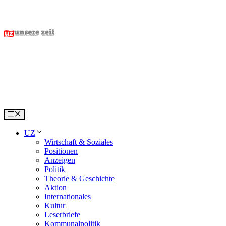
Skip
to
content
Menu
UZ
Wirtschaft & Soziales
Positionen
Anzeigen
Politik
Theorie & Geschichte
Aktion
Internationales
Kultur
Leserbriefe
Kommunalpolitik