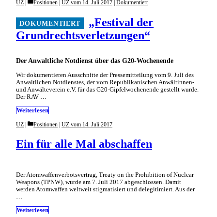
Categories
UZ
Positionen
|
UZ vom 14. Juli 2017
|
Dokumentiert
„Festival der
Grundrechtsverletzungen“
Der Anwaltliche Notdienst über das G20-Wochenende
Wir dokumentieren Ausschnitte der Pressemitteilung vom 9. Juli des
Anwaltlichen Notdienstes, der vom Republikanischen Anwältinnen-
und Anwälteverein e.V. für das G20-Gipfelwochenende gestellt wurde.
Der RAV …
Weiterlesen
Categories
UZ
Positionen
|
UZ vom 14. Juli 2017
Ein für alle Mal abschaffen
Der Atomwaffenverbotsvertrag, Treaty on the Prohibition of Nuclear
Weapons (TPNW), wurde am 7. Juli 2017 abgeschlossen. Damit
werden Atomwaffen weltweit stigmatisiert und delegitimiert. Aus der
…
Weiterlesen