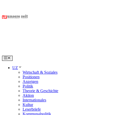
Skip
to
content
Menu
UZ
Wirtschaft & Soziales
Positionen
Anzeigen
Politik
Theorie & Geschichte
Aktion
Internationales
Kultur
Leserbriefe
Kommunalpolitik