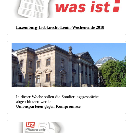
Luxemburg-Liebknecht-Lenin-Wochenende 2018
Auf Diesem Balkon Zeigen Sich Die Unterhändler Gerne (foto: Public Domain)
In dieser Woche sollen die Sondierungsgespräche
abgeschlossen werden
Unionsparteien gegen Kompromisse