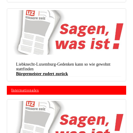
Liebknecht-Luxemburg-Gedenken kann so wie gewohnt
stattfinden
Bürgermeister rudert zurück
Internationales