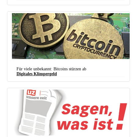
(Foto:
Low res photo/flickr.com
/ Lizenz:
CC BY 2.0
)
Für viele unbekannt: Bitcoins stürzen ab
Digitales Klimpergeld