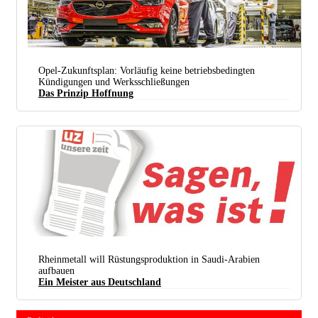
Insignia Fertigung Im Opel Werk Rüsselsheim, Februar 2017 (foto: Adam Opel Ag)
Opel-Zukunftsplan: Vorläufig keine betriebsbedingten
Kündigungen und Werksschließungen
Das Prinzip Hoffnung
Rheinmetall will Rüstungsproduktion in Saudi-Arabien
aufbauen
Ein Meister aus Deutschland