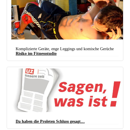
Risiko Im Fitnessstudio
Komplizierte Geräte, enge Leggings und komische Gerüche
Risiko im Fitnessstudio
Da haben die Proleten Schluss gesagt…