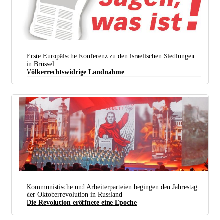
Erste Europäische Konferenz zu den israelischen Siedlungen
in Brüssel
Völkerrechtswidrige Landnahme
Theaterrevue Mit Szenen Aus Der Oktoberrevolution Und Den Folgenden Jahren. (foto: Günter
Kommunistische und Arbeiterparteien begingen den Jahrestag
Pohl)
der Oktoberrevolution in Russland
Die Revolution eröffnete eine Epoche