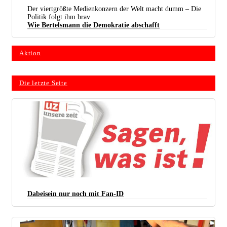
Regieraum Des Privatsenders Rtl
Der viertgrößte Medienkonzern der Welt macht dumm – Die
Politik folgt ihm brav
Wie Bertelsmann die Demokratie abschafft
Aktion
Die letzte Seite
Dabeisein nur noch mit Fan-ID