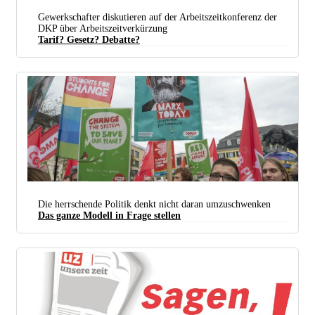
Gewerkschafter diskutieren auf der Arbeitszeitkonferenz der
DKP über Arbeitszeitverkürzung
Tarif? Gesetz? Debatte?
Kreativ Und Pointiert Sagten In Bonn Die Demonstranten Ihre Meinung (foto: Hubert Perschke/r
Die herrschende Politik denkt nicht daran umzuschwenken
Mediabase.eu)
Das ganze Modell in Frage stellen