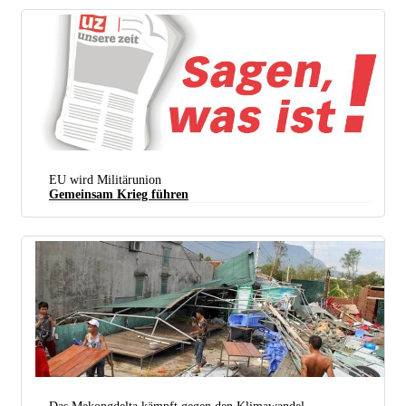
EU wird Militärunion
Gemeinsam Krieg führen
Sturmschäden In Hà Tinh, Einer Küstenregion Im Norden Vietnams. (foto: Zing.vn)