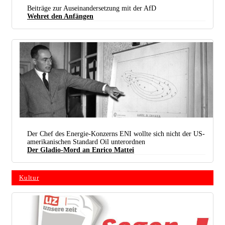
Beiträge zur Auseinandersetzung mit der AfD
Wehret den Anfängen
Enrico Mattei Erklärt Die Wichtige Entdeckung Von Erdgas Im Stausee Von Caviaga (historisches
Der Chef des Energie-Konzerns ENI wollte sich nicht der US-
Archiv, Rom) (foto: Https://it.wikipedia.org/wiki/file:mattei Caviaga Eni.com Brand Eni En
amerikanischen Standard Oil unterordnen
Mediateca Firenze.jpg/ Public Domain)
Der Gladio-Mord an Enrico Mattei
Kultur