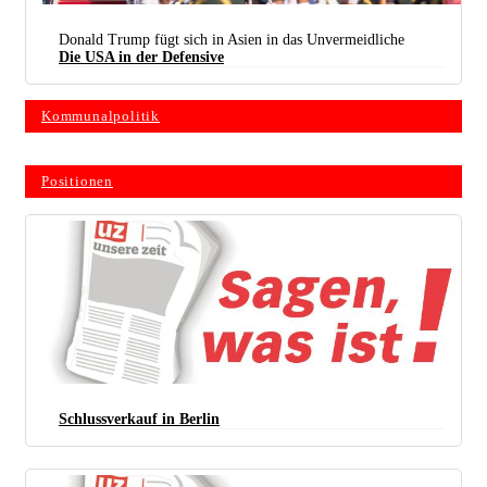
Donald Trump In China: Kommt Er Oder Geht Er? (foto: The White House)
Donald Trump fügt sich in Asien in das Unvermeidliche
Die USA in der Defensive
Kommunalpolitik
Positionen
Schlussverkauf in Berlin