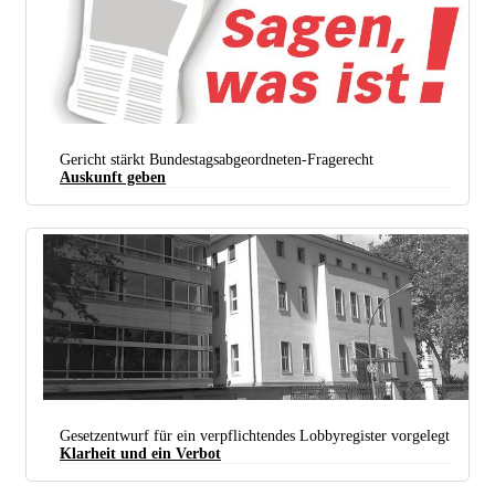
Gericht stärkt Bundestagsabgeordneten-Fragerecht
Auskunft geben
Wichtige Lobbyadresse: Verband Der Automobilindustrie In Frankfurt/main (foto: Public
Gesetzentwurf für ein verpflichtendes Lobbyregister vorgelegt
Domain)
Klarheit und ein Verbot