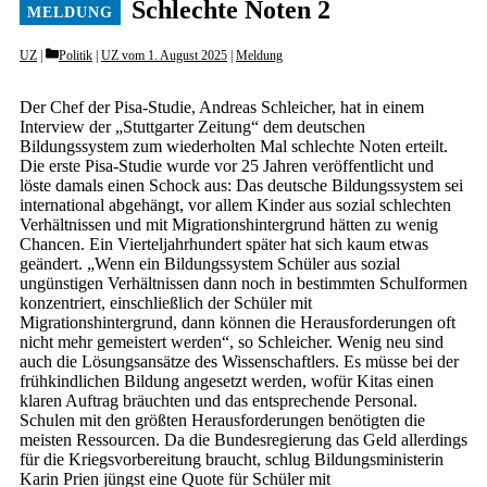
Schlechte Noten 2
Categories
UZ
Politik
|
UZ vom 1. August 2025
|
Meldung
Der Chef der Pisa-Studie, Andreas Schleicher, hat in einem
Interview der „Stuttgarter Zeitung“ dem deutschen
Bildungssystem zum wiederholten Mal schlechte Noten erteilt.
Die erste Pisa-Studie wurde vor 25 Jahren veröffentlicht und
löste damals einen Schock aus: Das deutsche Bildungssystem sei
international abgehängt, vor allem Kinder aus sozial schlechten
Verhältnissen und mit Migrationshintergrund hätten zu wenig
Chancen. Ein Vierteljahrhundert später hat sich kaum etwas
geändert. „Wenn ein Bildungssystem Schüler aus sozial
ungünstigen Verhältnissen dann noch in bestimmten Schulformen
konzentriert, einschließlich der Schüler mit
Migrationshintergrund, dann können die Herausforderungen oft
nicht mehr gemeistert werden“, so Schleicher. Wenig neu sind
auch die Lösungsansätze des Wissenschaftlers. Es müsse bei der
frühkindlichen Bildung angesetzt werden, wofür Kitas einen
klaren Auftrag bräuchten und das entsprechende Personal.
Schulen mit den größten Herausforderungen benötigten die
meisten Ressourcen. Da die Bundesregierung das Geld allerdings
für die Kriegsvorbereitung braucht, schlug Bildungsministerin
Karin Prien jüngst eine Quote für Schüler mit