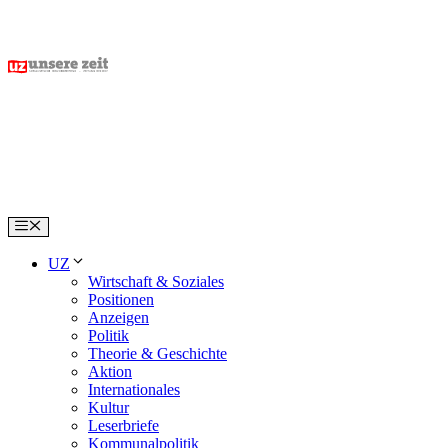
Skip
to
content
Menu
UZ
Wirtschaft & Soziales
Positionen
Anzeigen
Politik
Theorie & Geschichte
Aktion
Internationales
Kultur
Leserbriefe
Kommunalpolitik