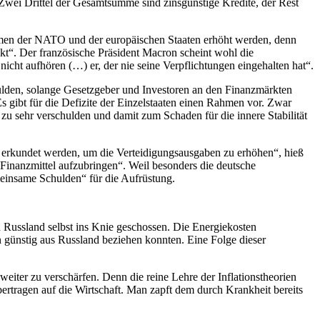
. Zwei Drittel der Gesamtsumme sind zinsgünstige Kredite, der Rest
hmen der NATO und der europäischen Staaten erhöht werden, denn
kt“. Der französische Präsident Macron scheint wohl die
cht aufhören (…) er, der nie seine Verpflichtungen eingehalten hat“.
lden, solange Gesetzgeber und Investoren an den Finanzmärkten
 gibt für die Defizite der Einzelstaaten einen Rahmen vor. Zwar
u sehr verschulden und damit zum Schaden für die innere Stabilität
en erkundet werden, um die Verteidigungsausgaben zu erhöhen“, hieß
 Finanzmittel aufzubringen“. Weil besonders die deutsche
meinsame Schulden“ für die Aufrüstung.
en Russland selbst ins Knie geschossen. Die Energiekosten
n günstig aus Russland beziehen konnten. Eine Folge dieser
weiter zu verschärfen. Denn die reine Lehre der Inflationstheorien
bertragen auf die Wirtschaft. Man zapft dem durch Krankheit bereits