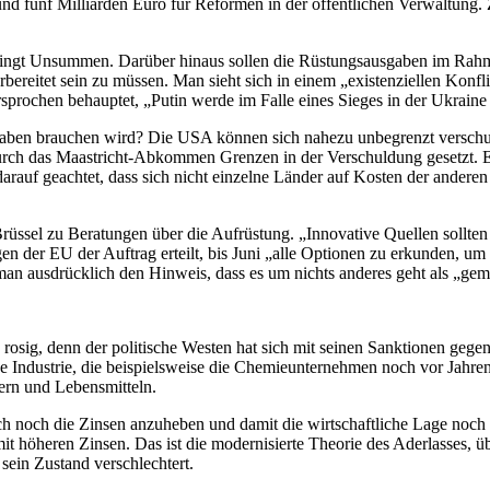
n und fünf Milliarden Euro für Reformen in der öffentlichen Verwaltung
chlingt Unsummen. Darüber hinaus sollen die Rüstungsausgaben im Ra
reitet sein zu müssen. Man sieht sich in einem „existenziellen Konfli
chen behauptet, „Putin werde im Falle eines Sieges in der Ukraine ni
fgaben brauchen wird? Die USA können sich nahezu unbegrenzt verschu
 durch das Maastricht-Abkommen Grenzen in der Verschuldung gesetzt. Es
uf geachtet, dass sich nicht einzelne Länder auf Kosten der anderen z
Brüssel zu Beratungen über die Aufrüstung. „Innovative Quellen sollt
en der EU der Auftrag erteilt, bis Juni „alle Optionen zu erkunden, um
d man ausdrücklich den Hinweis, dass es um nichts anderes geht als „ge
e rosig, denn der politische Westen hat sich mit seinen Sanktionen geg
che Industrie, die beispielsweise die Chemieunternehmen noch vor Jahre
gern und Lebensmitteln.
uch noch die Zinsen anzuheben und damit die wirtschaftliche Lage noch 
mit höheren Zinsen. Das ist die modernisierte Theorie des Aderlasses, ü
sein Zustand verschlechtert.