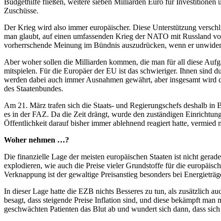
Budgethilfe fließen, weitere sieben Milliarden Euro für Investitione
Zuschüsse.
Der Krieg wird also immer europäischer. Diese Unterstützung vers
man glaubt, auf einen umfassenden Krieg der NATO mit Russland vorbe
vorherrschende Meinung im Bündnis auszudrücken, wenn er unwiderspro
Aber woher sollen die Milliarden kommen, die man für all diese Au
mitspielen. Für die Europäer der EU ist das schwieriger. Ihnen sind
werden dabei auch immer Ausnahmen gewährt, aber insgesamt wird dara
des Staatenbundes.
Am 21. März trafen sich die Staats- und Regierungschefs deshalb in 
es in der FAZ. Da die Zeit drängt, wurde den zuständigen Einrichtung
Öffentlichkeit darauf bisher immer ablehnend reagiert hatte, vermie
Woher nehmen …?
Die finanzielle Lage der meisten europäischen Staaten ist nicht gerad
explodieren, wie auch die Preise vieler Grundstoffe für die europäis
Verknappung ist der gewaltige Preisanstieg besonders bei Energieträ
In dieser Lage hatte die EZB nichts Besseres zu tun, als zusätzlich a
besagt, dass steigende Preise Inflation sind, und diese bekämpft man 
geschwächten Patienten das Blut ab und wundert sich dann, dass sich 