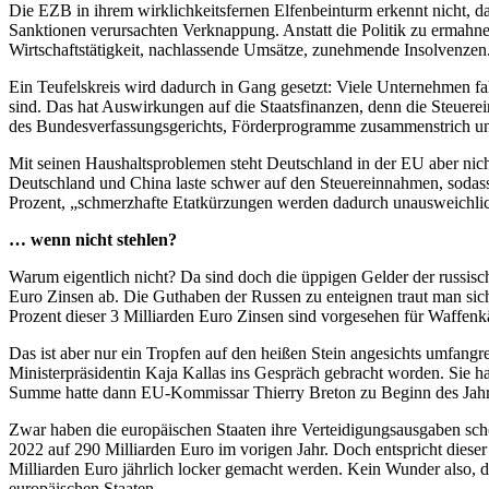
Die EZB in ihrem wirklichkeitsfernen Elfenbeinturm erkennt nicht, da
Sanktionen verursachten Verknappung. Anstatt die Politik zu ermahnen
Wirtschaftstätigkeit, nachlassende Umsätze, zunehmende Insolvenzen.
Ein Teufelskreis wird dadurch in Gang gesetzt: Viele Unternehmen fah
sind. Das hat Auswirkungen auf die Staatsfinanzen, denn die Steuerei
des Bundesverfassungsgerichts, Förderprogramme zusammenstrich u
Mit seinen Haushaltsproblemen steht Deutschland in der EU aber nicht 
Deutschland und China laste schwer auf den Steuereinnahmen, sodass
Prozent, „schmerzhafte Etatkürzungen werden dadurch unausweichlich“
… wenn nicht stehlen?
Warum eigentlich nicht? Da sind doch die üppigen Gelder der russisch
Euro Zinsen ab. Die Guthaben der Russen zu enteignen traut man sic
Prozent dieser 3 Milliarden Euro Zinsen sind vorgesehen für Waffenk
Das ist aber nur ein Tropfen auf den heißen Stein angesichts umfang
Ministerpräsidentin Kaja Kallas ins Gespräch gebracht worden. Sie 
Summe hatte dann EU-Kommissar Thierry Breton zu Beginn des Jahres
Zwar haben die europäischen Staaten ihre Verteidigungsausgaben scho
2022 auf 290 Milliarden Euro im vorigen Jahr. Doch entspricht dieser
Milliarden Euro jährlich locker gemacht werden. Kein Wunder also, 
europäischen Staaten.