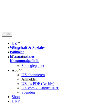
Skip
to
content
Menu
UZ
Wirtschaft & Soziales
Blog
Politik
Termine
Internationales
Dossiers
Kommunalpolitik
China
Strategiepapier
Abo
UZ abonnieren
Anmelden
UZ als PDF (Archiv)
UZ vom 7. August 2026
Spenden
Shop
DKP