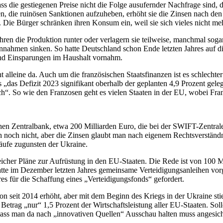
ss die gestiegenen Preise nicht die Folge ausufernder Nachfrage sind, d
, die ruinösen Sanktionen aufzuheben, erhöht sie die Zinsen nach den 
 Die Bürger schränken ihren Konsum ein, weil sie sich vieles nicht meh
ren die Produktion runter oder verlagern sie teilweise, manchmal sogar
nnahmen sinken. So hatte Deutschland schon Ende letzten Jahres auf di
nd Einsparungen im Haushalt vornahm.
alleine da. Auch um die französischen Staatsfinanzen ist es schlechter
 „das Defizit 2023 signifikant oberhalb der geplanten 4,9 Prozent ge
. So wie den Franzosen geht es vielen Staaten in der EU, wobei Frankr
en Zentralbank, etwa 200 Milliarden Euro, die bei der SWIFT-Zentrale 
h noch nicht, aber die Zinsen glaubt man nach eigenem Rechtsverständ
äufe zugunsten der Ukraine.
reicher Pläne zur Aufrüstung in den EU-Staaten. Die Rede ist von 100 
hatte im Dezember letzten Jahres gemeinsame Verteidigungsanleihen vo
 für die Schaffung eines „Verteidigungsfonds“ gefordert.
n seit 2014 erhöht, aber mit dem Beginn des Kriegs in der Ukraine st
 Betrag „nur“ 1,5 Prozent der Wirtschaftsleistung aller EU-Staaten. Sol
dass man da nach „innovativen Quellen“ Ausschau halten muss angesic