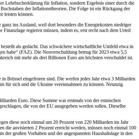
er Lehrbucherklärung für Inflation, sondern Ergebnis einer durch die
Buchstaben der Inflationstheorien. Die Folge ist ein Rückgang der
r leisten können.
 ganz ins Ausland, weil dort besonders die Energiekosten niedriger
e Finanzlage regieren müssen, indem es, erst recht nach dem Urteil
 bestellt als gedacht. Das schwächere wirtschaftliche Umfeld etwa in
legen habe“ (FAZ). Die Neuverschuldung betrug für 2023 etwa 5,5
eich mit mehr als drei Billionen Euro am höchsten verschuldet ist.
in Brüssel eingefroren sind. Die werfen jedes Jahr etwa 3 Milliarden
nis für sich und die Ukraine vereinnahmen zu können. Neunzig
Milliarden Euro. Diese Summe war erstmals von der estnischen
rgeschlagen, die von der EU ausgegeben werden sollen. Dieselbe
iegen diese noch einmal um 20 Prozent von 220 Milliarden im Jahr
len die anvisierten 2 Prozent erreicht werden, müssen noch einmal 100
hts der großen Vorhaben und der angespannten Haushaltslage in den