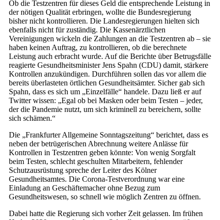
Ob die Testzentren für dieses Geld die entsprechende Leistung in
der nötigen Qualität erbringen, wollte die Bundesregierung
bisher nicht kontrollieren. Die Landesregierungen hielten sich
ebenfalls nicht für zuständig. Die Kassenärztlichen
Vereinigungen wickeln die Zahlungen an die Testzentren ab – sie
haben keinen Auftrag, zu kontrollieren, ob die berechnete
Leistung auch erbracht wurde. Auf die Berichte über Betrugsfälle
reagierte Gesundheitsminister Jens Spahn (CDU) damit, stärkere
Kontrollen anzukündigen. Durchführen sollen das vor allem die
bereits überlasteten örtlichen Gesundheitsämter. Sicher gab sich
Spahn, dass es sich um „Einzelfälle“ handele. Dazu ließ er auf
Twitter wissen: „Egal ob bei Masken oder beim Testen – jeder,
der die Pandemie nutzt, um sich kriminell zu bereichern, sollte
sich schämen.“
Die „Frankfurter Allgemeine Sonntagszeitung“ berichtet, dass es
neben der betrügerischen Abrechnung weitere Anlässe für
Kontrollen in Testzentren geben könnte: Von wenig Sorgfalt
beim Testen, schlecht geschulten Mitarbeitern, fehlender
Schutzausrüstung spreche der Leiter des Kölner
Gesundheitsamtes. Die Corona-Testverordnung war eine
Einladung an Geschäftemacher ohne Bezug zum
Gesundheitswesen, so schnell wie möglich Zentren zu öffnen.
Dabei hatte die Regierung sich vorher Zeit gelassen. Im frühen