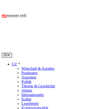
Skip
to
content
Menu
UZ
Wirtschaft & Soziales
Positionen
Anzeigen
Politik
Theorie & Geschichte
Aktion
Internationales
Kultur
Leserbriefe
Kommunalpolitik