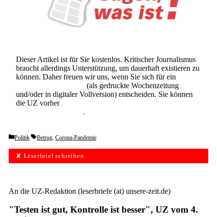
Dieser Artikel ist für Sie kostenlos. Kritischer Journalismus
braucht allerdings Unterstützung, um dauerhaft existieren zu
können. Daher freuen wir uns, wenn Sie sich für ein
Abonnement der UZ
(als gedruckte Wochenzeitung
und/oder in digitaler Vollversion) entscheiden. Sie können
die UZ vorher
6 Wochen lang kostenlos und
unverbindlich testen
.
Categories
Tags
Politik
Betrug
,
Corona-Pandemie
✘ Leserbrief schreiben
An die UZ-Redaktion (leserbriefe (at) unsere-zeit.de)
"Testen ist gut, Kontrolle ist besser", UZ vom 4.