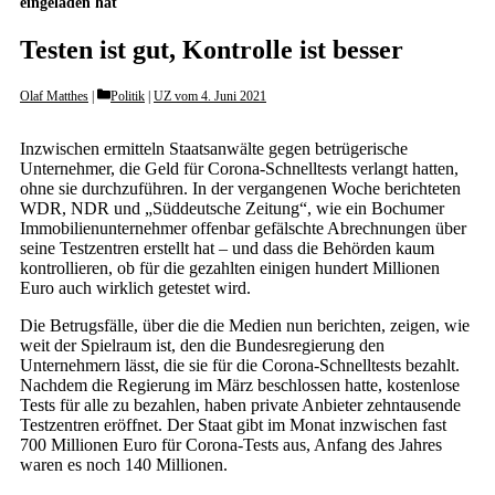
eingeladen hat
Testen ist gut, Kontrolle ist besser
Categories
Olaf Matthes
Politik
|
UZ vom 4. Juni 2021
Inzwischen ermitteln Staatsanwälte gegen betrügerische
Unternehmer, die Geld für Corona-Schnelltests verlangt hatten,
ohne sie durchzuführen. In der vergangenen Woche berichteten
WDR, NDR und „Süddeutsche Zeitung“, wie ein Bochumer
Immobilienunternehmer offenbar gefälschte Abrechnungen über
seine Testzentren erstellt hat – und dass die Behörden kaum
kontrollieren, ob für die gezahlten einigen hundert Millionen
Euro auch wirklich getestet wird.
Die Betrugsfälle, über die die Medien nun berichten, zeigen, wie
weit der Spielraum ist, den die Bundesregierung den
Unternehmern lässt, die sie für die Corona-Schnelltests bezahlt.
Nachdem die Regierung im März beschlossen hatte, kostenlose
Tests für alle zu bezahlen, haben private Anbieter zehntausende
Testzentren eröffnet. Der Staat gibt im Monat inzwischen fast
700 Millionen Euro für Corona-Tests aus, Anfang des Jahres
waren es noch 140 Millionen.