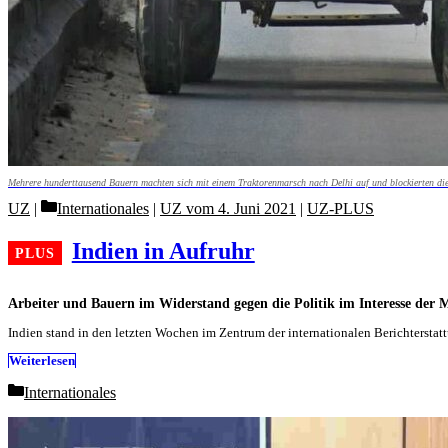
Mehrere hunderttausend Bauern machten sich mit einem Traktorenmarsch nach Delhi auf und blockierten die
Categories
UZ
Internationales
|
UZ vom 4. Juni 2021
|
UZ-PLUS
Indien in Aufruhr
Arbeiter und Bauern im Widerstand gegen die Politik im Interesse der 
Indien stand in den letzten Wochen im Zentrum der internationalen Berichterst
Weiterlesen
Categories
Internationales