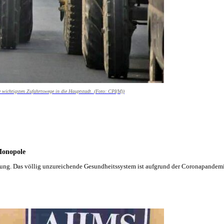
 wichtigsten Zufahrtswege in die Hauptstadt. (Foto: CPI(M))
Monopole
attung. Das völlig unzureichende Gesundheitssystem ist aufgrund der Coronapande