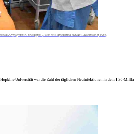
andemie erfolgreich zu bekämpfen. (Foto: ress Information Bureau Government of India)
opkins-Universität war die Zahl der täglichen Neuinfektionen in dem 1,36-Millia