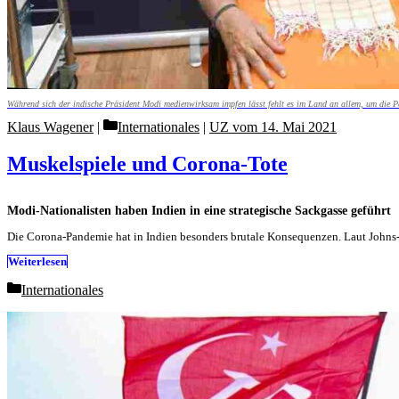
Während sich der indische Präsident Modi medienwirksam impfen lässt fehlt es im Land an allem, um die P
Categories
Klaus Wagener
Internationales
|
UZ vom 14. Mai 2021
Muskelspiele und Corona-Tote
Modi-Nationalisten haben Indien in eine strategische Sackgasse geführt
Die Corona-Pandemie hat in Indien besonders brutale Konsequenzen. Laut Johns-H
Weiterlesen
Categories
Internationales