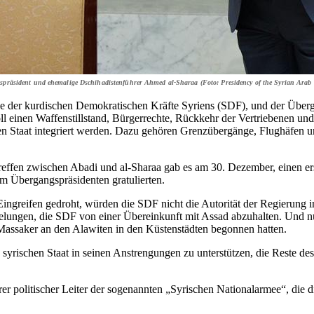
äsident und ehemalige Dschihadistenführer Ahmed al-Sharaa (Foto: Presidency of the Syrian Arab 
der kurdischen Demokratischen Kräfte Syriens (SDF), und der Übergan
ll einen Waffenstillstand, Bürgerrechte, Rückkehr der Vertriebenen und
schen Staat integriert werden. Dazu gehören Grenzübergänge, Flughäfen
reffen zwischen Abadi und al-Sharaa gab es am 30. Dezember, einen er
m Übergangspräsidenten gratulierten.
Eingreifen gedroht, würden die SDF nicht die Autorität der Regierun
lungen, die SDF von einer Übereinkunft mit Assad abzuhalten. Und nu
 Massaker an den Alawiten in den Küstenstädten begonnen hatten.
 syrischen Staat in seinen Anstrengungen zu unterstützen, die Reste d
er politischer Leiter der sogenannten „Syrischen Nationalarmee“, die 