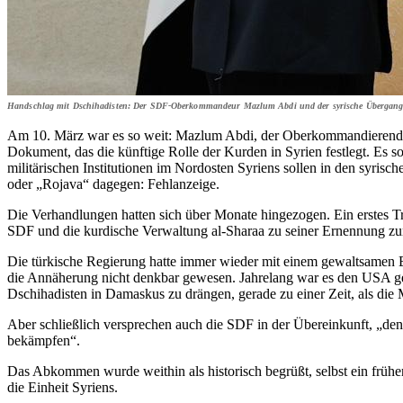
Handschlag mit Dschihadisten: Der SDF-Oberkommandeur Mazlum Abdi und der syrische Übergangspr
Am 10. März war es so weit: Mazlum Abdi, der Oberkommandierende 
Dokument, das die künftige Rolle der Kurden in Syrien festlegt. Es so
militärischen Institutionen im Nordosten Syriens sollen in den syri
oder „Rojava“ dagegen: Fehlanzeige.
Die Verhandlungen hatten sich über Monate hingezogen. Ein erstes T
SDF und die kurdische Verwaltung al-Sharaa zu seiner Ernennung zu
Die türkische Regierung hatte immer wieder mit einem gewaltsamen 
die Annäherung nicht denkbar gewesen. Jahrelang war es den USA ge
Dschihadisten in Damaskus zu drängen, gerade zu einer Zeit, als die
Aber schließlich versprechen auch die SDF in der Übereinkunft, „den
bekämpfen“.
Das Abkommen wurde weithin als historisch begrüßt, selbst ein früher
die Einheit Syriens.