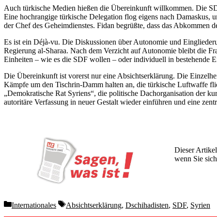
Auch türkische Medien hießen die Übereinkunft willkommen. Die SD
Eine hochrangige türkische Delegation flog eigens nach Damaskus, 
der Chef des Geheimdienstes. Fidan begrüßte, dass das Abkommen d
Es ist ein Déjà-vu. Die Diskussionen über Autonomie und Eingliede
Regierung al-Sharaa. Nach dem Verzicht auf Autonomie bleibt die Fra
Einheiten – wie es die SDF wollen – oder individuell in bestehend
Die Übereinkunft ist vorerst nur eine Absichtserklärung. Die Einzelh
Kämpfe um den Tischrin-Damm halten an, die türkische Luftwaffe flieg
„Demokratische Rat Syriens“, die politische Dachorganisation der k
autoritäre Verfassung in neuer Gestalt wieder einführen und eine zentra
Dieser Artikel
wenn Sie sich
Wochen lang 
Categories
Tags
Internationales
Absichtserklärung
,
Dschihadisten
,
SDF
,
Syrien