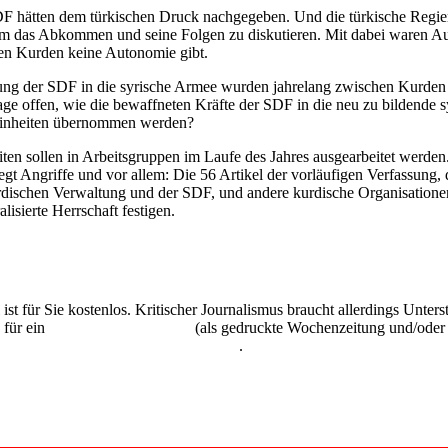
F hätten dem türkischen Druck nachgegeben. Und die türkische Regier
um das Abkommen und seine Folgen zu diskutieren. Mit dabei waren Auß
en Kurden keine Autonomie gibt.
rung der SDF in die syrische Armee wurden jahrelang zwischen Kurden 
ge offen, wie die bewaffneten Kräfte der SDF in die neu zu bildende sy
e Einheiten übernommen werden?
eiten sollen in Arbeitsgruppen im Laufe des Jahres ausgearbeitet werde
t Angriffe und vor allem: Die 56 Artikel der vorläufigen Verfassung, d
urdischen Verwaltung und der SDF, und andere kurdische Organisatione
lisierte Herrschaft festigen.
 ist für Sie kostenlos. Kritischer Journalismus braucht allerdings Unte
 für ein
Abonnement der UZ
(als gedruckte Wochenzeitung und/oder i
kostenlos und unverbindlich testen
.