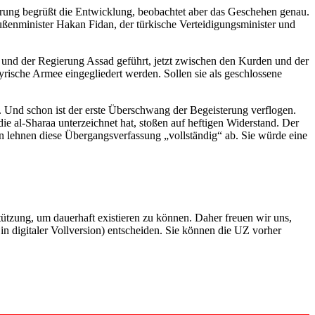
ung begrüßt die Entwicklung, beobachtet aber das Geschehen genau.
enminister Hakan Fidan, der türkische Verteidigungsminister und
und der Regierung Assad geführt, jetzt zwischen den Kurden und der
rische Armee eingegliedert werden. Sollen sie als geschlossene
n. Und schon ist der erste Überschwang der Begeisterung verflogen.
ie al-Sharaa unterzeichnet hat, stoßen auf heftigen Widerstand. Der
n lehnen diese Übergangsverfassung „vollständig“ ab. Sie würde eine
rstützung, um dauerhaft existieren zu können. Daher freuen wir uns,
n digitaler Vollversion) entscheiden. Sie können die UZ vorher
6