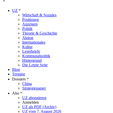
UZ
Wirtschaft & Soziales
Positionen
Anzeigen
Politik
Theorie & Geschichte
Aktion
Internationales
Kultur
Leserbriefe
Kommunalpolitik
Hintergrund
Die Letzte Seite
Blog
Termine
Dossiers
China
Strategiepapier
Abo
UZ abonnieren
Anmelden
UZ als PDF (Archiv)
UZ vom 7. August 2026