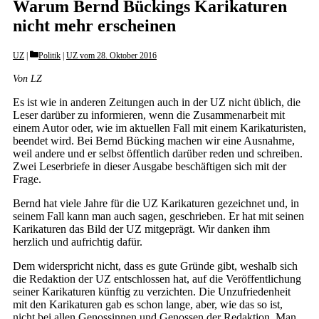
Warum Bernd Bückings Karikaturen
nicht mehr erscheinen
Categories
UZ
Politik
|
UZ vom 28. Oktober 2016
Von LZ
Es ist wie in anderen Zeitungen auch in der UZ nicht üblich, die
Leser darüber zu informieren, wenn die Zusammenarbeit mit
einem Autor oder, wie im aktuellen Fall mit einem Karikaturisten,
beendet wird. Bei Bernd Bücking machen wir eine Ausnahme,
weil andere und er selbst öffentlich darüber reden und schreiben.
Zwei Leserbriefe in dieser Ausgabe beschäftigen sich mit der
Frage.
Bernd hat viele Jahre für die UZ Karikaturen gezeichnet und, in
seinem Fall kann man auch sagen, geschrieben. Er hat mit seinen
Karikaturen das Bild der UZ mitgeprägt. Wir danken ihm
herzlich und aufrichtig dafür.
Dem widerspricht nicht, dass es gute Gründe gibt, weshalb sich
die Redaktion der UZ entschlossen hat, auf die Veröffentlichung
seiner Karikaturen künftig zu verzichten. Die Unzufriedenheit
mit den Karikaturen gab es schon lange, aber, wie das so ist,
nicht bei allen Genossinnen und Genossen der Redaktion. Man