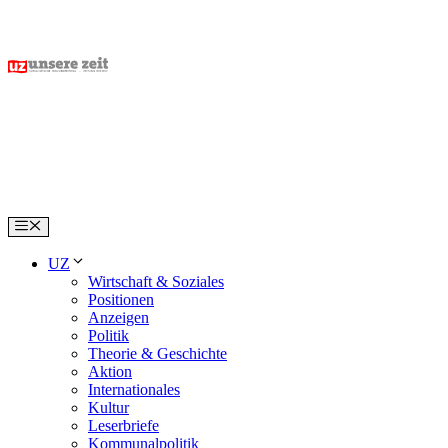
Skip
to
content
Menu
UZ
Wirtschaft & Soziales
Positionen
Anzeigen
Politik
Theorie & Geschichte
Aktion
Internationales
Kultur
Leserbriefe
Kommunalpolitik