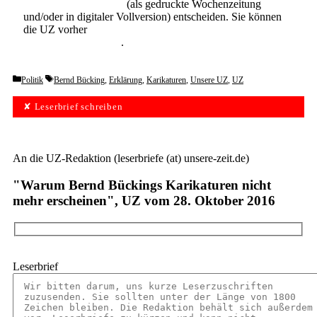
Abonnement der UZ
(als gedruckte Wochenzeitung
und/oder in digitaler Vollversion) entscheiden. Sie können
die UZ vorher
6 Wochen lang kostenlos und
unverbindlich testen
.
Categories
Tags
Politik
Bernd Bücking
,
Erklärung
,
Karikaturen
,
Unsere UZ
,
UZ
✘ Leserbrief schreiben
An die UZ-Redaktion (leserbriefe (at) unsere-zeit.de)
"Warum Bernd Bückings Karikaturen nicht
mehr erscheinen", UZ vom 28. Oktober 2016
Leserbrief