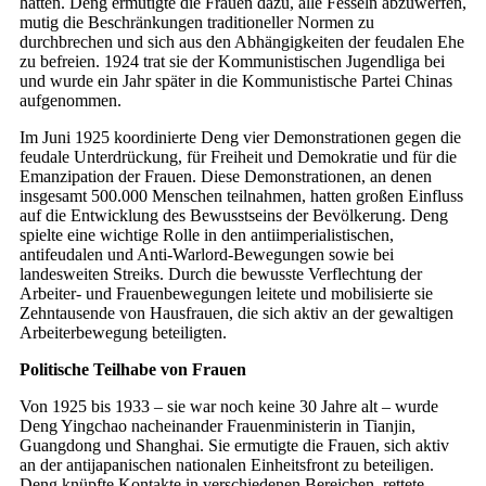
hatten. Deng ermutigte die Frauen dazu, alle Fesseln abzuwerfen,
mutig die Beschränkungen traditioneller Normen zu
durchbrechen und sich aus den Abhängigkeiten der feudalen Ehe
zu befreien. 1924 trat sie der Kommunistischen Jugendliga bei
und wurde ein Jahr später in die Kommunistische Partei Chinas
aufgenommen.
Im Juni 1925 koordinierte Deng vier Demonstrationen gegen die
feudale Unterdrückung, für Freiheit und Demokratie und für die
Emanzipation der Frauen. Diese Demonstrationen, an denen
insgesamt 500.000 Menschen teilnahmen, hatten großen Einfluss
auf die Entwicklung des Bewusstseins der Bevölkerung. Deng
spielte eine wichtige Rolle in den antiimperialistischen,
antifeudalen und Anti-Warlord-Bewegungen sowie bei
landesweiten Streiks. Durch die bewusste Verflechtung der
Arbeiter- und Frauenbewegungen leitete und mobilisierte sie
Zehntausende von Hausfrauen, die sich aktiv an der gewaltigen
Arbeiterbewegung beteiligten.
Politische Teilhabe von Frauen
Von 1925 bis 1933 – sie war noch keine 30 Jahre alt – wurde
Deng Yingchao nacheinander Frauenministerin in Tianjin,
Guangdong und Shanghai. Sie ermutigte die Frauen, sich aktiv
an der antijapanischen nationalen Einheitsfront zu beteiligen.
Deng knüpfte Kontakte in verschiedenen Bereichen, rettete