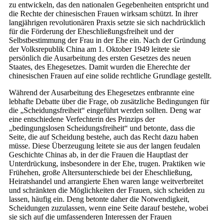
zu entwickeln, das den nationalen Gegebenheiten entspricht und
die Rechte der chinesischen Frauen wirksam schützt. In ihrer
langjährigen revolutionären Praxis setzte sie sich nachdrücklich
für die Förderung der Eheschließungsfreiheit und der
Selbstbestimmung der Frau in der Ehe ein. Nach der Gründung
der Volksrepublik China am 1. Oktober 1949 leitete sie
persönlich die Ausarbeitung des ersten Gesetzes des neuen
Staates, des Ehegesetzes. Damit wurden die Eherechte der
chinesischen Frauen auf eine solide rechtliche Grundlage gestellt.
Während der Ausarbeitung des Ehegesetzes entbrannte eine
lebhafte Debatte über die Frage, ob zusätzliche Bedingungen für
die „Scheidungsfreiheit“ eingeführt werden sollten. Deng war
eine entschiedene Verfechterin des Prinzips der
„bedingungslosen Scheidungsfreiheit“ und betonte, dass die
Seite, die auf Scheidung bestehe, auch das Recht dazu haben
müsse. Diese Überzeugung leitete sie aus der langen feudalen
Geschichte Chinas ab, in der die Frauen die Hauptlast der
Unterdrückung, insbesondere in der Ehe, trugen. Praktiken wie
Frühehen, große Altersunterschiede bei der Eheschließung,
Heiratshandel und arrangierte Ehen waren lange weitverbreitet
und schränkten die Möglichkeiten der Frauen, sich scheiden zu
lassen, häufig ein. Deng betonte daher die Notwendigkeit,
Scheidungen zuzulassen, wenn eine Seite darauf bestehe, wobei
sie sich auf die umfassenderen Interessen der Frauen