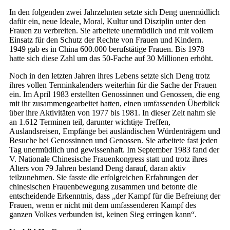
In den folgenden zwei Jahrzehnten setzte sich Deng unermüdlich
dafür ein, neue Ideale, Moral, Kultur und Disziplin unter den
Frauen zu verbreiten. Sie arbeitete unermüdlich und mit vollem
Einsatz für den Schutz der Rechte von Frauen und Kindern.
1949 gab es in China 600.000 berufstätige Frauen. Bis 1978
hatte sich diese Zahl um das 50-Fache auf 30 Millionen erhöht.
Noch in den letzten Jahren ihres Lebens setzte sich Deng trotz
ihres vollen Terminkalenders weiterhin für die Sache der Frauen
ein. Im April 1983 erstellten Genossinnen und Genossen, die eng
mit ihr zusammengearbeitet hatten, einen umfassenden Überblick
über ihre Aktivitäten von 1977 bis 1981. In dieser Zeit nahm sie
an 1.612 Terminen teil, darunter wichtige Treffen,
Auslandsreisen, Empfänge bei ausländischen Würdenträgern und
Besuche bei Genossinnen und Genossen. Sie arbeitete fast jeden
Tag unermüdlich und gewissenhaft. Im September 1983 fand der
V. Nationale Chinesische Frauenkongress statt und trotz ihres
Alters von 79 Jahren bestand Deng darauf, daran aktiv
teilzunehmen. Sie fasste die erfolgreichen Erfahrungen der
chinesischen Frauenbewegung zusammen und betonte die
entscheidende Erkenntnis, dass „der Kampf für die Befreiung der
Frauen, wenn er nicht mit dem umfassenderen Kampf des
ganzen Volkes verbunden ist, keinen Sieg erringen kann“.