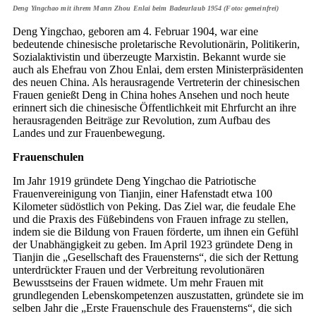
Deng Yingchao mit ihrem Mann Zhou Enlai beim Badeurlaub 1954 (Foto: gemeinfrei)
Deng Yingchao, geboren am 4. Februar 1904, war eine
bedeutende chinesische proletarische Revolutionärin, Politikerin,
Sozialaktivistin und überzeugte Marxistin. Bekannt wurde sie
auch als Ehefrau von Zhou Enlai, dem ersten Ministerpräsidenten
des neuen China. Als herausragende Vertreterin der chinesischen
Frauen genießt Deng in China hohes Ansehen und noch heute
erinnert sich die chinesische Öffentlichkeit mit Ehrfurcht an ihre
herausragenden Beiträge zur Revolution, zum Aufbau des
Landes und zur Frauenbewegung.
Frauenschulen
Im Jahr 1919 gründete Deng Yingchao die Patriotische
Frauenvereinigung von Tianjin, einer Hafenstadt etwa 100
Kilometer südöstlich von Peking. Das Ziel war, die feudale Ehe
und die Praxis des Füßebindens von Frauen infrage zu stellen,
indem sie die Bildung von Frauen förderte, um ihnen ein Gefühl
der Unabhängigkeit zu geben. Im April 1923 gründete Deng in
Tianjin die „Gesellschaft des Frauensterns“, die sich der Rettung
unterdrückter Frauen und der Verbreitung revolutionären
Bewusstseins der Frauen widmete. Um mehr Frauen mit
grundlegenden Lebenskompetenzen auszustatten, gründete sie im
selben Jahr die „Erste Frauenschule des Frauensterns“, die sich