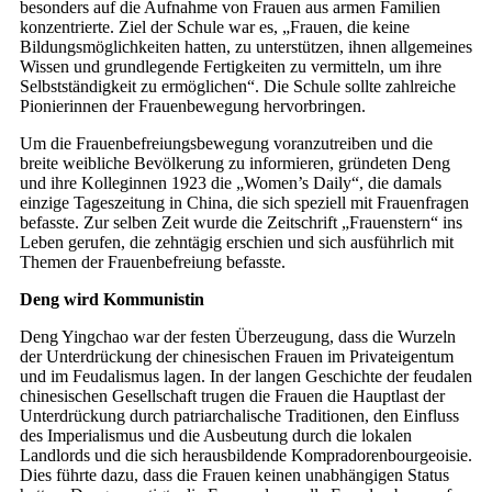
besonders auf die Aufnahme von Frauen aus armen Familien
konzentrierte. Ziel der Schule war es, „Frauen, die keine
Bildungsmöglichkeiten hatten, zu unterstützen, ihnen allgemeines
Wissen und grundlegende Fertigkeiten zu vermitteln, um ihre
Selbstständigkeit zu ermöglichen“. Die Schule sollte zahlreiche
Pionierinnen der Frauenbewegung hervorbringen.
Um die Frauenbefreiungsbewegung voranzutreiben und die
breite weibliche Bevölkerung zu informieren, gründeten Deng
und ihre Kolleginnen 1923 die „Women’s Daily“, die damals
einzige Tageszeitung in China, die sich speziell mit Frauenfragen
befasste. Zur selben Zeit wurde die Zeitschrift „Frauenstern“ ins
Leben gerufen, die zehntägig erschien und sich ausführlich mit
Themen der Frauenbefreiung befasste.
Deng wird Kommunistin
Deng Yingchao war der festen Überzeugung, dass die Wurzeln
der Unterdrückung der chinesischen Frauen im Privateigentum
und im Feudalismus lagen. In der langen Geschichte der feudalen
chinesischen Gesellschaft trugen die Frauen die Hauptlast der
Unterdrückung durch patriarchalische Traditionen, den Einfluss
des Imperialismus und die Ausbeutung durch die lokalen
Landlords und die sich herausbildende Kompradorenbourgeoisie.
Dies führte dazu, dass die Frauen keinen unabhängigen Status