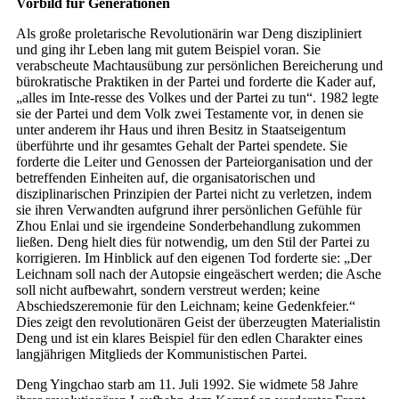
Vorbild für Generationen
Als große proletarische Revolutionärin war Deng diszipliniert
und ging ihr Leben lang mit gutem Beispiel voran. Sie
verabscheute Machtausübung zur persönlichen Bereicherung und
bürokratische Praktiken in der Partei und forderte die Kader auf,
„alles im Inte-resse des Volkes und der Partei zu tun“. 1982 legte
sie der Partei und dem Volk zwei Testamente vor, in denen sie
unter anderem ihr Haus und ihren Besitz in Staatseigentum
überführte und ihr gesamtes Gehalt der Partei spendete. Sie
forderte die Leiter und Genossen der Parteiorganisation und der
betreffenden Einheiten auf, die organisatorischen und
disziplinarischen Prinzipien der Partei nicht zu verletzen, indem
sie ihren Verwandten aufgrund ihrer persönlichen Gefühle für
Zhou Enlai und sie irgendeine Sonderbehandlung zukommen
ließen. Deng hielt dies für notwendig, um den Stil der Partei zu
korrigieren. Im Hinblick auf den eigenen Tod forderte sie: „Der
Leichnam soll nach der Autopsie eingeäschert werden; die Asche
soll nicht aufbewahrt, sondern verstreut werden; keine
Abschiedszeremonie für den Leichnam; keine Gedenkfeier.“
Dies zeigt den revolutionären Geist der überzeugten Materialistin
Deng und ist ein klares Beispiel für den edlen Charakter eines
langjährigen Mitglieds der Kommunistischen Partei.
Deng Yingchao starb am 11. Juli 1992. Sie widmete 58 Jahre