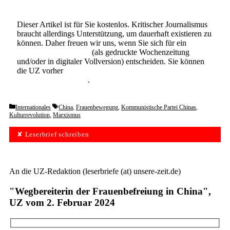
Dieser Artikel ist für Sie kostenlos. Kritischer Journalismus
braucht allerdings Unterstützung, um dauerhaft existieren zu
können. Daher freuen wir uns, wenn Sie sich für ein
Abonnement der UZ
(als gedruckte Wochenzeitung
und/oder in digitaler Vollversion) entscheiden. Sie können
die UZ vorher
6 Wochen lang kostenlos und
unverbindlich testen
.
Categories
Tags
Internationales
China
,
Frauenbewegung
,
Kommunistische Partei Chinas
,
Kulturrevolution
,
Marxismus
✘ Leserbrief schreiben
An die UZ-Redaktion (leserbriefe (at) unsere-zeit.de)
"Wegbereiterin der Frauenbefreiung in China",
UZ vom 2. Februar 2024