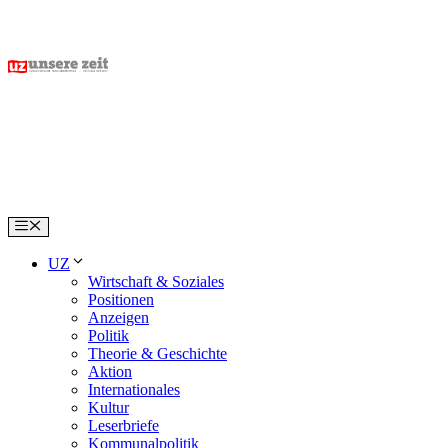
Skip
to
content
Menu
UZ
Wirtschaft & Soziales
Positionen
Anzeigen
Politik
Theorie & Geschichte
Aktion
Internationales
Kultur
Leserbriefe
Kommunalpolitik