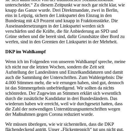
unterscheidet.“ Zu diesem Zeitpunkt war noch gar nicht klar, wie
knapp das Ganze wurde. Drei Direktmandate, zwei in Berlin,
eins in Leipzig, sichern der Linkspartei den Einzug in den
Bundestag mit 4,9 Prozent und knapp in Fraktionsstärke. Die
Auseinandersetzungen in der Linkspartei werden sich
verschärfen und die Kräfte, die für Anbiederung an SPD und
Grüne stehen und die bereit sind, dafür Grundsätze über Bord zu
werfen, sind in den Gremien der Linkspartei in der Mehrheit.
DKP im Wahlkampf
Wenn ich im Folgenden von unserem Wahlkampf spreche, meine
ich nicht nur die letzten Wochen, sondern die Zeit seit
Aufstellung der Landeslisten und Einzelkandidaturen und damit
auch die Sammlung der Unterschriften. Zum Wahlergebnis: Die
4.000 Stimmen mehr, die wir errungen haben, sind gut, dennoch
ist das Stimmergebnis unbefriedigend. Wir sollten da nichts
schönreden. Der Zugewinn an Stimmen erklärt sich wesentlich
durch die zusätzliche Kandidatur in drei Bundesländern. Das
wiederum haben wir erreicht, weil wir durchgesetzt hatten, dass
die Zahl der notwendigen Unterstützungsunterschriften wegen
der Maßnahmen gegen Corona reduziert wurde.
Wir müssen überlegen, wie wir sicherstellen, dass die DKP
flächendeckend antritt. Unser „Flickenteppich“ tut uns nicht gut,