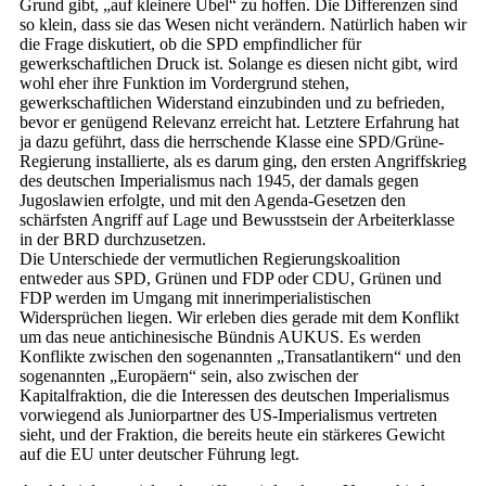
Grund gibt, „auf kleinere Übel“ zu hoffen. Die Differenzen sind
so klein, dass sie das Wesen nicht verändern. Natürlich haben wir
die Frage diskutiert, ob die SPD empfindlicher für
gewerkschaftlichen Druck ist. Solange es diesen nicht gibt, wird
wohl eher ihre Funktion im Vordergrund stehen,
gewerkschaftlichen Widerstand einzubinden und zu befrieden,
bevor er genügend Relevanz erreicht hat. Letztere Erfahrung hat
ja dazu geführt, dass die herrschende Klasse eine SPD/Grüne-
Regierung installierte, als es darum ging, den ersten Angriffskrieg
des deutschen Imperialismus nach 1945, der damals gegen
Jugoslawien erfolgte, und mit den Agenda-Gesetzen den
schärfsten Angriff auf Lage und Bewusstsein der Arbeiterklasse
in der BRD durchzusetzen.
Die Unterschiede der vermutlichen Regierungskoalition
entweder aus SPD, Grünen und FDP oder CDU, Grünen und
FDP werden im Umgang mit innerimperialistischen
Widersprüchen liegen. Wir erleben dies gerade mit dem Konflikt
um das neue antichinesische Bündnis AUKUS. Es werden
Konflikte zwischen den sogenannten „Transatlantikern“ und den
sogenannten „Europäern“ sein, also zwischen der
Kapitalfraktion, die die Interessen des deutschen Imperialismus
vorwiegend als Juniorpartner des US-Imperialismus vertreten
sieht, und der Fraktion, die bereits heute ein stärkeres Gewicht
auf die EU unter deutscher Führung legt.