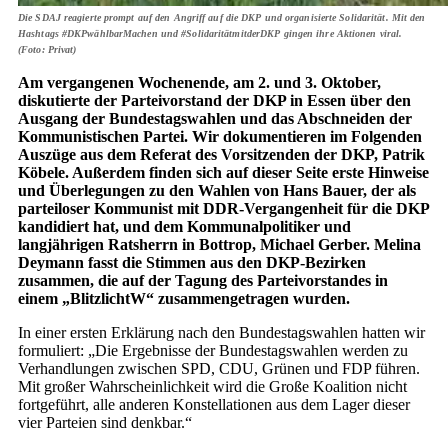
Die SDAJ reagierte prompt auf den Angriff auf die DKP und organisierte Solidarität. Mit den
Hashtags #DKPwählbarMachen und #SolidaritätmitderDKP gingen ihre Aktionen viral.
(Foto: Privat)
Am vergangenen Wochenende, am 2. und 3. Oktober,
diskutierte der Parteivorstand der DKP in Essen über den
Ausgang der Bundestagswahlen und das Abschneiden der
Kommunistischen Partei. Wir dokumentieren im Folgenden
Auszüge aus dem Referat des Vorsitzenden der DKP, Patrik
Köbele. Außerdem finden sich auf dieser Seite erste Hinweise
und Überlegungen zu den Wahlen von Hans Bauer, der als
parteiloser Kommunist mit DDR-Vergangenheit für die DKP
kandidiert hat, und dem Kommunalpolitiker und
langjährigen Ratsherrn in Bottrop, Michael Gerber. Melina
Deymann fasst die Stimmen aus den DKP-Bezirken
zusammen, die auf der Tagung des Parteivorstandes in
einem „BlitzlichtW“ zusammengetragen wurden.
In einer ersten Erklärung nach den Bundestagswahlen hatten wir
formuliert: „Die Ergebnisse der Bundestagswahlen werden zu
Verhandlungen zwischen SPD, CDU, Grünen und FDP führen.
Mit großer Wahrscheinlichkeit wird die Große Koalition nicht
fortgeführt, alle anderen Konstellationen aus dem Lager dieser
vier Parteien sind denkbar.“