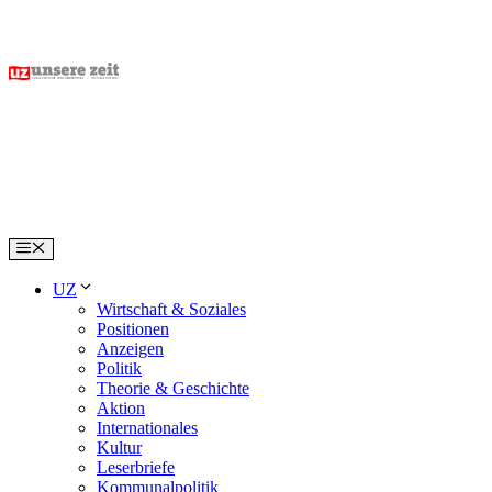
Skip
to
content
Menu
UZ
Wirtschaft & Soziales
Positionen
Anzeigen
Politik
Theorie & Geschichte
Aktion
Internationales
Kultur
Leserbriefe
Kommunalpolitik