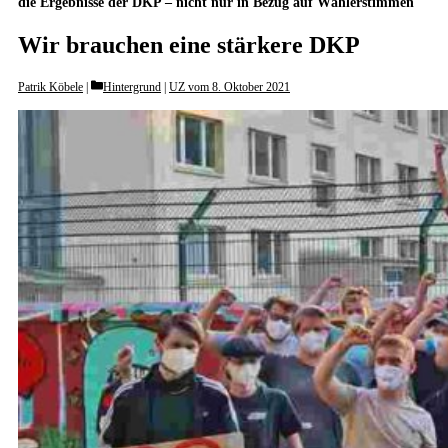
die Ergebnisse der DKP – nicht nur in Bezug auf Wählerstimmen
Wir brauchen eine stärkere DKP
Categories
Patrik Köbele
Hintergrund
|
UZ vom 8. Oktober 2021