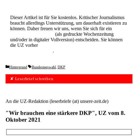
Dieser Artikel ist für Sie kostenlos. Kritischer Journalismus
braucht allerdings Unterstützung, um dauerhaft existieren zu
können. Daher freuen wir uns, wenn Sie sich für ein
Abonnement der UZ
(als gedruckte Wochenzeitung
und/oder in digitaler Vollversion) entscheiden. Sie können
die UZ vorher
6 Wochen lang kostenlos und
unverbindlich testen
.
Categories
Tags
Hintergrund
Bundestagswahl
,
DKP
✘ Leserbrief schreiben
An die UZ-Redaktion (leserbriefe (at) unsere-zeit.de)
"Wir brauchen eine stärkere DKP", UZ vom 8.
Oktober 2021