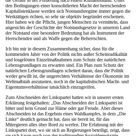
die Gefahr in der Forderung nach einem Klimanotstand. Unter
den Bedingungen einer konsolidierten Macht der herrschenden
Kapitalistenklasse werden sich Notstandsregime immer gegen die
Werktätigen richten, so sehr sie objektiv begründet erscheinen.
Hier haben wir die Pflicht, jungen Menschen zu vermitteln, dass
angesichts der Geschichte der Notstandsgesetze in unserem Land
der Notstand eine besondere Bedeutung hat als Instrument der
Herrschenden und als Waffe gegen die Beherrschten.
Ich bin mir in diesem Zusammenhang sicher, dass für die
kommenden Jahre von der Politik nichts außer Scheinradikalität
und losgelösten Einzelmaßnahmen zum Schutz der natürlichen
Lebensgrundlagen zu erwarten sind. Ein Plan zum Schutz der
natürlichen Lebensgrundlagen scheitert daran, dass die Politik
weder gewillt ist, die ungerechten Verhältnisse der Ökonomie im
Weltmaßstab anzutasten, noch in die kapitalistischen Macht- und
Eigentumsverhältnisse tatsächlich einzugreifen.
Zum Abschneiden der Linkspartei hatten wir in unserer ersten
Erklärung festgehalten: „Das Abschneiden der Linkspartei ist
bitter und kein Grund zur Häme oder gar Freude. Aber dieses
Abschneiden ist das Ergebnis eines Wahlkampfes, in dem „Die
Linke“ deutlich gemacht hat, dass sie bereit ist, für das
Mitregieren alles über Bord zu werfen. Die Erfahrung mit der
Linkspartei dort, wo sie sich an Regierungen beteiligt, zeigt, dass
sie sich kaum noch von der traditionellen Sozialdemokratie