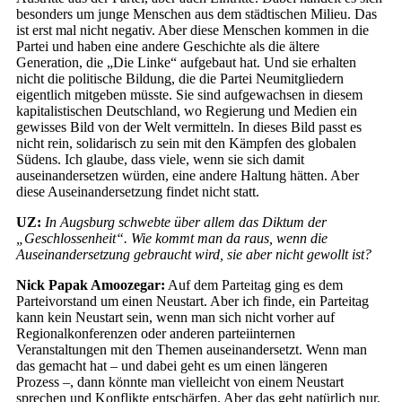
besonders um junge Menschen aus dem städtischen Milieu. Das
ist erst mal nicht negativ. Aber diese Menschen kommen in die
Partei und haben eine andere Geschichte als die ältere
Generation, die „Die Linke“ aufgebaut hat. Und sie erhalten
nicht die politische Bildung, die die Partei Neumitgliedern
eigentlich mitgeben müsste. Sie sind aufgewachsen in diesem
kapitalistischen Deutschland, wo Regierung und Medien ein
gewisses Bild von der Welt vermitteln. In dieses Bild passt es
nicht rein, solidarisch zu sein mit den Kämpfen des globalen
Südens. Ich glaube, dass viele, wenn sie sich damit
auseinandersetzen würden, eine andere Haltung hätten. Aber
diese Auseinandersetzung findet nicht statt.
UZ:
In Augsburg schwebte über allem das Diktum der
„Geschlossenheit“. Wie kommt man da raus, wenn die
Auseinandersetzung gebraucht wird, sie aber nicht gewollt ist?
Nick Papak Amoozegar:
Auf dem Parteitag ging es dem
Parteivorstand um einen Neustart. Aber ich finde, ein Parteitag
kann kein Neustart sein, wenn man sich nicht vorher auf
Regionalkonferenzen oder anderen parteiinternen
Veranstaltungen mit den Themen auseinandersetzt. Wenn man
das gemacht hat – und dabei geht es um einen längeren
Prozess –, dann könnte man vielleicht von einem Neustart
sprechen und Konflikte entschärfen. Aber das geht natürlich nur,