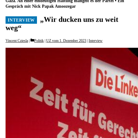
Gaza. An einer eindeutigen Haltung mangelt es der Partei • Ein
Gespräch mit Nick Papak Amoozegar
„Wir ducken uns zu weit
weg“
Categories
Vincent Cziesla
Politik
|
UZ vom 1. Dezember 2023
|
Interview