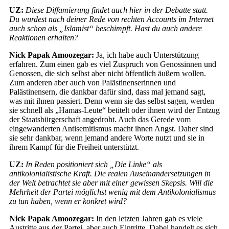
UZ:
Diese Diffamierung findet auch hier in der Debatte statt.
Du wurdest nach deiner Rede von rechten Accounts im Internet
auch schon als „Islamist“ beschimpft. Hast du auch andere
Reaktionen erhalten?
Nick Papak Amoozegar:
Ja, ich habe auch Unterstützung
erfahren. Zum einen gab es viel Zuspruch von Genossinnen und
Genossen, die sich selbst aber nicht öffentlich äußern wollen.
Zum anderen aber auch von Palästinenserinnen und
Palästinensern, die dankbar dafür sind, dass mal jemand sagt,
was mit ihnen passiert. Denn wenn sie das selbst sagen, werden
sie schnell als „Hamas-Leute“ betitelt oder ihnen wird der Entzug
der Staatsbürgerschaft angedroht. Auch das Gerede vom
eingewanderten Antisemitismus macht ihnen Angst. Daher sind
sie sehr dankbar, wenn jemand andere Worte nutzt und sie in
ihrem Kampf für die Freiheit unterstützt.
UZ:
In Reden positioniert sich „Die Linke“ als
antikolonialistische Kraft. Die realen Auseinandersetzungen in
der Welt betrachtet sie aber mit einer gewissen Skepsis. Will die
Mehrheit der Partei möglichst wenig mit dem Antikolonialismus
zu tun haben, wenn er konkret wird?
Nick Papak Amoozegar:
In den letzten Jahren gab es viele
Austritte aus der Partei, aber auch Eintritte. Dabei handelt es sich