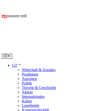
Skip
to
content
Menu
UZ
Wirtschaft & Soziales
Positionen
Anzeigen
Politik
Theorie & Geschichte
Aktion
Internationales
Kultur
Leserbriefe
Kommunalpolitik