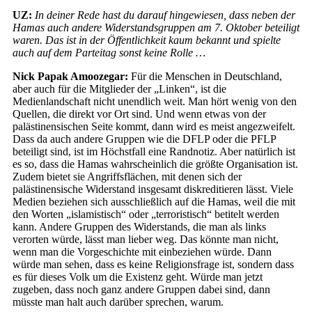
UZ:
In deiner Rede hast du darauf hingewiesen, dass neben der
Hamas auch andere Widerstandsgruppen am 7. Oktober beteiligt
waren. Das ist in der Öffentlichkeit kaum bekannt und spielte
auch auf dem Parteitag sonst keine Rolle …
Nick Papak Amoozegar:
Für die Menschen in Deutschland,
aber auch für die Mitglieder der „Linken“, ist die
Medienlandschaft nicht unendlich weit. Man hört wenig von den
Quellen, die direkt vor Ort sind. Und wenn etwas von der
palästinensischen Seite kommt, dann wird es meist angezweifelt.
Dass da auch andere Gruppen wie die DFLP oder die PFLP
beteiligt sind, ist im Höchstfall eine Randnotiz. Aber natürlich ist
es so, dass die Hamas wahrscheinlich die größte Organisation ist.
Zudem bietet sie Angriffsflächen, mit denen sich der
palästinensische Widerstand insgesamt diskreditieren lässt. Viele
Medien beziehen sich ausschließlich auf die Hamas, weil die mit
den Worten „islamistisch“ oder „terroristisch“ betitelt werden
kann. Andere Gruppen des Widerstands, die man als links
verorten würde, lässt man lieber weg. Das könnte man nicht,
wenn man die Vorgeschichte mit einbeziehen würde. Dann
würde man sehen, dass es keine Religionsfrage ist, sondern dass
es für dieses Volk um die Existenz geht. Würde man jetzt
zugeben, dass noch ganz andere Gruppen dabei sind, dann
müsste man halt auch darüber sprechen, warum.