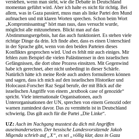
verstehen, wenn man sieht, wie die Debatte in Deutschland
momentan geführt wird. Aber ich halte es nicht für richtig. Bei
allem, was in Gaza passiert, muss man als linke Partei den Mund
aufmachen und mit klaren Worten sprechen. Schon beim Wort
„Kompromissantrag“ hört man raus, dass versucht wurde,
möglichst alle mitzunehmen. Blickt man auf das
Abstimmungsergebnis, hat das auch funktioniert. Es stehen viele
richtige Dinge da drin. Ich finde aber, dass es einen Unterschied
in der Sprache gibt, wenn von den beiden Parteien dieses
Konfliktes gesprochen wird. Und es fehlt mir auch einiges. Mir
fehlen zum Beispiel die vielen Palästinenser in den israelischen
Gefängnissen, die dort ohne Prozess einsitzen. Mit Gegenwind
habe ich gerechnet, aber nicht unbedingt in dieser Schärfe.
Natürlich hätte ich meine Rede auch anders formulieren können
und sagen, dass ich mich auf den israelischen Historiker und
Holocaust-Forscher Raz Segal berufe, der mit Blick auf die
israelischen Angriffe von einem „textbook case of genozide“
spricht. Viele internationale Organisationen, auch
Unterorganisationen der UN, sprechen von einem Genozid oder
warnen zumindest davor. Das zu vermitteln ist in Deutschland
schwierig. Das gilt auch für die Partei „Die Linke“.
UZ:
Auch im Nachgang musstest du dich mit Angriffen
auseinandersetzen. Der hessische Landesvorsitzende Jakob
Migenda schrieb auf „X“, es sei „völlig klar, dass in Gaza