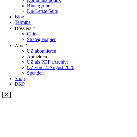
Kommunalpolitik
Hintergrund
Die Letzte Seite
Blog
Termine
Dossiers
China
Strategiepapier
Abo
UZ abonnieren
Anmelden
UZ als PDF (Archiv)
UZ vom 7. August 2026
Spenden
Shop
DKP
Schließen