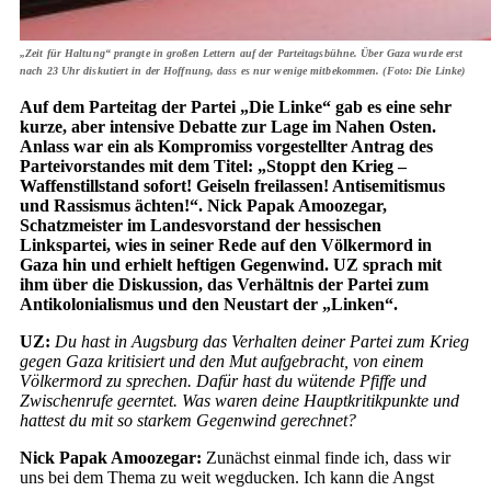
„Zeit für Haltung“ prangte in großen Lettern auf der Parteitagsbühne. Über Gaza wurde erst
nach 23 Uhr diskutiert in der Hoffnung, dass es nur wenige mitbekommen. (Foto: Die Linke)
Auf dem Parteitag der Partei „Die Linke“ gab es eine sehr
kurze, aber intensive Debatte zur Lage im Nahen Osten.
Anlass war ein als Kompromiss vorgestellter Antrag des
Parteivorstandes mit dem Titel: „Stoppt den Krieg –
Waffenstillstand sofort! Geiseln freilassen! Antisemitismus
und Rassismus ächten!“. Nick Papak Amoozegar,
Schatzmeister im Landesvorstand der hessischen
Linkspartei, wies in seiner Rede auf den Völkermord in
Gaza hin und erhielt heftigen Gegenwind. UZ sprach mit
ihm über die Diskussion, das Verhältnis der Partei zum
Antikolonialismus und den Neustart der „Linken“.
UZ:
Du hast in Augsburg das Verhalten deiner Partei zum Krieg
gegen Gaza kritisiert und den Mut aufgebracht, von einem
Völkermord zu sprechen. Dafür hast du wütende Pfiffe und
Zwischenrufe geerntet. Was waren deine Hauptkritikpunkte und
hattest du mit so starkem Gegenwind gerechnet?
Nick Papak Amoozegar:
Zunächst einmal finde ich, dass wir
uns bei dem Thema zu weit wegducken. Ich kann die Angst