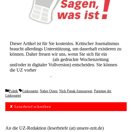
Dieser Artikel ist für Sie kostenlos. Kritischer Journalismus
braucht allerdings Unterstützung, um dauerhaft existieren zu
können. Daher freuen wir uns, wenn Sie sich für ein
Abonnement der UZ
(als gedruckte Wochenzeitung
und/oder in digitaler Vollversion) entscheiden. Sie können
die UZ vorher
6 Wochen lang kostenlos und
unverbindlich testen
.
Categories
Tags
Politik
Linkspartei
,
Naher Osten
,
Nick Papak Amoozegar
,
Parteitag der
Linkspartei
✘ Leserbrief schreiben
An die UZ-Redaktion (leserbriefe (at) unsere-zeit.de)