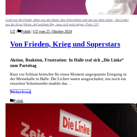
Groß war die Freude, dünn war der Inhalt: Ines Schwerdtner und Jan van Aken sollen „Die Linke“
aus der Krise führen. Auf welchem Weg, muss sich noch zeigen. (Foto: UZ)
Categories
UZ
Politik
|
UZ vom 25. Oktober 2024
Von Frieden, Krieg und Superstars
Aktion, Reaktion, Frustration: In Halle traf sich „Die Linke“
zum Parteitag
Kurz vor Schluss herrschte für einen Moment angespannte Erregung in
der Messehalle in Halle. Die Lichter waren ausgeschaltet, nur noch ein
einzelner Scheinwerfer strahlte das …
Weiterlesen
Categories
Politik