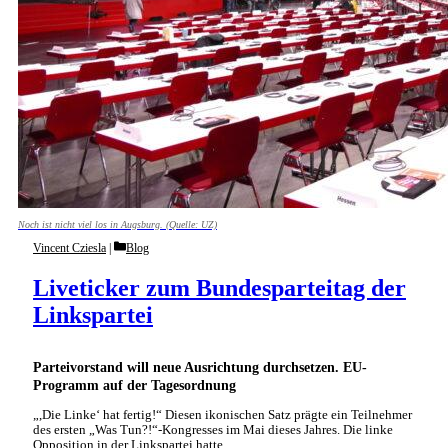
Noch ist nicht viel los in Augsburg. (Quelle: UZ)
Categories
Vincent Cziesla
Blog
Liveticker zum Bundesparteitag der
Linkspartei
Parteivorstand will neue Ausrichtung durchsetzen. EU-
Programm auf der Tagesordnung
„,Die Linke‘ hat fertig!“ Diesen ikonischen Satz prägte ein Teilnehmer
des ersten „Was Tun?!“-Kongresses im Mai dieses Jahres. Die linke
Opposition in der Linkspartei hatte …