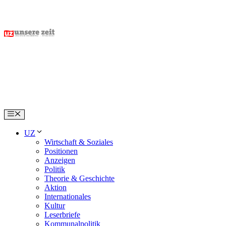
Skip
to
content
Menu
UZ
Wirtschaft & Soziales
Positionen
Anzeigen
Politik
Theorie & Geschichte
Aktion
Internationales
Kultur
Leserbriefe
Kommunalpolitik