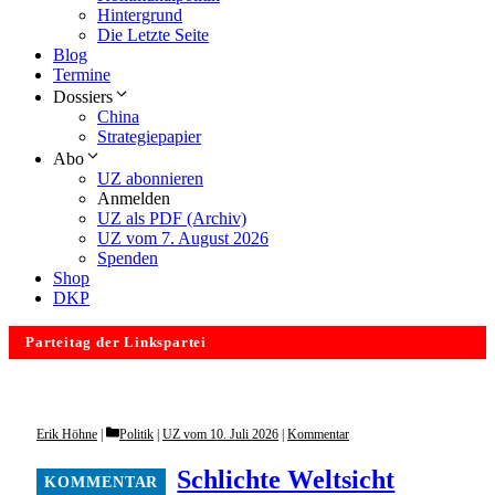
Hintergrund
Die Letzte Seite
Blog
Termine
Dossiers
China
Strategiepapier
Abo
UZ abonnieren
Anmelden
UZ als PDF (Archiv)
UZ vom 7. August 2026
Spenden
Shop
DKP
Parteitag der Linkspartei
Categories
Erik Höhne
Politik
|
UZ vom 10. Juli 2026
|
Kommentar
Schlichte Weltsicht