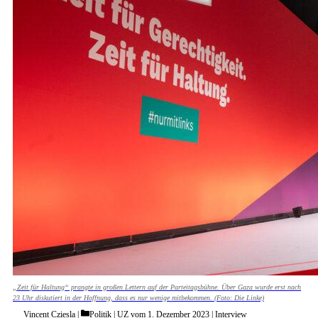
„Zeit für Haltung“ prangte in großen Lettern auf der Parteitagsbühne. Über Gaza wurde erst nach
23 Uhr diskutiert in der Hoffnung, dass es nur wenige mitbekommen. (Foto: Die Linke)
Categories
Vincent Cziesla
Politik
|
UZ vom 1. Dezember 2023
|
Interview