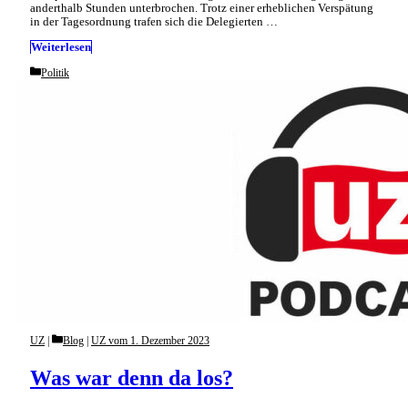
anderthalb Stunden unterbrochen. Trotz einer erheblichen Verspätung
in der Tagesordnung trafen sich die Delegierten …
Weiterlesen
Categories
Politik
Categories
UZ
Blog
|
UZ vom 1. Dezember 2023
Was war denn da los?