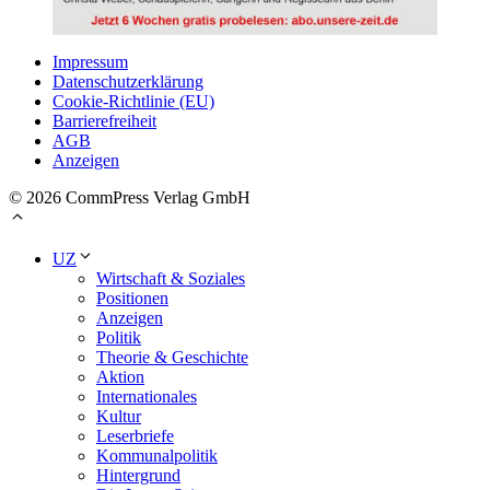
Impressum
Datenschutzerklärung
Cookie-Richtlinie (EU)
Barrierefreiheit
AGB
Anzeigen
© 2026 CommPress Verlag GmbH
UZ
Wirtschaft & Soziales
Positionen
Anzeigen
Politik
Theorie & Geschichte
Aktion
Internationales
Kultur
Leserbriefe
Kommunalpolitik
Hintergrund