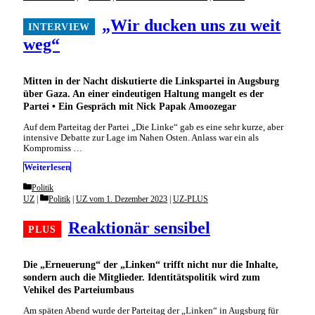
„Wir ducken uns zu weit
weg“
Mitten in der Nacht diskutierte die Linkspartei in Augsburg
über Gaza. An einer eindeutigen Haltung mangelt es der
Partei • Ein Gespräch mit Nick Papak Amoozegar
Auf dem Parteitag der Partei „Die Linke“ gab es eine sehr kurze, aber
intensive Debatte zur Lage im Nahen Osten. Anlass war ein als
Kompromiss …
Weiterlesen
Categories
Politik
Categories
UZ
Politik
|
UZ vom 1. Dezember 2023
|
UZ-PLUS
Reaktionär sensibel
Die „Erneuerung“ der „Linken“ trifft nicht nur die Inhalte,
sondern auch die Mitglieder. Identitätspolitik wird zum
Vehikel des Parteiumbaus
Am späten Abend wurde der Parteitag der „Linken“ in Augsburg für