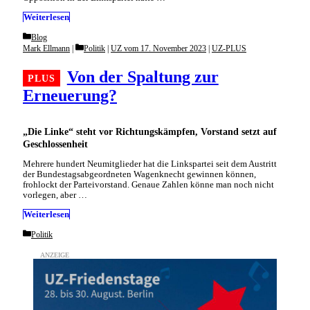
Weiterlesen
Categories
Blog
Categories
Mark Ellmann
Politik
|
UZ vom 17. November 2023
|
UZ-PLUS
Von der Spaltung zur
Erneuerung?
„Die Linke“ steht vor Richtungskämpfen, Vorstand setzt auf
Geschlossenheit
Mehrere hundert Neumitglieder hat die Linkspartei seit dem Austritt
der Bundestagsabgeordneten Wagenknecht gewinnen können,
frohlockt der Parteivorstand. Genaue Zahlen könne man noch nicht
vorlegen, aber …
Weiterlesen
Categories
Politik