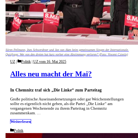
Sören Pellmann, Ines Schwerdtner und Jan van Aken beim gemeinsamen Singen der Internationale.
Quizfrage: Wer von den dreien hat kurz vorher eine Abstimmung verloren? (Foto: Vincent Cziesla)
Categories
UZ
Politik
|
UZ vom 16. Mai 2025
Alles neu macht der Mai?
In Chemnitz traf sich „Die Linke“ zum Parteitag
Große politische Auseinandersetzungen oder gar Weichenstellungen
sollte es eigentlich nicht geben, als die Partei „Die Linke“ am
vergangenen Wochenende zu ihrem Parteitag in Chemnitz
zusammenkam. …
Weiterlesen
Categories
Politik