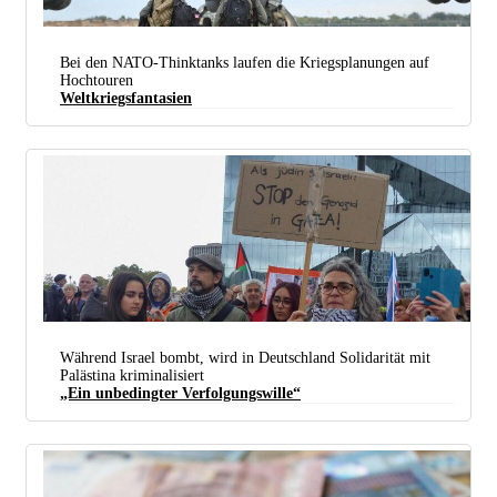
Bei den NATO-Thinktanks laufen die Kriegsplanungen auf
Hochtouren
Weltkriegsfantasien
Soldatinnen der US-Luftwaffe auf dem Weg zu ihrem atomwaffenfähigen B52-H-
Langstreckenbomber (Foto: U.S. Air Force photo by Senior Airman Nia Jacobs)
Während Israel bombt, wird in Deutschland Solidarität mit
Palästina kriminalisiert
„Ein unbedingter ­Verfolgungswille“
Mitglieder der „Jüdischen Stimme“ protestierten am 28. Oktober in Berlin. (Foto: Rudi Denner /