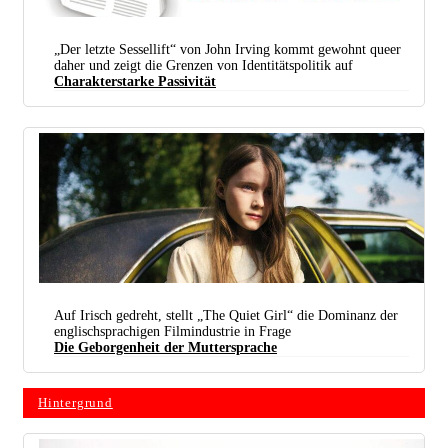
„Der letzte Sessellift“ von John Irving kommt gewohnt queer
daher und zeigt die Grenzen von Identitätspolitik auf
Charakterstarke Passivität
Auf Irisch gedreht, stellt „The Quiet Girl“ die Dominanz der
englischsprachigen Filmindustrie in Frage
Die Geborgenheit der Muttersprache
Hintergrund
Cáit (Catherine Clinch) ist gefangen im Halbverstehen und erfährt Geborgenheit durch ihre
irische Muttersprache. (Foto: 2021 Neue Visionen)