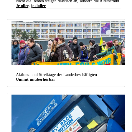
Nicht die Renten steigen drastisch an, sondern die Altersarmut
Je oller, je doller
Wer nur Überschriften liest, könnte meinen, dass Rentnerinnen und Rentner es krachen lassen
können. (Foto: gemeinfrei)
Aktions- und Streiktage der Landesbeschäftigten
Unmut unüberhörbar
Leben in einer der vielen teuren Städte in Deutschland: Beschäftigte der Universitätsmedizin
Göttingen im Warnstreik (23. November 2023). (Foto: KPWittemann / r-mediabase.eu)