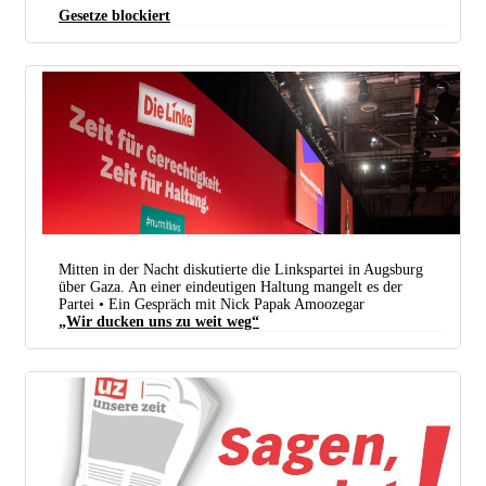
Gesetze blockiert
Mitten in der Nacht diskutierte die Linkspartei in Augsburg
über Gaza. An einer eindeutigen Haltung mangelt es der
Partei • Ein Gespräch mit Nick Papak Amoozegar
„Wir ducken uns zu weit weg“
„Zeit für Haltung“ prangte in großen Lettern auf der Parteitagsbühne. Über Gaza wurde erst
nach 23 Uhr diskutiert in der Hoffnung, dass es nur wenige mitbekommen. (Foto: Die Linke)