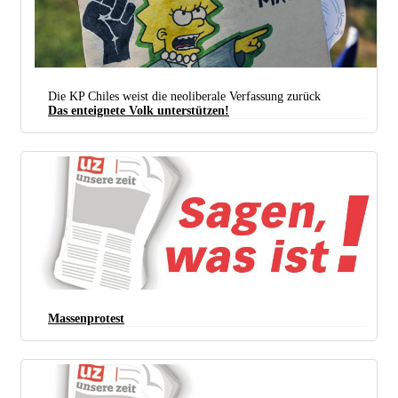
Die KP Chiles weist die neoliberale Verfassung zurück
Das enteignete Volk unterstützen!
Dieses ganze verdammte System ist falsch! – Plakat auf einer Demonstration in Chile für eine
vernünftige Verfassung. Die Erfüllung dieses Wunsches ist in weite Ferne gerückt. (Foto:
Vivian
Morales C. / flickr /
CC BY 2.0 Deed
/ Bearb.: UZ)
Massenprotest