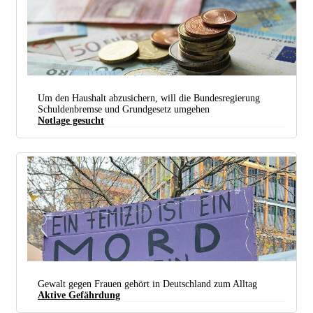
r-mediabase.eu)
Um den Haushalt abzusichern, will die Bundesregierung
Schuldenbremse und Grundgesetz umgehen
Notlage gesucht
Ohne Krise keine Knete. Die Regierung braucht eine Notlage, und zwar schnell. (Foto:
Christoph
Scholz / Wikimedia /
CC BY-SA 2.0 Deed
/ Bearb.: UZ)
Gewalt gegen Frauen gehört in Deutschland zum Alltag
Aktive Gefährdung