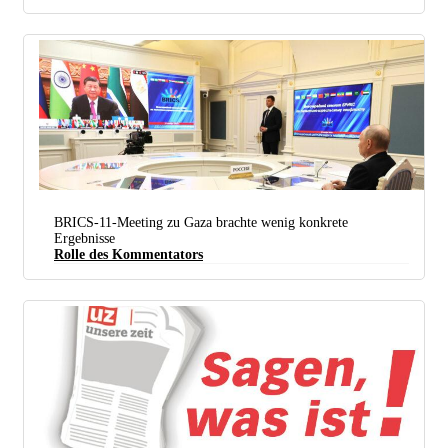
Mit Beginn der Waffenruhe konnten vom Palästinensischen Roten Halbmond erstmals wieder
Lebensmittel, Wasser, Babymilch und Hilfsmaterialien nach Gaza gebracht werden. (Foto: PRCS)
BRICS-11-Meeting zu Gaza brachte wenig konkrete
Ergebnisse
Rolle des ­Kommentators
Virtuelles Gipfeltreffen: Die Staatspräsidenten Xi Jinping und Wladimir Putin beim Treffen der
BRICS zu Nahost. (Foto: kremlin.ru)