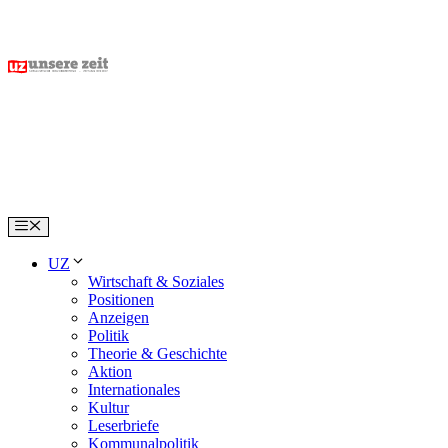
Skip
to
content
Menu
UZ
Wirtschaft & Soziales
Positionen
Anzeigen
Politik
Theorie & Geschichte
Aktion
Internationales
Kultur
Leserbriefe
Kommunalpolitik