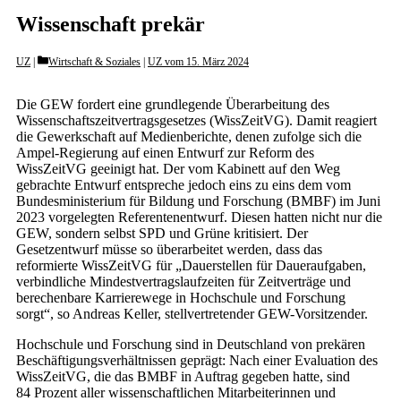
Wissenschaft prekär
Categories
UZ
Wirtschaft & Soziales
|
UZ vom 15. März 2024
Die GEW fordert eine grundlegende Überarbeitung des
Wissenschaftszeitvertragsgesetzes (WissZeitVG). Damit reagiert
die Gewerkschaft auf Medienberichte, denen zufolge sich die
Ampel-Regierung auf einen Entwurf zur Reform des
WissZeitVG geeinigt hat. Der vom Kabinett auf den Weg
gebrachte Entwurf entspreche jedoch eins zu eins dem vom
Bundesministerium für Bildung und Forschung (BMBF) im Juni
2023 vorgelegten Referentenentwurf. Diesen hatten nicht nur die
GEW, sondern selbst SPD und Grüne kritisiert. Der
Gesetzentwurf müsse so überarbeitet werden, dass das
reformierte WissZeitVG für „Dauerstellen für Daueraufgaben,
verbindliche Mindestvertragslaufzeiten für Zeitverträge und
berechenbare Karrierewege in Hochschule und Forschung
sorgt“, so Andreas Keller, stellvertretender GEW-Vorsitzender.
Hochschule und Forschung sind in Deutschland von prekären
Beschäftigungsverhältnissen geprägt: Nach einer Evaluation des
WissZeitVG, die das BMBF in Auftrag gegeben hatte, sind
84 Prozent aller wissenschaftlichen Mitarbeiterinnen und