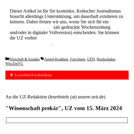
Dieser Artikel ist für Sie kostenlos. Kritischer Journalismus
braucht allerdings Unterstützung, um dauerhaft existieren zu
können. Daher freuen wir uns, wenn Sie sich für ein
Abonnement der UZ
(als gedruckte Wochenzeitung
und/oder in digitaler Vollversion) entscheiden. Sie können
die UZ vorher
6 Wochen lang kostenlos und
unverbindlich testen
.
Categories
Tags
Wirtschaft & Soziales
Ampel-Koalition
,
Forschung
,
GEW
,
Hochschulen
,
WissZeitVG
✘ Leserbrief schreiben
An die UZ-Redaktion (leserbriefe (at) unsere-zeit.de)
"Wissenschaft prekär", UZ vom 15. März 2024