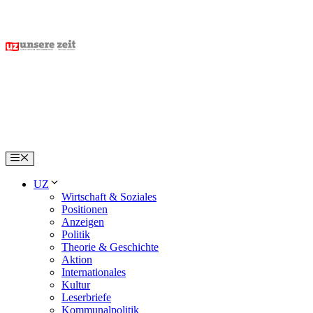
Skip
to
content
Menu
UZ
Wirtschaft & Soziales
Positionen
Anzeigen
Politik
Theorie & Geschichte
Aktion
Internationales
Kultur
Leserbriefe
Kommunalpolitik