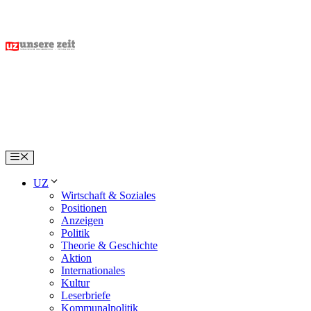
Skip
to
content
Menu
UZ
Wirtschaft & Soziales
Positionen
Anzeigen
Politik
Theorie & Geschichte
Aktion
Internationales
Kultur
Leserbriefe
Kommunalpolitik