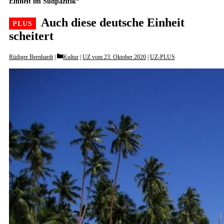
Einheit im Südpazifik“
Auch diese deutsche Einheit
scheitert
Categories
Rüdiger Bernhardt
Kultur
|
UZ vom 23. Oktober 2020
|
UZ-PLUS