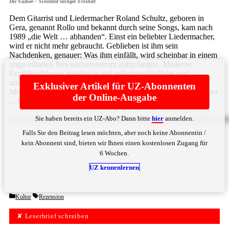
Die Südsee – Sinnbild völliger Freiheit
Dem Gitarrist und Liedermacher Roland Schultz, geboren in
Gera, genannt Rollo und bekannt durch seine Songs, kam nach
1989 „die Welt … abhanden“. Einst ein beliebter Liedermacher,
wird er nicht mehr gebraucht. Geblieben ist ihm sein
Nachdenken, genauer: Was ihm einfällt, wird scheinbar in einem
ungeordneten Bewusstseinsstrom aufgefangen. Moderne
Erzähltraditionen werden so auf selbstverständliche und
unterhaltende Weise verwendet, um das Scheitern eines
Exklusiver Artikel für UZ-Abonnenten
Menschen aus der DDR im Nachwendewahn mitzuerleben, aber
der Online-Ausgabe
... Bitte
hier
anmelden
Sie haben bereits ein UZ-Abo? Dann bitte
hier
anmelden.
a2VpbmUgVHJhZ2lrIGVudHN0ZWhlbiB6dSBsYXNzZW4sIGR
Falls Sie den Beitrag lesen möchten, aber noch keine Abonnentin /
kein Abonnent sind, bieten wir Ihnen einen kostenlosen Zugang für
6 Wochen.
UZ kennenlernen
Categories
Tags
Kultur
Rezension
✘ Leserbrief schreiben