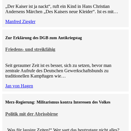
„Der Kaiser ist ja nackt“, ruft ein Kind in Hans Christian
Andersens Märchen „Des Kaisers neue Kleider“. Ist es mit…
Manfred Ziegler
Zur Erklärung des DGB zum Antikriegstag
Friedens- und streikfähig
Seit geraumer Zeit ist es besser, sich zu setzen, bevor man
zentrale Aufrufe des Deutschen Gewerkschaftsbunds zu
traditionellen Kampftagen wie…
Jan von Hagen
Merz-Regierung: Militarismus kontra Inte­ressen des Volkes
Politik mit der Abrissbirne
„Was für lausige Zeiten!“ Wer sagt das heutzutage nicht alles?