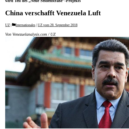
wird Teil des „Neue Seidenstraße“-Projekts
China verschafft Venezuela Luft
Categories
UZ
Internationales
|
UZ vom 28. September 2018
Von Venezuelanalysis.com / UZ