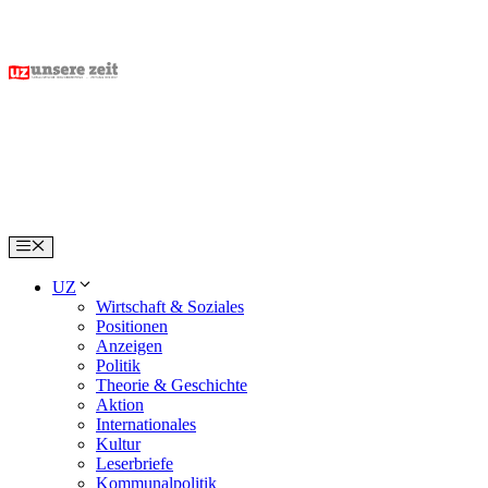
Skip
to
content
Menu
UZ
Wirtschaft & Soziales
Positionen
Anzeigen
Politik
Theorie & Geschichte
Aktion
Internationales
Kultur
Leserbriefe
Kommunalpolitik