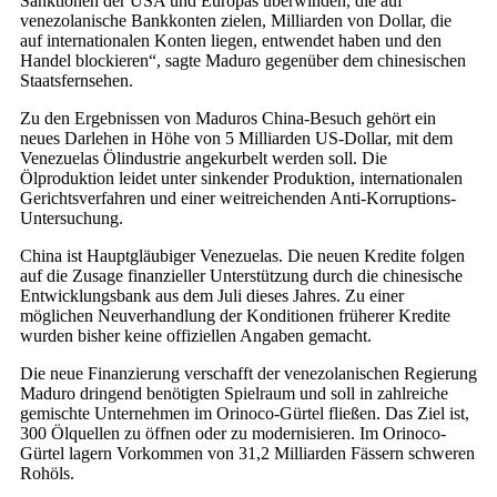
Sanktionen der USA und Europas überwinden, die auf
venezolanische Bankkonten zielen, Milliarden von Dollar, die
auf internationalen Konten liegen, entwendet haben und den
Handel blockieren“, sagte Maduro gegenüber dem chinesischen
Staatsfernsehen.
Zu den Ergebnissen von Maduros China-Besuch gehört ein
neues Darlehen in Höhe von 5 Milliarden US-Dollar, mit dem
Venezuelas Ölindustrie angekurbelt werden soll. Die
Ölproduktion leidet unter sinkender Produktion, internationalen
Gerichtsverfahren und einer weitreichenden Anti-Korruptions-
Untersuchung.
China ist Hauptgläubiger Venezuelas. Die neuen Kredite folgen
auf die Zusage finanzieller Unterstützung durch die chinesische
Entwicklungsbank aus dem Juli dieses Jahres. Zu einer
möglichen Neuverhandlung der Konditionen früherer Kredite
wurden bisher keine offiziellen Angaben gemacht.
Die neue Finanzierung verschafft der venezolanischen Regierung
Maduro dringend benötigten Spielraum und soll in zahlreiche
gemischte Unternehmen im Orinoco-Gürtel fließen. Das Ziel ist,
300 Ölquellen zu öffnen oder zu modernisieren. Im Orinoco-
Gürtel lagern Vorkommen von 31,2 Milliarden Fässern schweren
Rohöls.