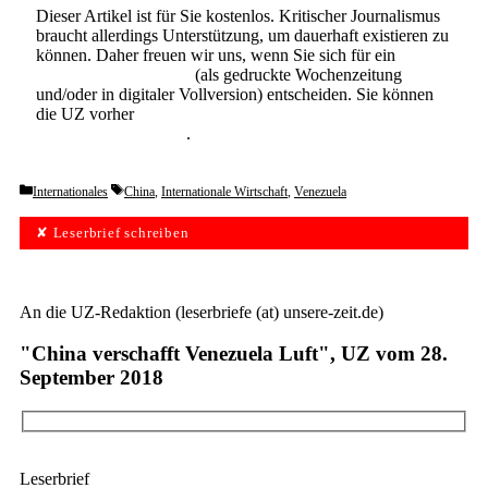
Dieser Artikel ist für Sie kostenlos. Kritischer Journalismus
braucht allerdings Unterstützung, um dauerhaft existieren zu
können. Daher freuen wir uns, wenn Sie sich für ein
Abonnement der UZ
(als gedruckte Wochenzeitung
und/oder in digitaler Vollversion) entscheiden. Sie können
die UZ vorher
6 Wochen lang kostenlos und
unverbindlich testen
.
Categories
Tags
Internationales
China
,
Internationale Wirtschaft
,
Venezuela
✘ Leserbrief schreiben
An die UZ-Redaktion (leserbriefe (at) unsere-zeit.de)
"China verschafft Venezuela Luft", UZ vom 28.
September 2018
Leserbrief