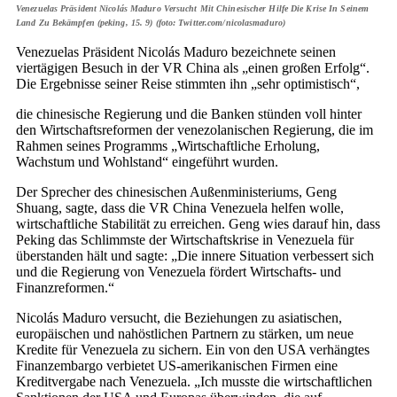
Venezuelas Präsident Nicolás Maduro Versucht Mit Chinesischer Hilfe Die Krise In Seinem
Land Zu Bekämpfen (peking, 15. 9) (foto: Twitter.com/nicolasmaduro)
Venezuelas Präsident Nicolás Maduro bezeichnete seinen
viertägigen Besuch in der VR China als „einen großen Erfolg“.
Die Ergebnisse seiner Reise stimmten ihn „sehr optimistisch“,
die chinesische Regierung und die Banken stünden voll hinter
den Wirtschaftsreformen der venezolanischen Regierung, die im
Rahmen seines Programms „Wirtschaftliche Erholung,
Wachstum und Wohlstand“ eingeführt wurden.
Der Sprecher des chinesischen Außenministeriums, Geng
Shuang, sagte, dass die VR China Venezuela helfen wolle,
wirtschaftliche Stabilität zu erreichen. Geng wies darauf hin, dass
Peking das Schlimmste der Wirtschaftskrise in Venezuela für
überstanden hält und sagte: „Die innere Situation verbessert sich
und die Regierung von Venezuela fördert Wirtschafts- und
Finanzreformen.“
Nicolás Maduro versucht, die Beziehungen zu asiatischen,
europäischen und nahöstlichen Partnern zu stärken, um neue
Kredite für Venezuela zu sichern. Ein von den USA verhängtes
Finanzembargo verbietet US-amerikanischen Firmen eine
Kreditvergabe nach Venezuela. „Ich musste die wirtschaftlichen