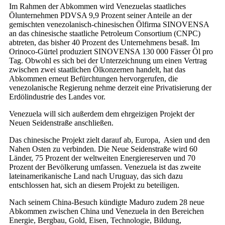
Im Rahmen der Abkommen wird Venezuelas staatliches
Ölunternehmen PDVSA 9,9 Prozent seiner Anteile an der
gemischten venezolanisch-chinesischen Ölfirma SINOVENSA
an das chinesische staatliche Petroleum Consortium (CNPC)
abtreten, das bisher 40 Prozent des Unternehmens besaß. Im
Orinoco-Gürtel produziert SINOVENSA 130 000 Fässer Öl pro
Tag. Obwohl es sich bei der Unterzeichnung um einen Vertrag
zwischen zwei staatlichen Ölkonzernen handelt, hat das
Abkommen erneut Befürchtungen hervorgerufen, die
venezolanische Regierung nehme derzeit eine Privatisierung der
Erdölindustrie des Landes vor.
Venezuela will sich außerdem dem ehrgeizigen Projekt der
Neuen Seidenstraße anschließen.
Das chinesische Projekt zielt darauf ab, Europa, Asien und den
Nahen Osten zu verbinden. Die Neue Seidenstraße wird 60
Länder, 75 Prozent der weltweiten Energiereserven und 70
Prozent der Bevölkerung umfassen. Venezuela ist das zweite
lateinamerikanische Land nach Uruguay, das sich dazu
entschlossen hat, sich an diesem Projekt zu beteiligen.
Nach seinem China-Besuch kündigte Maduro zudem 28 neue
Abkommen zwischen China und Venezuela in den Bereichen
Energie, Bergbau, Gold, Eisen, Technologie, Bildung,