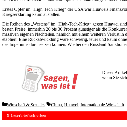
Erstes Opfer im „High-Tech-Krieg“ der USA war Huaweis Finanzvorst
Kriegserklärung kaum ausfallen.
Die Reihen des „Westens“ im „High-Tech-Krieg“ gegen Huawei sind al
besten Preise, immerhin 20 bis 30 Prozent günstiger als die Konkur
massiven eigenen Nachteilen, nämlich mit einem weiteren Verlust in 
etabliert. Eine Rückabwicklung wäre schwierig, teuer und kaum ohne 
des Imperiums durchsetzen können. Wie bei den Russland-Sanktionen 
Dieser Artikel
wenn Sie sich
Wochen lang 
Categories
Tags
Wirtschaft & Soziales
China
,
Huawei
,
Internationale Wirtschaft
✘ Leserbrief schreiben