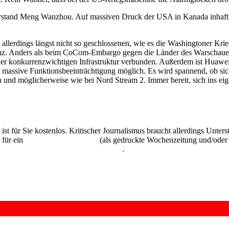
and Meng Wanzhou. Auf massiven Druck der USA in Kanada inhaftiert,
lerdings längst nicht so geschlossenen, wie es die Washingtoner Kri
renz. Anders als beim CoCom-Embargo gegen die Länder des Warschauer 
der konkurrenzwichtigen Infrastruktur verbunden. Außerdem ist Huawei 
massive Funktionsbeeinträchtigung möglich. Es wird spannend, ob sich 
und möglicherweise wie bei Nord Stream 2. Immer bereit, sich ins eig
 ist für Sie kostenlos. Kritischer Journalismus braucht allerdings Unte
 für ein
Abonnement der UZ
(als gedruckte Wochenzeitung und/oder i
kostenlos und unverbindlich testen
.