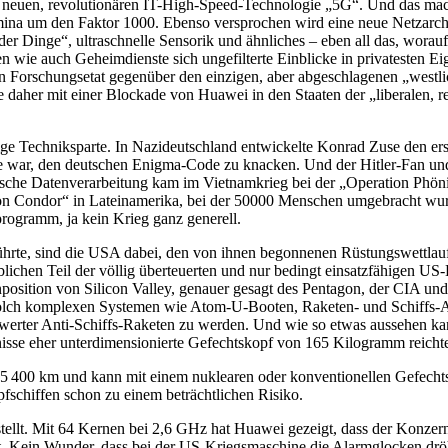
r neuen, revolutionären IT-High-Speed-Technologie „5G“. Und das mach
ina um den Faktor 1000. Ebenso versprochen wird eine neue Netzarch
t der Dinge“, ultraschnelle Sensorik und ähnliches – eben all das, worau
n wie auch Geheimdienste sich ungefilterte Einblicke in privatesten E
chen Forschungsetat gegenüber den einzigen, aber abgeschlagenen „wes
ie daher mit einer Blockade von Huawei in den Staaten der „liberalen,
chtige Techniksparte. In Nazideutschland entwickelte Konrad Zuse den e
e war, den deutschen Enigma-Code zu knacken. Und der Hitler-Fan un
sche Datenverarbeitung kam im Vietnamkrieg bei der „Operation Phönix
n Condor“ in Lateinamerika, bei der 50000 Menschen umgebracht wu
ogramm, ja kein Krieg ganz generell.
ührte, sind die USA dabei, den von ihnen begonnenen Rüstungswettlauf
ichen Teil der völlig überteuerten und nur bedingt einsatzfähigen US-
position von Silicon Valley, genauer gesagt des Pentagon, der CIA und 
 solch komplexen Systemen wie Atom-U-Booten, Raketen- und Schiffs
eiswerter Anti-Schiffs-Raketen zu werden. Und wie so etwas aussehen kan
isse eher unterdimensionierte Gefechtskopf von 165 Kilogramm reichte 
u 5 400 km und kann mit einem nuklearen oder konventionellen Gefech
schiffen schon zu einem beträchtlichen Risiko.
ellt. Mit 64 Kernen bei 2,6 GHz hat Huawei gezeigt, dass der Konzer
at. Kein Wunder, dass bei der US-Kriegsmaschine die Alarmglocken dr