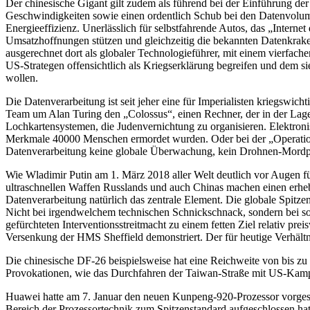
Der chinesische Gigant gilt zudem als führend bei der Einführung de
Geschwindigkeiten sowie einen ordentlich Schub bei den Datenvolum
Energieeffizienz. Unerlässlich für selbstfahrende Autos, das „Interne
Umsatzhoffnungen stützen und gleichzeitig die bekannten Datenkrake
ausgerechnet dort als globaler Technologieführer, mit einem vierfa
US-Strategen offensichtlich als Kriegserklärung begreifen und dem s
wollen.
Die Datenverarbeitung ist seit jeher eine für Imperialisten kriegswi
Team um Alan Turing den „Colossus“, einen Rechner, der in der Lag
Lochkartensystemen, die Judenvernichtung zu organisieren. Elektroni
Merkmale 40000 Menschen ermordet wurden. Oder bei der „Operatio
Datenverarbeitung keine globale Überwachung, kein Drohnen-Mordpr
Wie Wladimir Putin am 1. März 2018 aller Welt deutlich vor Augen f
ultraschnellen Waffen Russlands und auch Chinas machen einen erhebl
Datenverarbeitung natürlich das zentrale Element. Die globale Spitzen
Nicht bei irgendwelchem technischen Schnickschnack, sondern bei
gefürchteten Interventionsstreitmacht zu einem fetten Ziel relativ pr
Versenkung der HMS Sheffield demonstriert. Der für heutige Verhältn
Die chinesische DF-26 beispielsweise hat eine Reichweite von bis z
Provokationen, wie das Durchfahren der Taiwan-Straße mit US-Kampf
Huawei hatte am 7. Januar den neuen Kunpeng-920-Prozessor vorgest
Bereich der Prozessortechnik zum Spitzenstandard aufgeschlossen h