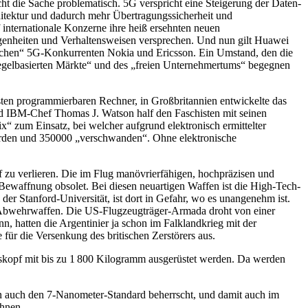
t die Sache problematisch. 5G verspricht eine Steigerung der Daten-
itektur und dadurch mehr Übertragungssicherheit und
f internationale Konzerne ihre heiß ersehnten neuen
igenheiten und Verhaltensweisen versprechen. Und nun gilt Huawei
tlichen“ 5G-Konkurrenten Nokia und Ericsson. Ein Umstand, den die
 regelbasierten Märkte“ und des „freien Unternehmertums“ begegnen
rsten programmierbaren Rechner, in Großbritannien entwickelte das
d IBM-Chef Thomas J. Watson half den Faschisten mit seinen
“ zum Einsatz, bei welcher aufgrund elektronisch ermittelter
rden und 350000 „verschwanden“. Ohne elektronische
 zu verlieren. Die im Flug manövrierfähigen, hochpräzisen und
Bewaffnung obsolet. Bei diesen neuartigen Waffen ist die High-Tech-
der Stanford-Universität, ist dort in Gefahr, wo es unangenehm ist.
-Abwehrwaffen. Die US-Flugzeugträger-Armada droht von einer
n, hatten die Argentinier ja schon im Falklandkrieg mit der
für die Versenkung des britischen Zerstörers aus.
tskopf mit bis zu 1 800 Kilogramm ausgerüstet werden. Da werden
n auch den 7-Nanometer-Standard beherrscht, und damit auch im
öhnen.