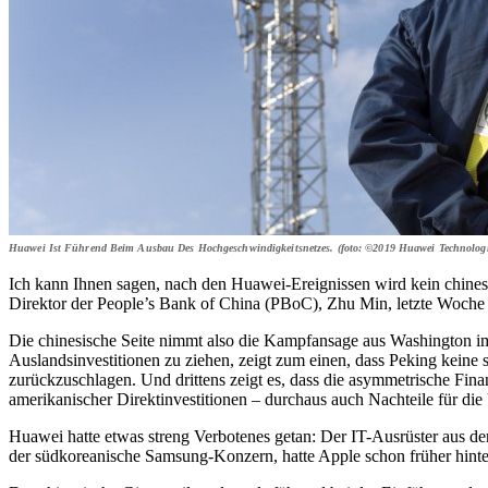
Huawei Ist Führend Beim Ausbau Des Hochgeschwindigkeitsnetzes. (foto: ©2019 Huawei Technologie
Ich kann Ihnen sagen, nach den Hua­wei-Ereignissen wird kein chinesi
Direktor der People’s Bank of China (PBoC), Zhu Min, letzte Woche
Die chinesische Seite nimmt also die Kampfansage aus Washington im 
Auslandsinvestitionen zu ziehen, zeigt zum einen, dass Peking keine 
zurückzuschlagen. Und drittens zeigt es, dass die asymmetrische Fin
amerikanischer Direktinvestitionen – durchaus auch Nachteile für di
Huawei hatte etwas streng Verbotenes getan: Der IT-Ausrüster aus d
der südkoreanische Samsung-Konzern, hatte Apple schon früher hinter 