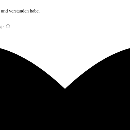
n und verstanden habe.
ge
.