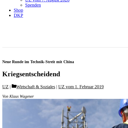
Spenden
Shop
DKP
Neue Runde im Technik-Streit mit China
Kriegsentscheidend
Categories
UZ
Wirtschaft & Soziales
|
UZ vom 1. Februar 2019
Von Klaus Wagener