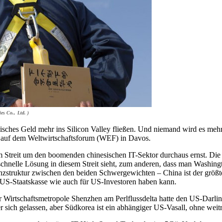
s Co., Ltd. )
sches Geld mehr ins Silicon Valley fließen. Und niemand wird es mehr 
 auf dem Weltwirtschaftsforum (WEF) in Davos.
Streit um den boomenden chinesischen IT-Sektor durchaus ernst. Die B
schnelle Lösung in diesem Streit sieht, zum anderen, dass man Washing
anzstruktur zwischen den beiden Schwergewichten – China ist der größt
e US-Staatskasse wie auch für US-Investoren haben kann.
er Wirtschaftsmetropole Shenzhen am Perlflussdelta hatte den US-Darl
sich gelassen, aber Südkorea ist ein abhängiger US-Vasall, ohne weitr