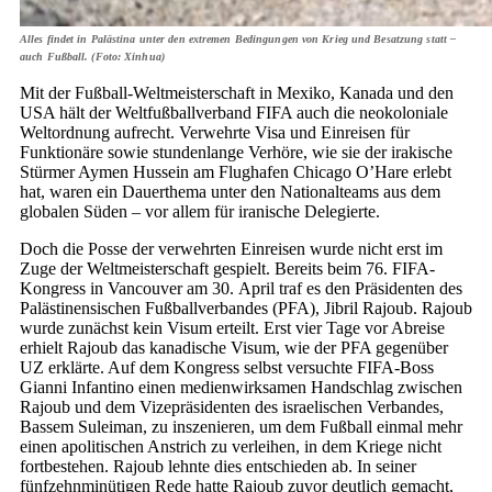
Alles findet in Palästina unter den extremen Bedingungen von Krieg und Besatzung statt –
auch Fußball. (Foto: Xinhua)
Mit der Fußball-Weltmeisterschaft in Mexiko, Kanada und den
USA hält der Weltfußballverband FIFA auch die neokoloniale
Weltordnung aufrecht. Verwehrte Visa und Einreisen für
Funktionäre sowie stundenlange Verhöre, wie sie der irakische
Stürmer Aymen Hussein am Flughafen Chicago O’Hare erlebt
hat, waren ein Dauerthema unter den Nationalteams aus dem
globalen Süden – vor allem für iranische Delegierte.
Doch die Posse der verwehrten Einreisen wurde nicht erst im
Zuge der Weltmeisterschaft gespielt. Bereits beim 76. FIFA-
Kongress in Vancouver am 30. April traf es den Präsidenten des
Palästinensischen Fußballverbandes (PFA), Jibril Rajoub. Rajoub
wurde zunächst kein Visum erteilt. Erst vier Tage vor Abreise
erhielt Rajoub das kanadische Visum, wie der PFA gegenüber
UZ erklärte. Auf dem Kongress selbst versuchte FIFA-Boss
Gianni Infantino einen medienwirksamen Handschlag zwischen
Rajoub und dem Vizepräsidenten des israelischen Verbandes,
Bassem Suleiman, zu inszenieren, um dem Fußball einmal mehr
einen apolitischen Anstrich zu verleihen, in dem Kriege nicht
fortbestehen. Rajoub lehnte dies entschieden ab. In seiner
fünfzehnminütigen Rede hatte Rajoub zuvor deutlich gemacht,