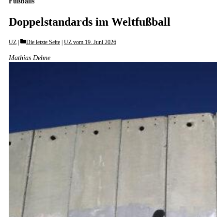
Fußballs
Doppelstandards im Weltfußball
Categories
UZ
Die letzte Seite
|
UZ vom 19. Juni 2026
Mathias Dehne