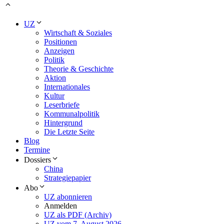
UZ
Wirtschaft & Soziales
Positionen
Anzeigen
Politik
Theorie & Geschichte
Aktion
Internationales
Kultur
Leserbriefe
Kommunalpolitik
Hintergrund
Die Letzte Seite
Blog
Termine
Dossiers
China
Strategiepapier
Abo
UZ abonnieren
Anmelden
UZ als PDF (Archiv)
UZ vom 7. August 2026