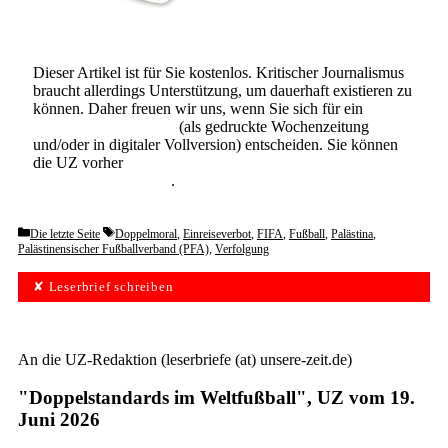
Dieser Artikel ist für Sie kostenlos. Kritischer Journalismus
braucht allerdings Unterstützung, um dauerhaft existieren zu
können. Daher freuen wir uns, wenn Sie sich für ein
Abonnement der UZ
(als gedruckte Wochenzeitung
und/oder in digitaler Vollversion) entscheiden. Sie können
die UZ vorher
6 Wochen lang kostenlos und
unverbindlich testen
.
Categories
Tags
Die letzte Seite
Doppelmoral
,
Einreiseverbot
,
FIFA
,
Fußball
,
Palästina
,
Palästinensischer Fußballverband (PFA)
,
Verfolgung
✘ Leserbrief schreiben
An die UZ-Redaktion (leserbriefe (at) unsere-zeit.de)
"Doppelstandards im Weltfußball", UZ vom 19.
Juni 2026