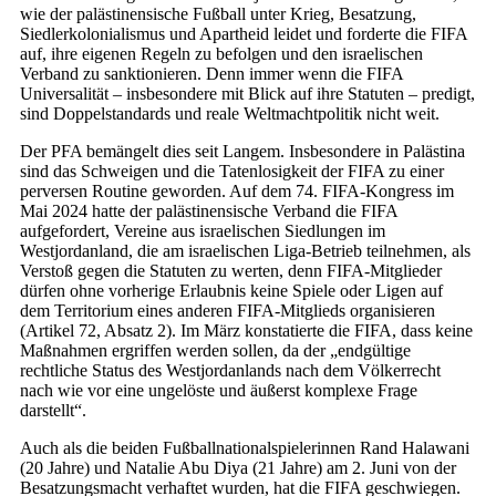
wie der palästinensische Fußball unter Krieg, Besatzung,
Siedlerkolonialismus und Apartheid leidet und forderte die FIFA
auf, ihre eigenen Regeln zu befolgen und den israelischen
Verband zu sanktionieren. Denn immer wenn die FIFA
Universalität – insbesondere mit Blick auf ihre Statuten – predigt,
sind Doppelstandards und reale Weltmachtpolitik nicht weit.
Der PFA bemängelt dies seit Langem. Insbesondere in Palästina
sind das Schweigen und die Tatenlosigkeit der FIFA zu einer
perversen Routine geworden. Auf dem 74. FIFA-Kongress im
Mai 2024 hatte der palästinensische Verband die FIFA
aufgefordert, Vereine aus israelischen Siedlungen im
Westjordanland, die am israelischen Liga-Betrieb teilnehmen, als
Verstoß gegen die Statuten zu werten, denn FIFA-Mitglieder
dürfen ohne vorherige Erlaubnis keine Spiele oder Ligen auf
dem Territorium eines anderen FIFA-Mitglieds organisieren
(Artikel 72, Absatz 2). Im März konstatierte die FIFA, dass keine
Maßnahmen ergriffen werden sollen, da der „endgültige
rechtliche Status des Westjordanlands nach dem Völkerrecht
nach wie vor eine ungelöste und äußerst komplexe Frage
darstellt“.
Auch als die beiden Fußballnationalspielerinnen Rand Halawani
(20 Jahre) und Natalie Abu Diya (21 Jahre) am 2. Juni von der
Besatzungsmacht verhaftet wurden, hat die FIFA geschwiegen.