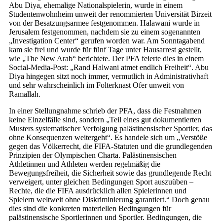
Abu Diya, ehemalige Nationalspielerin, wurde in einem
Studentenwohnheim unweit der renommierten Universität Birzeit
von der Besatzungsarmee festgenommen. Halawani wurde in
Jerusalem festgenommen, nachdem sie zu einem sogenannten
„Investigation Center“ gerufen worden war. Am Sonntagabend
kam sie frei und wurde für fünf Tage unter Hausarrest gestellt,
wie „The New Arab“ berichtete. Der PFA feierte dies in einem
Social-Media-Post: „Rand Halwani atmet endlich Freiheit“. Abu
Diya hingegen sitzt noch immer, vermutlich in Administrativhaft
und sehr wahrscheinlich im Folterknast Ofer unweit von
Ramallah.
In einer Stellungnahme schrieb der PFA, dass die Festnahmen
keine Einzelfälle sind, sondern „Teil eines gut dokumentierten
Musters systematischer Verfolgung palästinensischer Sportler, das
ohne Konsequenzen weitergeht“. Es handele sich um „Verstöße
gegen das Völkerrecht, die FIFA-Statuten und die grundlegenden
Prinzipien der Olympischen Charta. Palästinensischen
Athletinnen und Athleten werden regelmäßig die
Bewegungsfreiheit, die Sicherheit sowie das grundlegende Recht
verweigert, unter gleichen Bedingungen Sport auszuüben –
Rechte, die die FIFA ausdrücklich allen Spielerinnen und
Spielern weltweit ohne Diskriminierung garantiert.“ Doch genau
dies sind die konkreten materiellen Bedingungen für
palästinensische Sportlerinnen und Sportler. Bedingungen, die