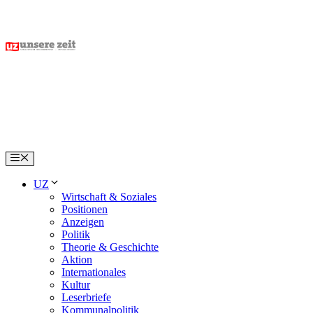
Skip
to
content
Menu
UZ
Wirtschaft & Soziales
Positionen
Anzeigen
Politik
Theorie & Geschichte
Aktion
Internationales
Kultur
Leserbriefe
Kommunalpolitik