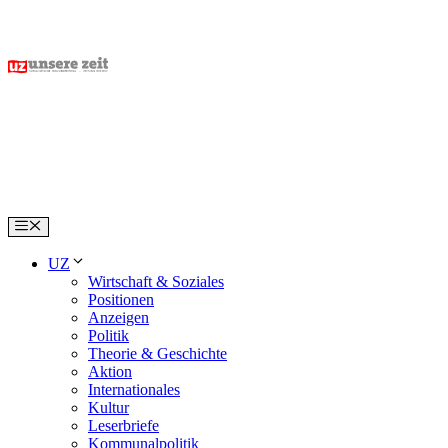
Skip
to
content
Menu
UZ
Wirtschaft & Soziales
Positionen
Anzeigen
Politik
Theorie & Geschichte
Aktion
Internationales
Kultur
Leserbriefe
Kommunalpolitik