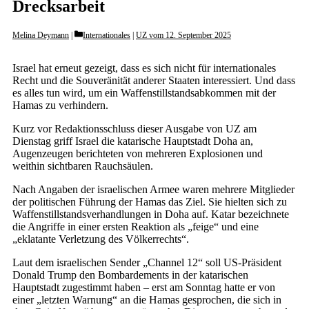
Drecksarbeit
Categories
Melina Deymann
Internationales
|
UZ vom 12. September 2025
Israel hat erneut gezeigt, dass es sich nicht für internationales
Recht und die Souveränität anderer Staaten interessiert. Und dass
es alles tun wird, um ein Waffenstillstandsabkommen mit der
Hamas zu verhindern.
Kurz vor Redaktionsschluss dieser Ausgabe von UZ am
Dienstag griff Israel die katarische Hauptstadt Doha an,
Augenzeugen berichteten von mehreren Explosionen und
weithin sichtbaren Rauchsäulen.
Nach Angaben der israelischen Armee waren mehrere Mitglieder
der politischen Führung der Hamas das Ziel. Sie hielten sich zu
Waffenstillstandsverhandlungen in Doha auf. Katar bezeichnete
die Angriffe in einer ersten Reaktion als „feige“ und eine
„eklatante Verletzung des Völkerrechts“.
Laut dem israelischen Sender „Channel 12“ soll US-Präsident
Donald Trump den Bombardements in der katarischen
Hauptstadt zugestimmt haben – erst am Sonntag hatte er von
einer „letzten Warnung“ an die Hamas gesprochen, die sich in