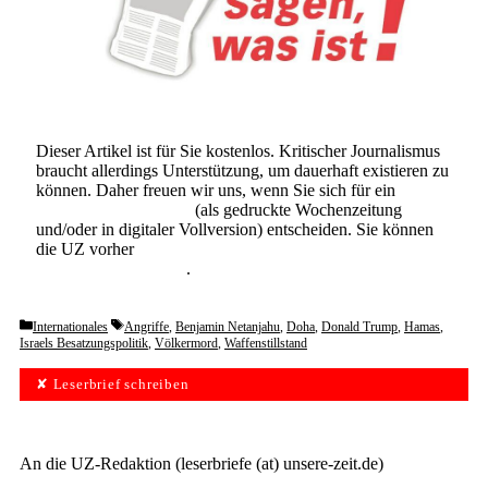
Dieser Artikel ist für Sie kostenlos. Kritischer Journalismus
braucht allerdings Unterstützung, um dauerhaft existieren zu
können. Daher freuen wir uns, wenn Sie sich für ein
Abonnement der UZ
(als gedruckte Wochenzeitung
und/oder in digitaler Vollversion) entscheiden. Sie können
die UZ vorher
6 Wochen lang kostenlos und
unverbindlich testen
.
Categories
Tags
Internationales
Angriffe
,
Benjamin Netanjahu
,
Doha
,
Donald Trump
,
Hamas
,
Israels Besatzungspolitik
,
Völkermord
,
Waffenstillstand
✘ Leserbrief schreiben
An die UZ-Redaktion (leserbriefe (at) unsere-zeit.de)