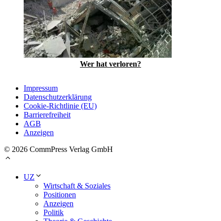
Wer hat verloren?
Impressum
Datenschutzerklärung
Cookie-Richtlinie (EU)
Barrierefreiheit
AGB
Anzeigen
© 2026 CommPress Verlag GmbH
UZ
Wirtschaft & Soziales
Positionen
Anzeigen
Politik