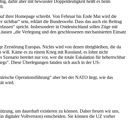
ig, dafür aber mit bewusster Doppeldeutigkeit heißt es beim
l.
 auf ihrer Homepage schreibt. Von Februar bis Ende Mai wird die
 sichtbar“ sein, erklärt die Bundeswehr. Dass das auch ein Beitrag
assen“ spricht. Insbesondere in Ostdeutschland sollen Züge mit
Litauen „die Verlegung und den geschlossenen mechanisierten Einsatz
ige Zerstörung Europas. Nichts wird von denen übrigbleiben, die da
will. Käme es zu einem Krieg mit Russland, es lohnt nicht
Szenario bereitet nur vor, wer die totale Eskalation für beherrschbar
iegs“. Diese Überlegungen fanden sich auch in der US-
tärische Operationsführung“ aber bei der NATO liegt, wie das
ät wird.
rstützung, um dauerhaft existieren zu können. Daher freuen wir uns,
n digitaler Vollversion) entscheiden. Sie können die UZ vorher
6