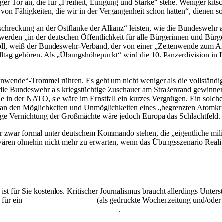
Tor an, die für „Freiheit, Einigung und Stärke“ stehe. Weniger kitsch
 Fähigkeiten, die wir in der Vergangenheit schon hatten“, dienen sol
schreckung an der Ostflanke der Allianz“ leisten, wie die Bundeswehr
rden „in der deutschen Öffentlichkeit für alle Bürgerinnen und Bürger
oll, weiß der Bundeswehr-Verband, der von einer „Zeitenwende zum Anf
lltag gehören. Als „Übungshöhepunkt“ wird die 10. Panzerdivision in 
Zeitenwende“-Trommel rühren. Es geht um nicht weniger als die vollständ
 die Bundeswehr als kriegstüchtige Zuschauer am Straßenrand gewinnen 
e in der NATO, sie wäre im Ernstfall ein kurzes Vergnügen. Ein solches 
en an den Möglichkeiten und Unmöglichkeiten eines „begrenzten Atomkr
ige Vernichtung der Großmächte wäre jedoch Europa das Schlachtfeld.
r zwar formal unter deutschem Kommando stehen, die „eigentliche mili
ären ohnehin nicht mehr zu erwarten, wenn das Übungsszenario Realit
 ist für Sie kostenlos. Kritischer Journalismus braucht allerdings Unte
 für ein
Abonnement der UZ
(als gedruckte Wochenzeitung und/oder i
kostenlos und unverbindlich testen
.