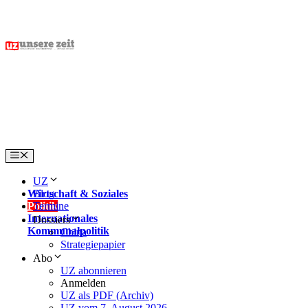
Skip
to
content
Menu
UZ
Wirtschaft & Soziales
Blog
Politik
Termine
Internationales
Dossiers
Kommunalpolitik
China
Strategiepapier
Abo
UZ abonnieren
Anmelden
UZ als PDF (Archiv)
UZ vom 7. August 2026