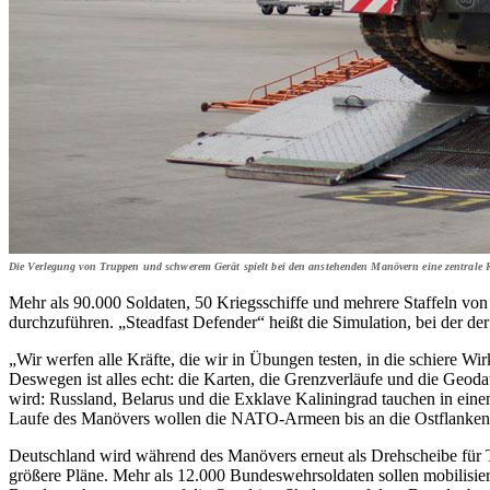
Die Verlegung von Truppen und schwerem Gerät spielt bei den anstehenden Manövern eine zentrale R
Mehr als 90.000 Soldaten, 50 Kriegsschiffe und mehrere Staffeln v
durchzuführen. „Steadfast Defender“ heißt die Simulation, bei der de
„Wir werfen alle Kräfte, die wir in Übungen testen, in die schiere 
Deswegen ist alles echt: die Karten, die Grenzverläufe und die Geod
wird: Russland, Belarus und die Exklave Kaliningrad tauchen in ei
Laufe des Manövers wollen die NATO-Armeen bis an die Ostflanken de
Deutschland wird während des Manövers erneut als Drehscheibe für 
größere Pläne. Mehr als 12.000 Bundeswehrsoldaten sollen mobilisi