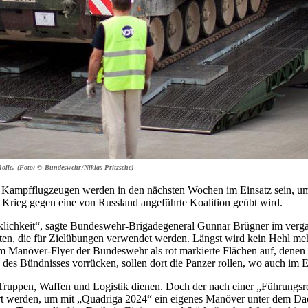
olle. (Foto: © Bundeswehr/Niklas Pritzsche)
on Kampfflugzeugen werden in den nächsten Wochen im Einsatz sein, 
r Krieg gegen eine von Russland angeführte Koalition geübt wird.
Wirklichkeit“, sagte Bundeswehr-Brigadegeneral Gunnar Brügner im ver
aten, die für Ziel­übungen verwendet werden. Längst wird kein Hehl me
nem Manöver-Flyer der Bundeswehr als rot markierte Flächen auf, den
s Bündnisses vorrücken, sollen dort die Panzer rollen, wo auch im Ern
Truppen, Waffen und Logistik dienen. Doch der nach einer „Führungsro
ert werden, um mit „Quadriga 2024“ ein eigenes Manöver unter dem Dac