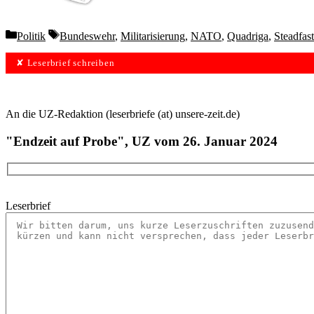
Categories
Tags
Politik
Bundeswehr
,
Militarisierung
,
NATO
,
Quadriga
,
Steadfas
✘ Leserbrief schreiben
An die UZ-Redaktion (leserbriefe (at) unsere-zeit.de)
"Endzeit auf Probe", UZ vom 26. Januar 2024
Leserbrief