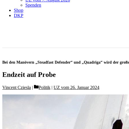
Spenden
Shop
DKP
Bei den Manövern „Steadfast Defender“ und „Quadriga“ wird der große
Endzeit auf Probe
Categories
Vincent Cziesla
Politik
|
UZ vom 26. Januar 2024