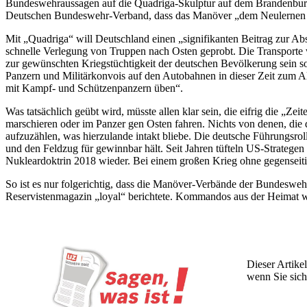
Bundeswehraussagen auf die Quadriga-Skulptur auf dem Brandenburger 
Deutschen Bundeswehr-Verband, dass das Manöver „dem Neulernen von
Mit „Quadriga“ will Deutschland einen „signifikanten Beitrag zur Ab
schnelle Verlegung von Truppen nach Osten geprobt. Die Transporte we
zur gewünschten Kriegstüchtigkeit der deutschen Bevölkerung sein s
Panzern und Militärkonvois auf den Autobahnen in dieser Zeit zum A
mit Kampf- und Schützenpanzern üben“.
Was tatsächlich geübt wird, müsste allen klar sein, die eifrig die „
marschieren oder im Panzer gen Osten fahren. Nichts von denen, die
aufzuzählen, was hierzulande intakt bliebe. Die deutsche Führungsroll
und den Feldzug für gewinnbar hält. Seit Jahren tüfteln US-Strateg
Nukleardoktrin 2018 wieder. Bei einem großen Krieg ohne gegenseit
So ist es nur folgerichtig, dass die Manöver-Verbände der Bundesweh
Reservistenmagazin „loyal“ berichtete. Kommandos aus der Heimat w
Dieser Artikel
wenn Sie sich
Wochen lang 