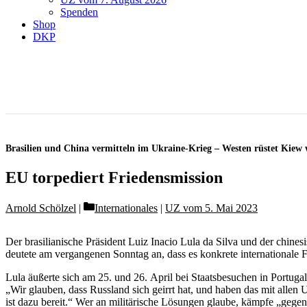
Spenden
Shop
DKP
Brasilien und China vermitteln im Ukraine-Krieg – Westen rüstet Kiew 
EU torpediert Friedensmission
Categories
Arnold Schölzel
Internationales
|
UZ vom 5. Mai 2023
Der brasilianische Präsident Luiz Inacio Lula da Silva und der chines
deutete am vergangenen Sonntag an, dass es konkrete internationale Fri
Lula äußerte sich am 25. und 26. April bei Staatsbesuchen in Portuga
„Wir glauben, dass Russland sich geirrt hat, und haben das mit allen 
ist dazu bereit.“ Wer an militärische Lösungen glaube, kämpfe „gegen