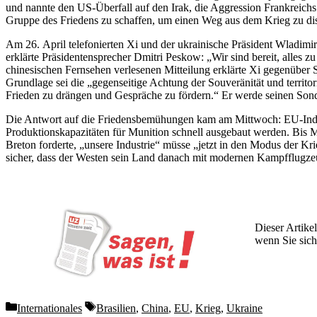
und nannte den US-Überfall auf den Irak, die Aggression Frankreich
Gruppe des Friedens zu schaffen, um einen Weg aus dem Krieg zu dis
Am 26. April telefonierten Xi und der ukrainische Präsident Wladimi
erklärte Präsidentensprecher Dmitri Peskow: „Wir sind bereit, alles 
chinesischen Fernsehen verlesenen Mitteilung erklärte Xi gegenüber S
Grundlage sei die „gegenseitige Achtung der Souveränität und territor
Frieden zu drängen und Gespräche zu fördern.“ Er werde seinen Sond
Die Antwort auf die Friedensbemühungen kam am Mittwoch: EU-Indust
Produktionskapazitäten für Munition schnell ausgebaut werden. Bis 
Breton forderte, „unsere Industrie“ müsse „jetzt in den Modus der Kr
sicher, dass der Westen sein Land danach mit modernen Kampfflugzeu
Dieser Artikel
wenn Sie sich
Wochen lang 
Categories
Tags
Internationales
Brasilien
,
China
,
EU
,
Krieg
,
Ukraine