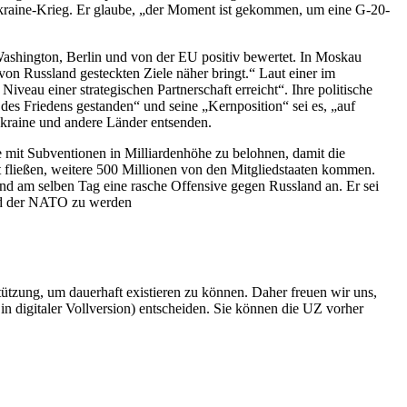
Ukraine-Krieg. Er glaube, „der Moment ist gekommen, um eine G-20-
Washington, Berlin und von der EU positiv bewertet. In Moskau
von Russland gesteckten Ziele näher bringt.“ Laut einer im
veau einer strategischen Partnerschaft erreicht“. Ihre politische
 des Friedens gestanden“ und seine „Kernposition“ sei es, „auf
Ukraine und andere Länder entsenden.
mit Subventionen in Milliardenhöhe zu belohnen, damit die
 fließen, weitere 500 Millionen von den Mitgliedstaaten kommen.
and am selben Tag eine rasche Offensive gegen Russland an. Er sei
ied der NATO zu werden
rstützung, um dauerhaft existieren zu können. Daher freuen wir uns,
n digitaler Vollversion) entscheiden. Sie können die UZ vorher
6