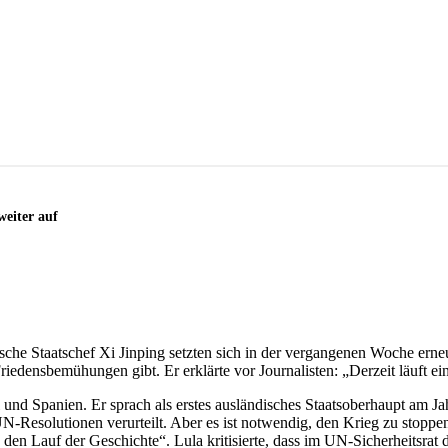
weiter auf
ische Staatschef Xi Jinping setzten sich in der vergangenen Woche erne
edensbemühungen gibt. Er erklärte vor Journalisten: „Derzeit läuft eine
l und Spanien. Er sprach als erstes ausländisches Staatsoberhaupt am J
UN-Resolutionen verurteilt. Aber es ist notwendig, den Krieg zu stoppe
 den Lauf der Geschichte“. Lula kritisierte, dass im UN-Sicherheitsra