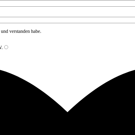
n und verstanden habe.
W
.