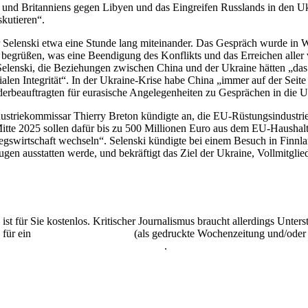
s und Britanniens gegen Libyen und das Eingreifen Russlands in den 
kutieren“.
r Selenski etwa eine Stunde lang miteinander. Das Gespräch wurde in 
zu begrüßen, was eine Beendigung des Konflikts und das Erreichen aller 
elenski, die Beziehungen zwischen China und der Ukraine hätten „das Ni
ialen Integrität“. In der Ukraine-Krise habe China „immer auf der Seite
erbeauftragten für eurasische Angelegenheiten zu Gesprächen in die 
riekommissar Thierry Breton kündigte an, die EU-Rüstungsindustrie 
Mitte 2025 sollen dafür bis zu 500 Millionen Euro aus dem EU-Haushalt
iegswirtschaft wechseln“. Selenski kündigte bei einem Besuch in Finnl
gen ausstatten werde, und bekräftigt das Ziel der Ukraine, Vollmitgl
 ist für Sie kostenlos. Kritischer Journalismus braucht allerdings Unte
 für ein
Abonnement der UZ
(als gedruckte Wochenzeitung und/oder i
kostenlos und unverbindlich testen
.