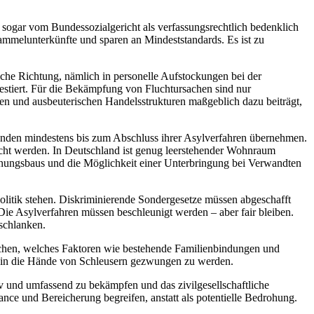
sogar vom Bundessozialgericht als verfassungsrechtlich bedenklich
Sammelunterkünfte und sparen an Mindeststandards. Es ist zu
alsche Richtung, nämlich in personelle Aufstockungen bei der
stiert. Für die Bekämpfung von Fluchtursachen sind nur
gen und ausbeuterischen Handelsstrukturen maßgeblich dazu beiträgt,
den mindestens bis zum Abschluss ihrer Asylverfahren übernehmen.
rcht werden. In Deutschland ist genug leerstehender Wohnraum
Wohnungsbaus und die Möglichkeit einer Unterbringung bei Verwandten
olitik stehen. Diskriminierende Sondergesetze müssen abgeschafft
ie Asylverfahren müssen beschleunigt werden – aber fair bleiben.
rschlanken.
ichen, welches Faktoren wie bestehende Familienbindungen und
tik in die Hände von Schleusern gezwungen zu werden.
v und umfassend zu bekämpfen und das zivilgesellschaftliche
e und Bereicherung begreifen, anstatt als potentielle Bedrohung.