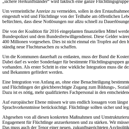
„sichere Herkunftsländer“ wird faktisch eine ganze Flüchtlingsgruppe
Um vermeintliche Anreize zu vermeiden, sollen in den Erstaufnahmee
eingestuft wird und Flüchtlinge von der Teilhabe am öffentlichen Le
befürchten, dass diese Notlösungen nur allzu schnell zu Dauerlösung
Die von der Koalition für 2016 eingeplanten finanziellen Mittel werde
Bundespolizei und dem Bundesfreiwilligendienst. Diese Gelder wäre
400 Millionen vorgesehen. Dies ist nicht einmal ein Tropfen auf den
ständig neue Fluchtursachen zu schaffen.
Um die Kommunen dauerhaft zu entlasten, muss der Bund die Kosten
Dabei darf es weder Sonderlager für bestimmte Flüchtlingsgruppen g
vorhanden. Als erster Schritt in eine wirkliche Integration muss die
und Bekannten gefördert werden.
Eine Integration von Anfang an, ohne eine Benachteiligung bestimmte
und Flüchtlingen der gleichberechtigte Zugang zum Bildungs-, Sozia
Dazu ist es nötig, mehr qualifiziertes Fachpersonal in den entscheide
Auf europäischer Ebene müssen wir uns endlich lossagen vom längst
Sprachvorkenntnisse berücksichtigt. Flüchtlinge sollten sicher und 
Abgesehen von all diesen konkreten Maßnahmen und Umstrukturierunge
Engagement für Flüchtlinge anzuerkennen und zu stärken. Wir müssen
Das muss auch der Tenor einer neuen, zukunftsgerichteten Asylpolitik