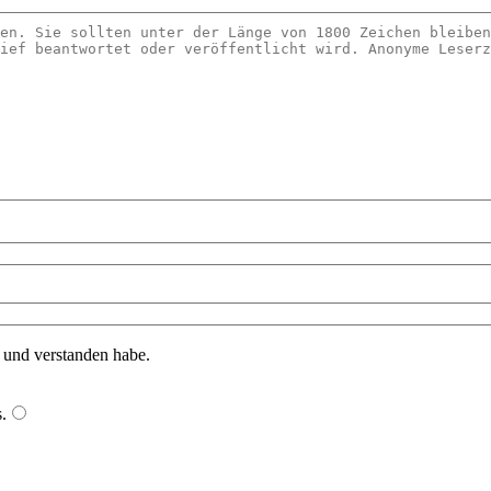
n und verstanden habe.
s
.