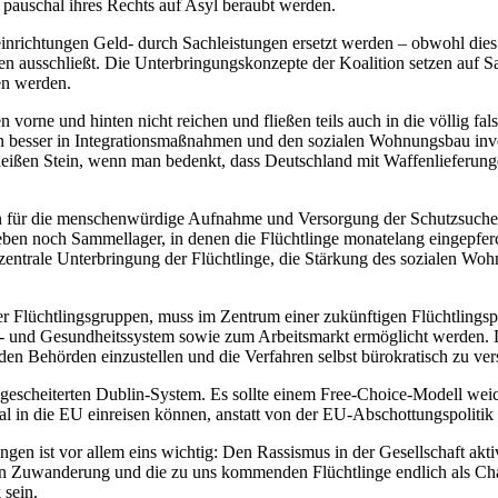
 pauschal ihres Rechts auf Asyl beraubt werden.
inrichtungen Geld- durch Sachleistungen ersetzt werden – obwohl dies 
ben ausschließt. Die Unterbringungskonzepte der Koalition setzen auf 
en werden.
n vorne und hinten nicht reichen und fließen teils auch in die völlig f
n besser in Integrationsmaßnahmen und den sozialen Wohnungsbau inve
 heißen Stein, wenn man bedenkt, dass Deutschland mit Waffenlieferun
 für die menschenwürdige Aufnahme und Versorgung der Schutzsuchen
eben noch Sammellager, in denen die Flüchtlinge monatelang eingepfe
 dezentrale Unterbringung der Flüchtlinge, die Stärkung des sozialen 
r Flüchtlingsgruppen, muss im Zentrum einer zukünftigen Flüchtlingsp
l- und Gesundheitssystem sowie zum Arbeitsmarkt ermöglicht werden. D
nden Behörden einzustellen und die Verfahren selbst bürokratisch zu ve
 gescheiterten Dublin-System. Es sollte einem Free-Choice-Modell we
legal in die EU einreisen können, anstatt von der EU-Abschottungspoli
n ist vor allem eins wichtig: Den Rassismus in der Gesellschaft akti
 Zuwanderung und die zu uns kommenden Flüchtlinge endlich als Chanc
 sein.