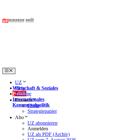
Skip
to
content
Menu
UZ
Wirtschaft & Soziales
Blog
Politik
Termine
Internationales
Dossiers
Kommunalpolitik
China
Strategiepapier
Abo
UZ abonnieren
Anmelden
UZ als PDF (Archiv)
UZ vom 7. August 2026