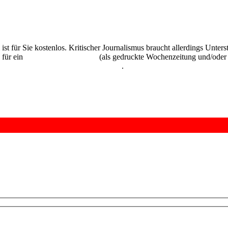
 ist für Sie kostenlos. Kritischer Journalismus braucht allerdings Unte
 für ein
Abonnement der UZ
(als gedruckte Wochenzeitung und/oder i
kostenlos und unverbindlich testen
.