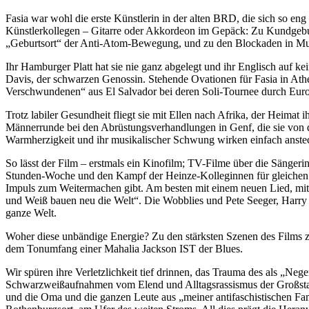
Fasia war wohl die erste Künstlerin in der alten BRD, die sich so en
Künstlerkollegen – Gitarre oder Akkordeon im Gepäck: Zu Kundgebun
„Geburtsort“ der Anti-Atom-Bewegung, und zu den Blockaden in Mutl
Ihr Hamburger Platt hat sie nie ganz abgelegt und ihr Englisch auf k
Davis, der schwarzen Genossin. Stehende Ovationen für Fasia in Ath
Verschwundenen“ aus El Salvador bei deren Soli-Tournee durch Eur
Trotz labiler Gesundheit fliegt sie mit Ellen nach Afrika, der Heima
Männerrunde bei den Abrüstungsverhandlungen in Genf, die sie von der
Warmherzigkeit und ihr musikalischer Schwung wirken einfach anstec
So lässt der Film – erstmals ein Kinofilm; TV-Filme über die Sängeri
Stunden-Woche und den Kampf der Heinze-Kolleginnen für gleichen L
Impuls zum Weitermachen gibt. Am besten mit einem neuen Lied, mit k
und Weiß bauen neu die Welt“. Die Wobblies und Pete Seeger, Harry 
ganze Welt.
Woher diese unbändige Energie? Zu den stärksten Szenen des Films zähl
dem Tonumfang einer Mahalia Jackson IST der Blues.
Wir spüren ihre Verletzlichkeit tief drinnen, das Trauma des als „N
Schwarzweißaufnahmen vom Elend und Alltagsrassismus der Großstadt ma
und die Oma und die ganzen Leute aus „meiner antifaschistischen Fam