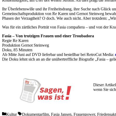
Rothenburgsort, am Ufer des weiten Stroms. All dies prägt die Hera
Ihr Überlebenswille und ihr Freiheitsdrang, ihre Suche nach Glück u
Gemeinschaftsproduktion von Re Karen und Gernot Steinweg bewahrt d
Phasen der Verzagtheit? O doch. Wie auch nicht. Aber trotzdem: „Wi
Was für ein zärtliches Porträt von Fasia compañera – und von der Kr
Fasia – Von trutzigen Frauen und einer Troubadora
Regie Re Karen
Produktion Gernot Steinweg
Doku, 85 Minuten
Ab Mitte Juni auf DVD lieferbar und bestellbar bei RetroCut Media:
Die Doku lehnt sich an an die unübertreffliche Biografie „Fasia – g
Dieser Artikel
wenn Sie sich
Wochen lang 
Categories
Tags
Kultur
Dokumentarfilm
,
Fasia Jansen
,
Frauenpower
,
Friedensakt