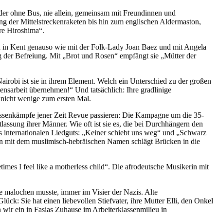
 oder ohne Bus, nie allein, gemeinsam mit Freundinnen und
 der Mittelstreckenraketen bis hin zum englischen Aldermaston,
re Hiroshima“.
uen in Kent genauso wie mit der Folk-Lady Joan Baez und mit Angela
 der Befreiung. Mit „Brot und Rosen“ empfängt sie „Mütter der
airobi ist sie in ihrem Element. Welch ein Unterschied zu der großen
ensarbeit übernehmen!“ Und tatsächlich: Ihre gradlinige
 nicht wenige zum ersten Mal.
Klassenkämpfe jener Zeit Revue passieren: Die Kampagne um die 35-
sung ihrer Männer. Wie oft ist sie es, die bei Durchhängern den
s internationalen Liedguts: „Keiner schiebt uns weg“ und „Schwarz
in mit dem muslimisch-hebräischen Namen schlägt Brücken in die
times I feel like a motherless child“. Die afrodeutsche Musikerin mit
e malochen musste, immer im Visier der Nazis. Alte
ck: Sie hat einen liebevollen Stiefvater, ihre Mutter Elli, den Onkel
wir ein in Fasias Zuhause im Arbeiterklassenmilieu in