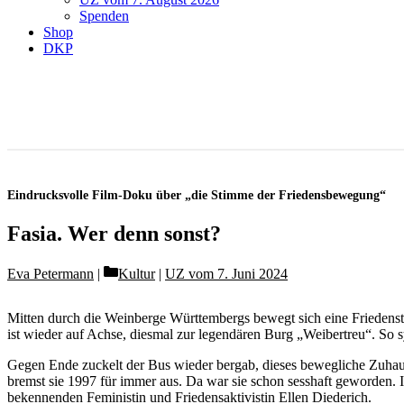
Spenden
Shop
DKP
Eindrucksvolle Film-Doku über „die Stimme der Friedensbewegung“
Fasia. Wer denn sonst?
Categories
Eva Petermann
Kultur
|
UZ vom 7. Juni 2024
Mitten durch die Weinberge Württembergs bewegt sich eine Friedensta
ist wieder auf Achse, diesmal zur legendären Burg „Weibertreu“. So 
Gegen Ende zuckelt der Bus wieder bergab, dieses bewegliche Zuhaus
bremst sie 1997 für immer aus. Da war sie schon sesshaft geworden. 
bekennenden Feministin und Friedensaktivistin Ellen Diederich.