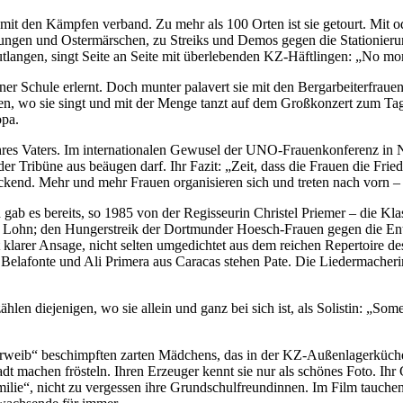
g mit den Kämpfen verband. Zu mehr als 100 Orten ist sie getourt. Mit
gen und Ostermärschen, zu Streiks und Demos gegen die Stationierung
angen, singt Seite an Seite mit überlebenden KZ-Häftlingen: „No mo
einer Schule erlernt. Doch munter palavert sie mit den Bergarbeiterfra
en, wo sie singt und mit der Menge tanzt auf dem Großkonzert zum Tag
opa.
t ihres Vaters. Im internationalen Gewusel der UNO-Frauenkonferenz in N
 Tribüne aus beäugen darf. Ihr Fazit: „Zeit, dass die Frauen die Fried
kend. Mehr und mehr Frauen organisieren sich und treten nach vorn –
n gab es bereits, so 1985 von der Regisseurin Christel Priemer – die 
ohn; den Hungerstreik der Dortmunder Hoesch-Frauen gegen die Entlas
larer Ansage, nicht selten umgedichtet aus dem reichen Repertoire de
Belafonte und Ali Primera aus Caracas stehen Pate. Die Liedermacher
en diejenigen, wo sie allein und ganz bei sich ist, als Solistin: „Some
egerweib“ beschimpften zarten Mädchens, das in der KZ-Außenlagerküch
chen frösteln. Ihren Erzeuger kennt sie nur als schönes Foto. Ihr Glü
ilie“, nicht zu vergessen ihre Grundschulfreundinnen. Im Film tauchen 