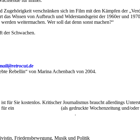
nwachsende für immer.
nd Zugehörigkeit verschränken sich im Film mit den Kämpfen der „Verd
as Wissen von Aufbruch und Widerstandsgeist der 1960er und 1970er J
r werden weitermachen. Wer soll dat denn sonst machen?“
aft der Schwachen.
mail@retrocut.de
eliebte Rebellin“ von Marina Achenbach von 2004.
 ist für Sie kostenlos. Kritischer Journalismus braucht allerdings Unte
 für ein
Abonnement der UZ
(als gedruckte Wochenzeitung und/oder i
kostenlos und unverbindlich testen
.
ivistin
,
Friedensbewegung
,
Musik und Politik