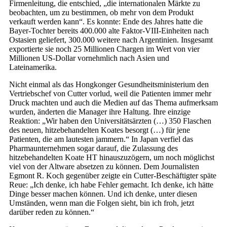
Firmenleitung, die entschied, „die internationalen Märkte zu
beobachten, um zu bestimmen, ob mehr von dem Produkt
verkauft werden kann“. Es konnte: Ende des Jahres hatte die
Bayer-Tochter bereits 400.000 alte Faktor-VIII-Einheiten nach
Ostasien geliefert, 300.000 weitere nach Argentinien. Insgesamt
exportierte sie noch 25 Millionen Chargen im Wert von vier
Millionen US-Dollar vornehmlich nach Asien und
Lateinamerika.
Nicht einmal als das Hongkonger Gesundheitsministerium den
Vertriebschef von Cutter vorlud, weil die Patienten immer mehr
Druck machten und auch die Medien auf das Thema aufmerksam
wurden, änderten die Manager ihre Haltung. Ihre einzige
Reaktion: „Wir haben den Universitätsärzten (…) 350 Flaschen
des neuen, hitzebehandelten Koates besorgt (…) für jene
Patienten, die am lautesten jammern.“ In Japan verfiel das
Pharmaunternehmen sogar darauf, die Zulassung des
hitzebehandelten Koate HT hinauszuzögern, um noch möglichst
viel von der Altware absetzen zu können. Dem Journalisten
Egmont R. Koch gegenüber zeigte ein Cutter-Beschäftigter späte
Reue: „Ich denke, ich habe Fehler gemacht. Ich denke, ich hätte
Dinge besser machen können. Und ich denke, unter diesen
Umständen, wenn man die Folgen sieht, bin ich froh, jetzt
darüber reden zu können.“