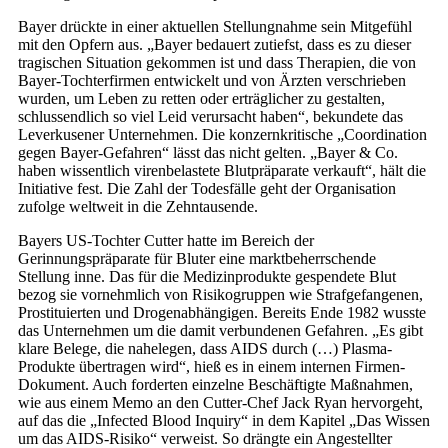
Bayer drückte in einer aktuellen Stellungnahme sein Mitgefühl
mit den Opfern aus. „Bayer bedauert zutiefst, dass es zu dieser
tragischen Situation gekommen ist und dass Therapien, die von
Bayer-Tochterfirmen entwickelt und von Ärzten verschrieben
wurden, um Leben zu retten oder erträglicher zu gestalten,
schlussendlich so viel Leid verursacht haben“, bekundete das
Leverkusener Unternehmen. Die konzernkritische „Coordination
gegen Bayer-Gefahren“ lässt das nicht gelten. „Bayer & Co.
haben wissentlich virenbelastete Blutpräparate verkauft“, hält die
Initiative fest. Die Zahl der Todesfälle geht der Organisation
zufolge weltweit in die Zehntausende.
Bayers US-Tochter Cutter hatte im Bereich der
Gerinnungspräparate für Bluter eine marktbeherrschende
Stellung inne. Das für die Medizinprodukte gespendete Blut
bezog sie vornehmlich von Risikogruppen wie Strafgefangenen,
Prostituierten und Drogenabhängigen. Bereits Ende 1982 wusste
das Unternehmen um die damit verbundenen Gefahren. „Es gibt
klare Belege, die nahelegen, dass AIDS durch (…) Plasma-
Produkte übertragen wird“, hieß es in einem internen Firmen-
Dokument. Auch forderten einzelne Beschäftigte Maßnahmen,
wie aus einem Memo an den Cutter-Chef Jack Ryan hervorgeht,
auf das die „Infected Blood Inquiry“ in dem Kapitel „Das Wissen
um das AIDS-Risiko“ verweist. So drängte ein Angestellter