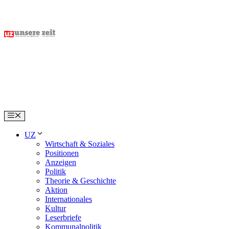
Skip
to
content
Menu
UZ
Wirtschaft & Soziales
Positionen
Anzeigen
Politik
Theorie & Geschichte
Aktion
Internationales
Kultur
Leserbriefe
Kommunalpolitik