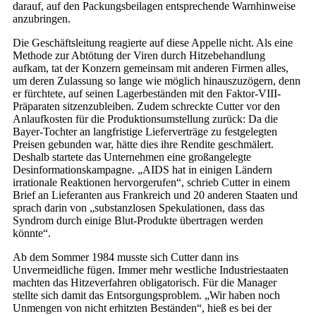
darauf, auf den Packungsbeilagen entsprechende Warnhinweise
anzubringen.
Die Geschäftsleitung reagierte auf diese Appelle nicht. Als eine
Methode zur Abtötung der Viren durch Hitzebehandlung
aufkam, tat der Konzern gemeinsam mit anderen Firmen alles,
um deren Zulassung so lange wie möglich hinauszuzögern, denn
er fürchtete, auf seinen Lagerbeständen mit den Faktor-VIII-
Präparaten sitzenzubleiben. Zudem schreckte Cutter vor den
Anlaufkosten für die Produktionsumstellung zurück: Da die
Bayer-Tochter an langfristige Lieferverträge zu festgelegten
Preisen gebunden war, hätte dies ihre Rendite geschmälert.
Deshalb startete das Unternehmen eine großangelegte
Desinformationskampagne. „AIDS hat in einigen Ländern
irrationale Reaktionen hervorgerufen“, schrieb Cutter in einem
Brief an Lieferanten aus Frankreich und 20 anderen Staaten und
sprach darin von „substanzlosen Spekulationen, dass das
Syndrom durch einige Blut-Produkte übertragen werden
könnte“.
Ab dem Sommer 1984 musste sich Cutter dann ins
Unvermeidliche fügen. Immer mehr westliche Industriestaaten
machten das Hitzeverfahren obligatorisch. Für die Manager
stellte sich damit das Entsorgungsproblem. „Wir haben noch
Unmengen von nicht erhitzten Beständen“, hieß es bei der