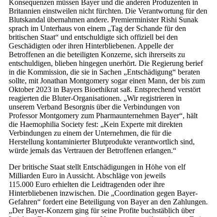
Konsequenzen müssen Bayer und die anderen Produzenten in
Britannien einstweilen nicht fürchten. Die Verantwortung für den
Blutskandal übernahmen andere. Premierminister Rishi Sunak
sprach im Unterhaus von einem „Tag der Schande für den
britischen Staat“ und entschuldigte sich offiziell bei den
Geschädigten oder ihren Hinterbliebenen. Appelle der
Betroffenen an die beteiligten Konzerne, sich ihrerseits zu
entschuldigen, blieben hingegen unerhört. Die Regierung berief
in die Kommission, die sie in Sachen „Entschädigung“ beraten
sollte, mit Jonathan Montgomery sogar einen Mann, der bis zum
Oktober 2023 in Bayers Bioethikrat saß. Entsprechend verstört
reagierten die Bluter-Organisationen. „Wir registrieren in
unserem Verband Besorgnis über die Verbindungen von
Professor Montgomery zum Pharmaunternehmen Bayer“, hält
die Haemophilia Society fest: „Kein Experte mit direkten
Verbindungen zu einem der Unternehmen, die für die
Herstellung kontaminierter Blutprodukte verantwortlich sind,
würde jemals das Vertrauen der Betroffenen erlangen.“
Der britische Staat stellt Entschädigungen in Höhe von elf
Milliarden Euro in Aussicht. Abschläge von jeweils
115.000 Euro erhielten die Leidtragenden oder ihre
Hinterbliebenen inzwischen. Die „Coordination gegen Bayer-
Gefahren“ fordert eine Beteiligung von Bayer an den Zahlungen.
„Der Bayer-Konzern ging für seine Profite buchstäblich über