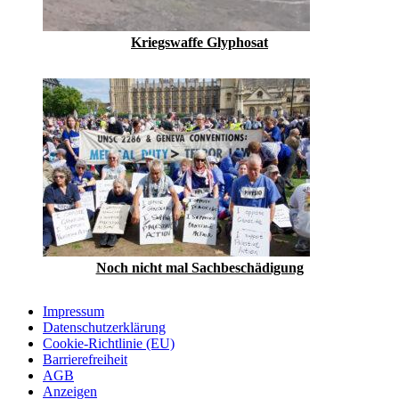
Kriegswaffe Glyphosat
Noch nicht mal Sachbeschädigung
Impressum
Datenschutzerklärung
Cookie-Richtlinie (EU)
Barrierefreiheit
AGB
Anzeigen