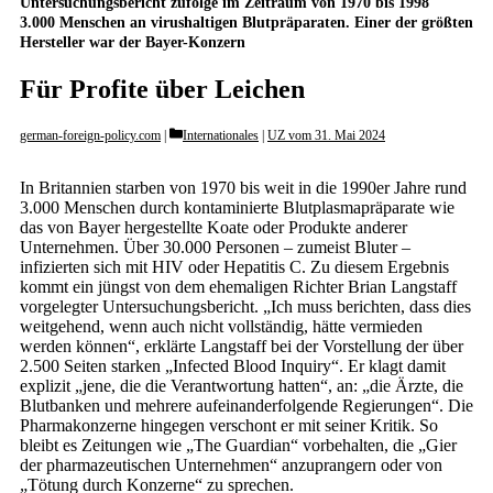
Untersuchungsbericht zufolge im Zeitraum von 1970 bis 1998
3.000 Menschen an virushaltigen Blutpräparaten. Einer der größten
Hersteller war der Bayer-Konzern
Für Profite über Leichen
Categories
german-foreign-policy.com
Internationales
|
UZ vom 31. Mai 2024
In Britannien starben von 1970 bis weit in die 1990er Jahre rund
3.000 Menschen durch kontaminierte Blutplasmapräparate wie
das von Bayer hergestellte Koate oder Produkte anderer
Unternehmen. Über 30.000 Personen – zumeist Bluter –
infizierten sich mit HIV oder Hepatitis C. Zu diesem Ergebnis
kommt ein jüngst von dem ehemaligen Richter Brian Langstaff
vorgelegter Untersuchungsbericht. „Ich muss berichten, dass dies
weitgehend, wenn auch nicht vollständig, hätte vermieden
werden können“, erklärte Langstaff bei der Vorstellung der über
2.500 Seiten starken „Infected Blood Inquiry“. Er klagt damit
explizit „jene, die die Verantwortung hatten“, an: „die Ärzte, die
Blutbanken und mehrere aufeinanderfolgende Regierungen“. Die
Pharmakonzerne hingegen verschont er mit seiner Kritik. So
bleibt es Zeitungen wie „The Guardian“ vorbehalten, die „Gier
der pharmazeutischen Unternehmen“ anzuprangern oder von
„Tötung durch Konzerne“ zu sprechen.