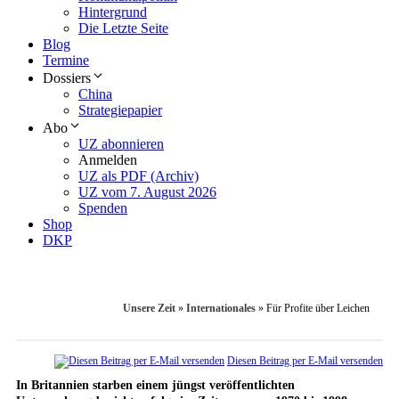
Hintergrund
Die Letzte Seite
Blog
Termine
Dossiers
China
Strategiepapier
Abo
UZ abonnieren
Anmelden
UZ als PDF (Archiv)
UZ vom 7. August 2026
Spenden
Shop
DKP
Unsere Zeit
»
Internationales
»
Für Profite über Leichen
Diesen Beitrag per E-Mail versenden
In Britannien starben einem jüngst veröffentlichten