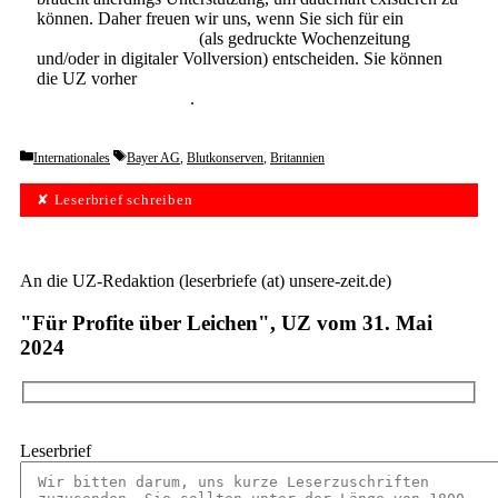
können. Daher freuen wir uns, wenn Sie sich für ein
Abonnement der UZ
(als gedruckte Wochenzeitung
und/oder in digitaler Vollversion) entscheiden. Sie können
die UZ vorher
6 Wochen lang kostenlos und
unverbindlich testen
.
Categories
Tags
Internationales
Bayer AG
,
Blutkonserven
,
Britannien
✘ Leserbrief schreiben
An die UZ-Redaktion (leserbriefe (at) unsere-zeit.de)
"Für Profite über Leichen", UZ vom 31. Mai
2024
Leserbrief