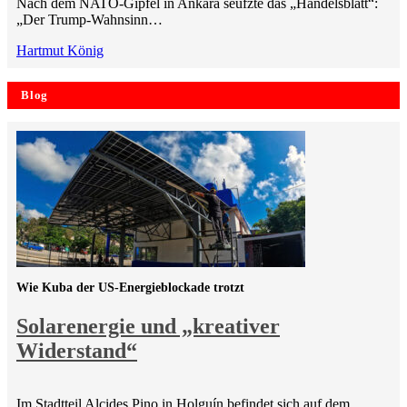
Nach dem NATO-Gipfel in Ankara seufzte das „Handelsblatt“:
„Der Trump-Wahnsinn…
Hartmut König
Blog
Wie Kuba der US-Energieblockade trotzt
Solarenergie und „kreativer
Widerstand“
Im Stadtteil Alcides Pino in Holguín befindet sich auf dem