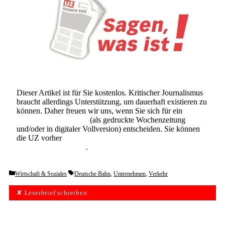
Dieser Artikel ist für Sie kostenlos. Kritischer Journalismus
braucht allerdings Unterstützung, um dauerhaft existieren zu
können. Daher freuen wir uns, wenn Sie sich für ein
Abonnement der UZ
(als gedruckte Wochenzeitung
und/oder in digitaler Vollversion) entscheiden. Sie können
die UZ vorher
6 Wochen lang kostenlos und
unverbindlich testen
.
Categories
Tags
Wirtschaft & Soziales
Deutsche Bahn
,
Unternehmen
,
Verkehr
✘ Leserbrief schreiben