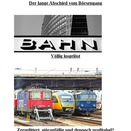
Der lange Abschied vom Börsengang
Völlig losgelöst
Zersplittert, störanfällig und dennoch profitabel?