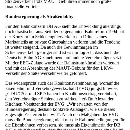
Straßenverkehr trotz MAUT-Gebühren immer noch große
finanzielle Vorteile.
Bundesregierung als Straßenlobby
Für den Bahnkonzern DB AG sieht die Entwicklung allerdings
noch drastischer aus. Seit der so genannten Bahnreform 1994 hat
der Konzern im Schienengüterverkehr ein Drittel seines
Marktanteils an private Güterbahnen verloren und die Tendenz
ist weiter steigend. Da auch die Gewinnmargen im
Schienenverkehr geringer sind ist es nur logisch, dass auch die
Deutsche Bahn AG zunehmend auf andere Verkehrsträger setzt.
Mit der EEG-Zulage wurde der Bahnstrom künstlich verteuert
und mit der Absenkung der MAUT-Gebühr für den LKW-
Verkehr der Straßenverkehr weiter gefördert.
Das widerspricht auch der Koalitionsvereinbarung, worauf die
Eisenbahn- und Verkehrsgewerkschaft (EVG) jüngst hinwies.
„CDU/CSU und SPD haben im Koalitionsvertrag vereinbart,
den Verkehrsträger Schienen zu stärken“, erklärt Alexander
Kirchner, Vorsitzender der EVG. „Wir erwarten von der
Bundesregierung deshalb konkrete Aussagen, wie sie dieses
zugesagte Ziel erreichen will“. Nach den Maßgaben der EVG
muss die Bundesregierung nicht nur die Rahmenbedingungen für
die Eisenbahnen verbessern, sie muss als Eigentümerin der DB