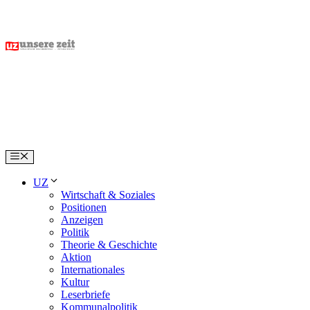
Skip
to
content
Menu
UZ
Wirtschaft & Soziales
Positionen
Anzeigen
Politik
Theorie & Geschichte
Aktion
Internationales
Kultur
Leserbriefe
Kommunalpolitik