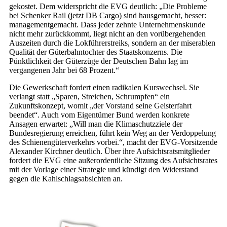
gekostet. Dem widerspricht die EVG deutlich: „Die Probleme
bei Schenker Rail (jetzt DB Cargo) sind hausgemacht, besser:
managementgemacht. Dass jeder zehnte Unternehmenskunde
nicht mehr zurückkommt, liegt nicht an den vorübergehenden
Auszeiten durch die Lokführerstreiks, sondern an der miserablen
Qualität der Güterbahntochter des Staatskonzerns. Die
Pünktlichkeit der Güterzüge der Deutschen Bahn lag im
vergangenen Jahr bei 68 Prozent.“
Die Gewerkschaft fordert einen radikalen Kurswechsel. Sie
verlangt statt „Sparen, Streichen, Schrumpfen“ ein
Zukunftskonzept, womit „der Vorstand seine Geisterfahrt
beendet“. Auch vom Eigentümer Bund werden konkrete
Ansagen erwartet: „Will man die Klimaschutzziele der
Bundesregierung erreichen, führt kein Weg an der Verdoppelung
des Schienengüterverkehrs vorbei.“, macht der EVG-Vorsitzende
Alexander Kirchner deutlich. Über ihre Aufsichtsratsmitglieder
fordert die EVG eine außerordentliche Sitzung des Aufsichtsrates
mit der Vorlage einer Strategie und kündigt den Widerstand
gegen die Kahlschlagsabsichten an.