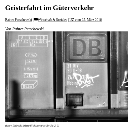
Geisterfahrt im Güterverkehr
Categories
Rainer Perschewski
Wirtschaft & Soziales
|
UZ vom 25. März 2016
Von Rainer Perschewski
(foto: Liebeslakritze/flickr.com/cc By Sa 2.0)