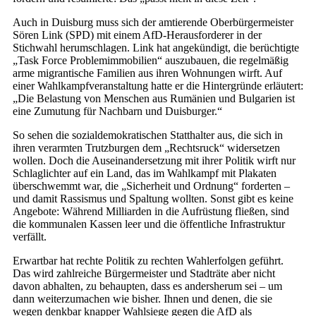
Auch in Duisburg muss sich der amtierende Oberbürgermeister
Sören Link (SPD) mit einem AfD-Herausforderer in der
Stichwahl herumschlagen. Link hat angekündigt, die berüchtigte
„Task Force Problemimmobilien“ auszubauen, die regelmäßig
arme migrantische Familien aus ihren Wohnungen wirft. Auf
einer Wahlkampfveranstaltung hatte er die Hintergründe erläutert:
„Die Belastung von Menschen aus Rumänien und Bulgarien ist
eine Zumutung für Nachbarn und Duisburger.“
So sehen die sozialdemokratischen Statthalter aus, die sich in
ihren verarmten Trutzburgen dem „Rechtsruck“ widersetzen
wollen. Doch die Auseinandersetzung mit ihrer Politik wirft nur
Schlaglichter auf ein Land, das im Wahlkampf mit Plakaten
überschwemmt war, die „Sicherheit und Ordnung“ forderten –
und damit Rassismus und Spaltung wollten. Sonst gibt es keine
Angebote: Während Milliarden in die Aufrüstung fließen, sind
die kommunalen Kassen leer und die öffentliche Infrastruktur
verfällt.
Erwartbar hat rechte Politik zu rechten Wahlerfolgen geführt.
Das wird zahlreiche Bürgermeister und Stadträte aber nicht
davon abhalten, zu behaupten, dass es andersherum sei – um
dann weiterzumachen wie bisher. Ihnen und denen, die sie
wegen denkbar knapper Wahlsiege gegen die AfD als