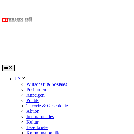
Skip
to
content
Menu
UZ
Wirtschaft & Soziales
Positionen
Anzeigen
Politik
Theorie & Geschichte
Aktion
Internationales
Kultur
Leserbriefe
Kommunalpolitik