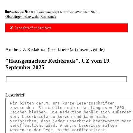
Categories
Tags
Positionen
AfD
,
Kommunalwahl Nordrhein-Westfalen 2025
,
Oberbürgermeisterwahl
,
Rechtsruck
✘ Leserbrief schreiben
An die UZ-Redaktion (leserbriefe (at) unsere-zeit.de)
"Hausgemachter Rechtsruck", UZ vom 19.
September 2025
Leserbrief