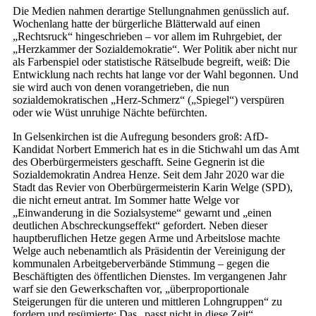
Die Medien nahmen derartige Stellungnahmen genüsslich auf.
Wochenlang hatte der bürgerliche Blätterwald auf einen
„Rechtsruck“ hingeschrieben – vor allem im Ruhrgebiet, der
„Herzkammer der Sozialdemokratie“. Wer Politik aber nicht nur
als Farbenspiel oder statistische Rätselbude begreift, weiß: Die
Entwicklung nach rechts hat lange vor der Wahl begonnen. Und
sie wird auch von denen vorangetrieben, die nun
sozialdemokratischen „Herz-Schmerz“ („Spiegel“) verspüren
oder wie Wüst unruhige Nächte befürchten.
In Gelsenkirchen ist die Aufregung besonders groß: AfD-
Kandidat Norbert Emmerich hat es in die Stichwahl um das Amt
des Oberbürgermeisters geschafft. Seine Gegnerin ist die
Sozialdemokratin Andrea Henze. Seit dem Jahr 2020 war die
Stadt das Revier von Oberbürgermeisterin Karin Welge (SPD),
die nicht erneut antrat. Im Sommer hatte Welge vor
„Einwanderung in die Sozialsysteme“ gewarnt und „einen
deutlichen Abschreckungseffekt“ gefordert. Neben dieser
hauptberuflichen Hetze gegen Arme und Arbeitslose machte
Welge auch nebenamtlich als Präsidentin der Vereinigung der
kommunalen Arbeitgeberverbände Stimmung – gegen die
Beschäftigten des öffentlichen Dienstes. Im vergangenen Jahr
warf sie den Gewerkschaften vor, „überproportionale
Steigerungen für die unteren und mittleren Lohngruppen“ zu
fordern und resümierte: Das „passt nicht in diese Zeit“.