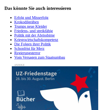
Das könnte Sie auch interessieren
Erfolg und Misserfolg
Krokodilgräben
Trumps neue Kleider
Friedens- und streikfähig
Politik mit der Abrissbirne
Kriegswirtschaftskompetenz
Die Folgen ihrer Politik
Schonfrist für Merz
Regierungsterror
Vom Versagen zum Staatsumbau