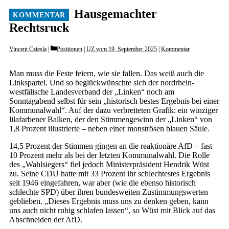
Hausgemachter
Rechtsruck
Categories
Vincent Cziesla
Positionen
|
UZ vom 19. September 2025
|
Kommentar
Man muss die Feste feiern, wie sie fallen. Das weiß auch die
Linkspartei. Und so beglückwünschte sich der nordrhein-
westfälische Landesverband der „Linken“ noch am
Sonntagabend selbst für sein „historisch bestes Ergebnis bei einer
Kommunalwahl“. Auf der dazu verbreiteten Grafik: ein winziger
lilafarbener Balken, der den Stimmengewinn der „Linken“ von
1,8 Prozent illustrierte – neben einer monströsen blauen Säule.
14,5 Prozent der Stimmen gingen an die reaktionäre AfD – fast
10 Prozent mehr als bei der letzten Kommunalwahl. Die Rolle
des „Wahlsiegers“ fiel jedoch Ministerpräsident Hendrik Wüst
zu. Seine CDU hatte mit 33 Prozent ihr schlechtestes Ergebnis
seit 1946 eingefahren, war aber (wie die ebenso historisch
schlechte SPD) über ihren bundesweiten Zustimmungswerten
geblieben. „Dieses Ergebnis muss uns zu denken geben, kann
uns auch nicht ruhig schlafen lassen“, so Wüst mit Blick auf das
Abschneiden der AfD.