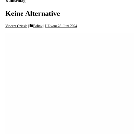
Kahlschlag
Keine Alternative
Categories
Vincent Cziesla
Politik
|
UZ vom 28. Juni 2024