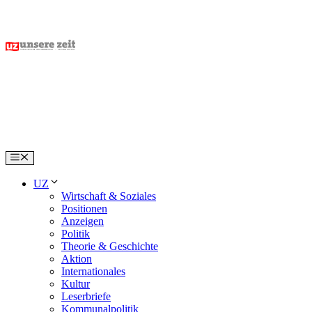
Skip
to
content
Menu
UZ
Wirtschaft & Soziales
Positionen
Anzeigen
Politik
Theorie & Geschichte
Aktion
Internationales
Kultur
Leserbriefe
Kommunalpolitik