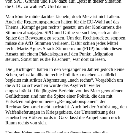
von SPD, Grünen und FDP dazu auf, „jetzt in dieser Situation
die CDU zu wählen“. Und dann?
Man könnte müde darüber lächeln, doch Merz ist nicht allein.
Auch die Regierungsparteien hatten für die EU-Wahl auf das
Thema „Kampf gegen rechts“ gesetzt, um der Konkurrenz die
Stimmen abzujagen. SPD und Grüne versuchten, sich an die
Spitze der Bewegung zu setzen. Um den Rechtsruck zu stoppen,
müsse die AfD Stimmen verlieren. Dafür schien jedes Mittel
recht. Marie-Agnes Strack-Zimmermann (FDP) brachte diesen
Ansatz mit einem Plakatslogan auf den Punkt: „Migration
steuern. Sonst tun es die Falschen“, war dort zu lesen.
Die „Richtigen“ hatten in den vergangenen Jahren jedoch keine
Scheu, selbst knallharte rechte Politik zu machen – natürlich
begleitet mit strikter Abgrenzung „nach rechts“. Vorgeblich um
die AfD zu schwächen wurde das Asylrecht weiter
eingeschränkt. Die jüngsten Berichte von ins Meer geworfenen
Geflüchteten sind nur die Spitze einer Politik, die den mit
Entsetzen aufgenommenen „Remigrationsplänen“ der
Rechtsaußenpartei nicht nachsteht. Auch bei der Aufrüstung, den
Waffenlieferungen in Kriegsgebiete, der Unterstützung des
israelischen Völkermords in Gaza lässt die Ampel kaum noch
Raum rechts von sich.
Um den Krieg gegen Russland zu finanzieren, sägt die