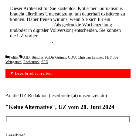
Dieser Artikel ist für Sie kostenlos. Kritischer Journalismus
braucht allerdings Unterstützung, um dauerhaft existieren zu
können. Daher freuen wir uns, wenn Sie sich für ein
Abonnement der UZ
(als gedruckte Wochenzeitung
und/oder in digitaler Vollversion) entscheiden. Sie können
die UZ vorher
6 Wochen lang kostenlos und
unverbindlich testen
.
Categories
Tags
Politik
AfD
,
Bündnis 90/Die Grünen
,
CDU
,
Christian Lindner
,
FDP
,
Joe
Weingarten
,
Rechtsruck
,
SPD
✘ Leserbrief schreiben
An die UZ-Redaktion (leserbriefe (at) unsere-zeit.de)
"Keine Alternative", UZ vom 28. Juni 2024
Leserbrief