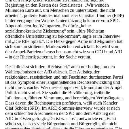
Regierung an den Resten des Sozialstaates. „Wir wenden
Milliarden Euro auf, um Menschen zu unterstützen, die nicht
arbeiten“, polterte Bundesfinanzminister Christian Lindner (FDP)
in der vergangenen Woche. Unterstützung bekam er vom SPD-
Abgeordneten Joe Weingarten. Es dürfe „keine
sozialdemokratische Zielsetzung“ sein, „fürs Nichtstun
öffentliche Unterstützung zu bekommen“, sagte er im Interview
mit „Die Rheinpfalz“. Die Hetze gegen Arme und Migranten hat
sich zum umstrittenen Markenzeichen entwickelt. Es wird von
den Ampel-Parteien ebenso beansprucht wie von CDU und AfD
– in der Rhetorik getrennt, in der Sache vereint.
Deshalb lässt sich der „Rechtsruck“ auch nur bedingt an den
Wahlergebnissen der AfD ablesen. Der Aufstieg der
reaktionären, rassistischen und mit Faschisten durchsetzten Partei
ist das Symptom einer langanhaltenden Rechtsentwicklung und
nicht ihre Ursache. Wer diese stoppen will, kommt an der Ampel-
Politik nicht vorbei. Sie spaltet die Bevölkerung, treibt die
Inflation an, führt zu Verarmung und berechtigten Verlustängsten.
Dass davon die Rechtsparteien profitieren, weiß auch Kanzler
Olaf Scholz (SPD). Im ARD-Sommer-interview wurde er nach
dem schlechten Abschneiden der SPD und dem Aufstieg der
AfD im Osten gefragt. „Da ist was los“, antwortete er. „Es ist
schon so, dass es viele Bürgerinnen und Bürger gibt, die nicht
einverstanden damit sind, dass wir die Ukraine unterstützen. Die