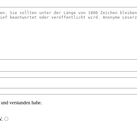
n und verstanden habe.
W
.