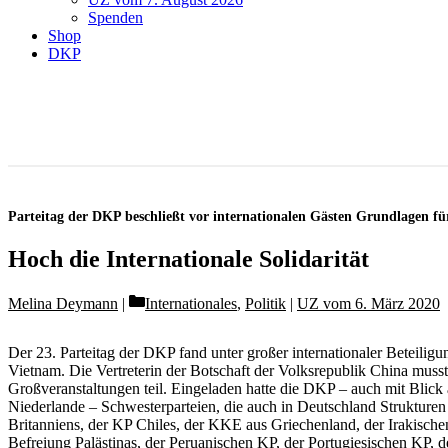
Spenden
Shop
DKP
Parteitag der DKP beschließt vor internationalen Gästen Grundlagen für
Hoch die Internationale Solidarität
Categories
Melina Deymann
Internationales
,
Politik
|
UZ vom 6. März 2020
Der 23. Parteitag der DKP fand unter großer internationaler Beteilig
Vietnam. Die Vertreterin der Botschaft der Volksrepublik China muss
Großveranstaltungen teil. Eingeladen hatte die DKP – auch mit Blic
Niederlande – Schwesterparteien, die auch in Deutschland Strukturen 
Britanniens, der KP Chiles, der KKE aus Griechenland, der Irakischen
Befreiung Palästinas, der Peruanischen KP, der Portugiesischen KP, 