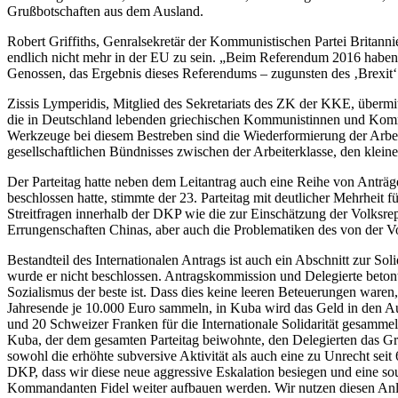
Grußbotschaften aus dem Ausland.
Robert Griffiths, Genralsekretär der Kommunistischen Partei Britanni
endlich nicht mehr in der EU zu sein. „Beim Referendum 2016 haben wi
Genossen, das Ergebnis dieses Referendums – zugunsten des ‚Brexit‘ 
Zissis Lymperidis, Mitglied des Sekretariats des ZK der KKE, übermit
die in Deutschland lebenden griechischen Kommunistinnen und Kommuni
Werkzeuge bei diesem Bestreben sind die Wiederformierung der Arb
gesellschaftlichen Bündnisses zwischen der Arbeiterklasse, den klein
Der Parteitag hatte neben dem Leitantrag auch eine Reihe von Anträg
beschlossen hatte, stimmte der 23. Parteitag mit deutlicher Mehrheit 
Streitfragen innerhalb der DKP wie die zur Einschätzung der Volksrep
Errungenschaften Chinas, aber auch die Problematiken des von der V
Bestandteil des Internationalen Antrags ist auch ein Abschnitt zur Sol
wurde er nicht beschlossen. Antragskommission und Delegierte betont
Sozialismus der beste ist. Dass dies keine leeren Beteuerungen waren
Jahresende je 10.000 Euro sammeln, in Kuba wird das Geld in den A
und 20 Schweizer Franken für die Internationale Solidarität gesammel
Kuba, der dem gesamten Parteitag beiwohnte, den Delegierten das Gr
sowohl die erhöhte subversive Aktivität als auch eine zu Unrecht sei
DKP, dass wir diese neue aggressive Eskalation besiegen und eine sou
Kommandanten Fidel weiter aufbauen werden. Wir nutzen diesen Anlas