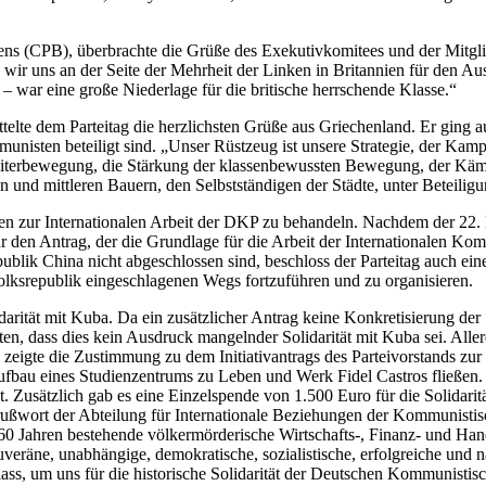
ens (CPB), überbrachte die Grüße des Exekutivkomitees und der Mitglie
r uns an der Seite der Mehrheit der Linken in Britannien für den Austr
– war eine große Niederlage für die britische herrschende Klasse.“
telte dem Parteitag die herzlichsten Grüße aus Griechenland. Er ging 
sten beteiligt sind. „Unser Rüstzeug ist unsere Strategie, der Kampf
eiterbewegung, die Stärkung der klassenbewussten Bewegung, der Käm
en und mittleren Bauern, den Selbstständigen der Städte, unter Beteili
en zur Internationalen Arbeit der DKP zu behandeln. Nachdem der 22. 
für den Antrag, der die Grundlage für die Arbeit der Internationalen K
ublik China nicht abgeschlossen sind, beschloss der Parteitag auch eine
olksrepublik eingeschlagenen Wegs fortzuführen und zu organisieren.
idarität mit Kuba. Da ein zusätzlicher Antrag keine Konkretisierung der S
en, dass dies kein Ausdruck mangelnder Solidarität mit Kuba sei. All
, zeigte die Zustimmung zu dem Initiativantrags des Parteivorstands zu
ufbau eines Studienzentrums zu Leben und Werk Fidel Castros fließen
t. Zusätzlich gab es eine Einzelspende von 1.500 Euro für die Solidar
ußwort der Abteilung für Internationale Beziehungen der Kommunistisc
t 60 Jahren bestehende völkermörderische Wirtschafts-, Finanz- und Ha
veräne, unabhängige, demokratische, sozialistische, erfolgreiche und 
s, um uns für die historische Solidarität der Deutschen Kommunistisch