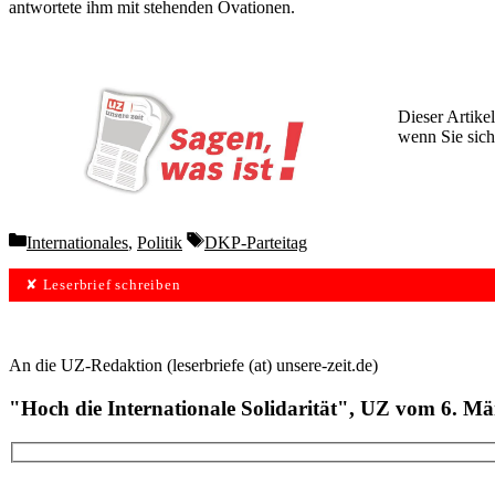
antwortete ihm mit stehenden Ovationen.
Dieser Artikel
wenn Sie sich
Wochen lang 
Categories
Tags
Internationales
,
Politik
DKP-Parteitag
✘ Leserbrief schreiben
An die UZ-Redaktion (leserbriefe (at) unsere-zeit.de)
"Hoch die Internationale Solidarität", UZ vom 6. Mä