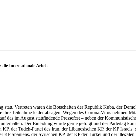
 die Internationale Arbeit
ung statt. Vertreten waren die Botschaften der Republik Kuba, der Dem
te ihre Teilnahme leider absagen. Wegen des Corona-Virus nehmen Mita
k auf das im August stattfindende Pressefest – neben der Kommunistis
unterhalten. Der Einladung wurde gerne gefolgt und der Parteitag konn
 KP, der Tudeh-Partei des Iran, der Libanesischen KP, der KP Israels, 
der KP Spaniens, der Syrischen KP, der KP der Türkei und der illegale