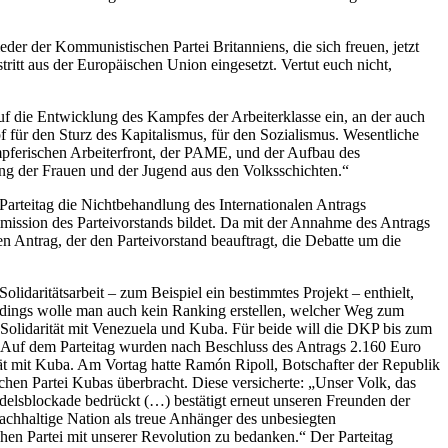
der der Kommunistischen Partei Britanniens, die sich freuen, jetzt
itt aus der Europäischen Union eingesetzt. Vertut euch nicht,
auf die Entwicklung des Kampfes der Arbeiterklasse ein, an der auch
 für den Sturz des Kapitalismus, für den Sozialismus. Wesentliche
pferischen Arbeiterfront, der PAME, und der Aufbau des
gung der Frauen und der Jugend aus den Volksschichten.“
Parteitag die Nichtbehandlung des Internationalen Antrags
ommission des Parteivorstands bildet. Da mit der Annahme des Antrags
n Antrag, der den Parteivorstand beauftragt, die Debatte um die
olidaritätsarbeit – zum Beispiel ein bestimmtes Projekt – enthielt,
erdings wolle man auch kein Ranking erstellen, welcher Weg zum
r Solidarität mit Venezuela und Kuba. Für beide will die DKP bis zum
. Auf dem Parteitag wurden nach Beschluss des Antrags 2.160 Euro
ität mit Kuba. Am Vortag hatte Ramón Ripoll, Botschafter der Republik
hen Partei Kubas überbracht. Diese versicherte: „Unser Volk, das
ndelsblockade bedrückt (…) bestätigt erneut unseren Freunden der
nachhaltige Nation als treue Anhänger des unbesiegten
en Partei mit unserer Revolution zu bedanken.“ Der Parteitag