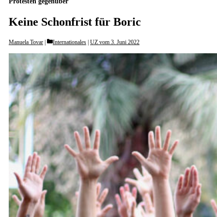
Protesten gegenüber
Keine Schonfrist für Boric
Categories
Manuela Tovar
Internationales
|
UZ vom 3. Juni 2022