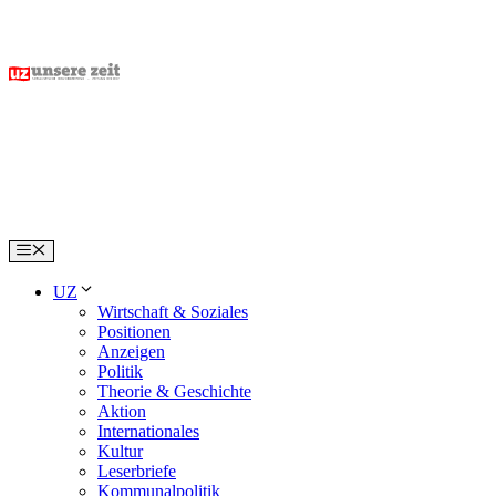
Skip
to
content
Menu
UZ
Wirtschaft & Soziales
Positionen
Anzeigen
Politik
Theorie & Geschichte
Aktion
Internationales
Kultur
Leserbriefe
Kommunalpolitik