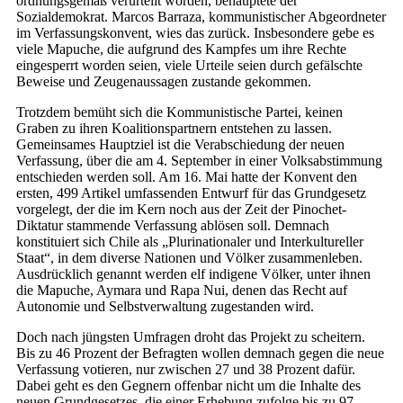
ordnungsgemäß verurteilt worden, behauptete der
Sozialdemokrat. Marcos Barraza, kommunistischer Abgeordneter
im Verfassungskonvent, wies das zurück. Insbesondere gebe es
viele Mapuche, die aufgrund des Kampfes um ihre Rechte
eingesperrt worden seien, viele Urteile seien durch gefälschte
Beweise und Zeugenaussagen zustande gekommen.
Trotzdem bemüht sich die Kommunistische Partei, keinen
Graben zu ihren Koalitionspartnern entstehen zu lassen.
Gemeinsames Hauptziel ist die Verabschiedung der neuen
Verfassung, über die am 4. September in einer Volksabstimmung
entschieden werden soll. Am 16. Mai hatte der Konvent den
ersten, 499 Artikel umfassenden Entwurf für das Grundgesetz
vorgelegt, der die im Kern noch aus der Zeit der Pinochet-
Diktatur stammende Verfassung ablösen soll. Demnach
konstituiert sich Chile als „Plurinationaler und Interkultureller
Staat“, in dem diverse Nationen und Völker zusammenleben.
Ausdrücklich genannt werden elf indigene Völker, unter ihnen
die Mapuche, Aymara und Rapa Nui, denen das Recht auf
Autonomie und Selbstverwaltung zugestanden wird.
Doch nach jüngsten Umfragen droht das Projekt zu scheitern.
Bis zu 46 Prozent der Befragten wollen demnach gegen die neue
Verfassung votieren, nur zwischen 27 und 38 Prozent dafür.
Dabei geht es den Gegnern offenbar nicht um die Inhalte des
neuen Grundgesetzes, die einer Erhebung zufolge bis zu 97