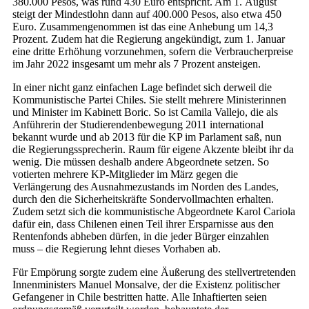
380.000 Pesos, was rund 430 Euro entspricht. Am 1. August
steigt der Mindestlohn dann auf 400.000 Pesos, also etwa 450
Euro. Zusammengenommen ist das eine Anhebung um 14,3
Prozent. Zudem hat die Regierung angekündigt, zum 1. Januar
eine dritte Erhöhung vorzunehmen, sofern die Verbraucherpreise
im Jahr 2022 insgesamt um mehr als 7 Prozent ansteigen.
In einer nicht ganz einfachen Lage befindet sich derweil die
Kommunistische Partei Chiles. Sie stellt mehrere Ministerinnen
und Minister im Kabinett Boric. So ist Camila Vallejo, die als
Anführerin der Studierendenbewegung 2011 international
bekannt wurde und ab 2013 für die KP im Parlament saß, nun
die Regierungssprecherin. Raum für eigene Akzente bleibt ihr da
wenig. Die müssen deshalb andere Abgeordnete setzen. So
votierten mehrere KP-Mitglieder im März gegen die
Verlängerung des Ausnahmezustands im Norden des Landes,
durch den die Sicherheitskräfte Sondervollmachten erhalten.
Zudem setzt sich die kommunistische Abgeordnete Karol Cariola
dafür ein, dass Chilenen einen Teil ihrer Ersparnisse aus den
Rentenfonds abheben dürfen, in die jeder Bürger einzahlen
muss – die Regierung lehnt dieses Vorhaben ab.
Für Empörung sorgte zudem eine Äußerung des stellvertretenden
Innenministers Manuel Monsalve, der die Existenz politischer
Gefangener in Chile bestritten hatte. Alle Inhaftierten seien