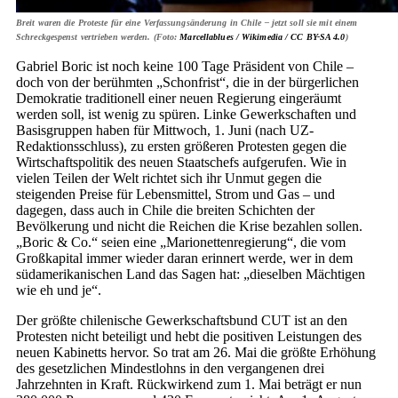
Breit waren die Proteste für eine Verfassungsänderung in Chile – jetzt soll sie mit einem
Schreckgespenst vertrieben werden. (Foto:
Marcellablues / Wikimedia /
CC BY-SA 4.0
)
Gabriel Boric ist noch keine 100 Tage Präsident von Chile –
doch von der berühmten „Schonfrist“, die in der bürgerlichen
Demokratie traditionell einer neuen Regierung eingeräumt
werden soll, ist wenig zu spüren. Linke Gewerkschaften und
Basisgruppen haben für Mittwoch, 1. Juni (nach UZ-
Redaktionsschluss), zu ersten größeren Protesten gegen die
Wirtschaftspolitik des neuen Staatschefs aufgerufen. Wie in
vielen Teilen der Welt richtet sich ihr Unmut gegen die
steigenden Preise für Lebensmittel, Strom und Gas – und
dagegen, dass auch in Chile die breiten Schichten der
Bevölkerung und nicht die Reichen die Krise bezahlen sollen.
„Boric & Co.“ seien eine „Marionettenregierung“, die vom
Großkapital immer wieder daran erinnert werde, wer in dem
südamerikanischen Land das Sagen hat: „dieselben Mächtigen
wie eh und je“.
Der größte chilenische Gewerkschaftsbund CUT ist an den
Protesten nicht beteiligt und hebt die positiven Leistungen des
neuen Kabinetts hervor. So trat am 26. Mai die größte Erhöhung
des gesetzlichen Mindestlohns in den vergangenen drei
Jahrzehnten in Kraft. Rückwirkend zum 1. Mai beträgt er nun