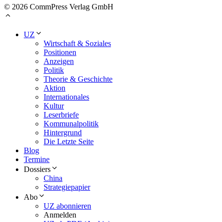
© 2026 CommPress Verlag GmbH
UZ
Wirtschaft & Soziales
Positionen
Anzeigen
Politik
Theorie & Geschichte
Aktion
Internationales
Kultur
Leserbriefe
Kommunalpolitik
Hintergrund
Die Letzte Seite
Blog
Termine
Dossiers
China
Strategiepapier
Abo
UZ abonnieren
Anmelden