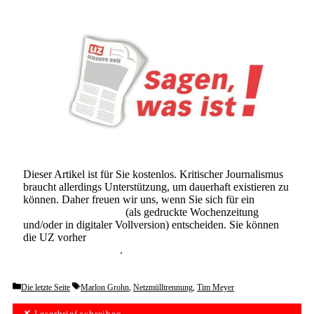
Dieser Artikel ist für Sie kostenlos. Kritischer Journalismus
braucht allerdings Unterstützung, um dauerhaft existieren zu
können. Daher freuen wir uns, wenn Sie sich für ein
Abonnement der UZ
(als gedruckte Wochenzeitung
und/oder in digitaler Vollversion) entscheiden. Sie können
die UZ vorher
6 Wochen lang kostenlos und
unverbindlich testen
.
Categories
Tags
Die letzte Seite
Marlon Grohn
,
Netzmülltrennung
,
Tim Meyer