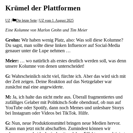
Krümel der Plattformen
Categories
UZ
Die letzte Seite
|
UZ vom 1. August 2025
Eine Kolumne von Marlon Grohn und Tim Meier
Grohn:
Wir haben wenig Platz, also: Was soll diese Kolumne?
Du sagst, man sollte diese linken Influencer auf Social-Media
genauer unter die Lupe nehmen …
Meier:
… wo natürlich als erstes deutlich werden soll, was denn
unsere Kolumne von denen unterscheidet!
G:
Wahrscheinlich nicht viel, fürchte ich. Aber das wird sich mit
der Zeit zeigen. Deine Reaktion auf das Netzgelaber war
zunächst mal eine angewiderte.
M:
Ja, ich halte das nicht mehr aus. Überall fragmentiertes und
zufälliges Gelaber mit Politkitsch-Soße obendrauf, ob nun auf
YouTube oder Spotify, dann noch Memes und unlesbare Storys
bei Instagram oder Videos bei TikTok. Hilfe.
G:
Nun, neue Produktionsmittel bringen neue Medien hervor.
Kann man jetzt nicht abschaffen. Zumindest können wir