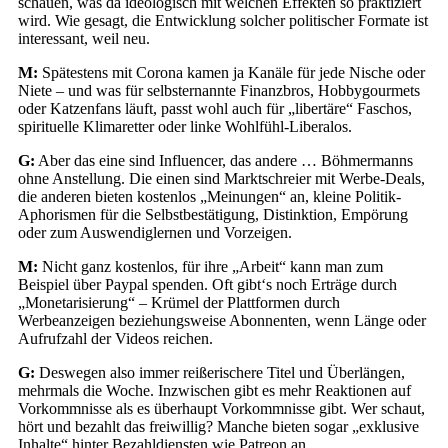
schauen, was da ideologisch mit welchen Effekten so praktiziert
wird. Wie gesagt, die Entwicklung solcher politischer Formate ist
interessant, weil neu.
M:
Spätestens mit Corona kamen ja Kanäle für jede Nische oder
Niete – und was für selbsternannte Finanzbros, Hobbygourmets
oder Katzenfans läuft, passt wohl auch für „libertäre“ Faschos,
spirituelle Klimaretter oder linke Wohlfühl-Liberalos.
G:
Aber das eine sind Influencer, das andere … Böhmermanns
ohne Anstellung. Die einen sind Marktschreier mit Werbe-Deals,
die anderen bieten kostenlos „Meinungen“ an, kleine Politik-
Aphorismen für die Selbstbestätigung, Distinktion, Empörung
oder zum Auswendiglernen und Vorzeigen.
M:
Nicht ganz kostenlos, für ihre „Arbeit“ kann man zum
Beispiel über Paypal spenden. Oft gibt‘s noch Erträge durch
„Monetarisierung“ – Krümel der Plattformen durch
Werbeanzeigen beziehungsweise Abonnenten, wenn Länge oder
Aufrufzahl der Videos reichen.
G:
Deswegen also immer reißerischere Titel und Überlängen,
mehrmals die Woche. Inzwischen gibt es mehr Reaktionen auf
Vorkommnisse als es überhaupt Vorkommnisse gibt. Wer schaut,
hört und bezahlt das freiwillig? Manche bieten sogar „exklusive
Inhalte“ hinter Bezahldiensten wie Patreon an.