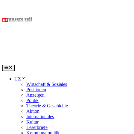
Skip
to
content
Menu
UZ
Wirtschaft & Soziales
Positionen
Anzeigen
Politik
Theorie & Geschichte
Aktion
Internationales
Kultur
Leserbriefe
Kommunalpolitik