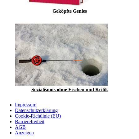
Geköpfte Genies
Sozialismus ohne Fischen und Kritik
Impressum
Datenschutzerklärung
Cookie-Richtlinie (EU)
Barrierefreiheit
AGB
Anzeigen