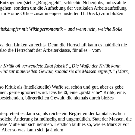
Entzogenen (siehe „Bürgergeld“, schlechte Nebenjobs, unbezahlte
g gehen, sondern um die Aufhebung der vertikalen Arbeitsaufteilung
gen im Home-Office zusammengeschusterten IT-Dreck) zum bloßen
heitskämpfer mit Wikingerromantik – und wenn nein, welche Rolle
nks, den Linken zu rechts. Denn die Herrschaft kann es natürlich nie
also die Herrschaft der Arbeiterklasse, für alles – vom
 Kritik oft verwendete Zitat falsch? „Die Waffe der Kritik kann
wird zur materiellen Gewalt, sobald sie die Massen ergreift.“ (Marx,
so Kritik als (intellektuelle) Waffe sei schön und gut, aber es gebe
nen, gerne ignoriert wird. Das heißt, eine „praktische“ Kritik, eine,
 bestehenden, bürgerlichen Gewalt, die niemals durch bloßes
pretiert es dann so, als reiche ein Begreifen der kapitalistischen
solche Änderung ist mühselig und ungemütlich. Statt der Massen, die
iese Mühe auf sich nehmen. Letztlich läuft es so, wie es Marx zuvor
e. Aber so was kann sich ja ändern.