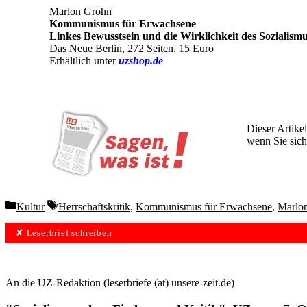
Marlon Grohn
Kommunismus für Erwachsene
Linkes Bewusstsein und die Wirklichkeit des Sozialism
Das Neue Berlin, 272 Seiten, 15 Euro
Erhältlich unter
uzshop.de
Dieser Artikel
wenn Sie sich
Wochen lang 
Categories
Tags
Kultur
Herrschaftskritik
,
Kommunismus für Erwachsene
,
Marlo
✘ Leserbrief schreiben
An die UZ-Redaktion (leserbriefe (at) unsere-zeit.de)