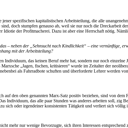
e jener spezifischen kapitalistischen Arbeitsteilung, die alle unangene
te sind, doch stumpfen genauso ab, weil sie nur noch die Dreckarbeit d
Idiotie der Profitmacherei. Dazu ist aber eine Herrschaft nötig. Nämlic
as – neben der „Sehnsucht nach Kindlichkeit“ – eine vernünftige, erw
nhang mit der Arbeitsteilung?
ten Individuum, das keinen Beruf mehr hat, sondern nur noch einzelne
arxsche „Jagen, fischen, kritisieren“ wurde im Zeitalter der neoliberal
muss nebenbei als Fahrradbote schuften und überforderte Lehrer werden
ich auf den oben genannten Marx-Satz positiv beziehen, sind von dem Flex
as Individuum, das alle paar Stunden was anderes arbeiten soll, zig Beru
 zu sich oder irgendeiner konsistenten Tätigkeit und verliert sich völli
, nicht mehr nur wenige Bevorzugte, sich ihren Interessen entsprechen