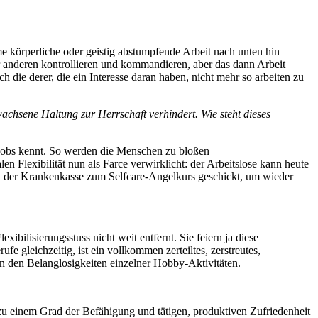
hme körperliche oder geistig abstumpfende Arbeit nach unten hin
er anderen kontrollieren und kommandieren, aber das dann Arbeit
h die derer, die ein Interesse daran haben, nicht mehr so arbeiten zu
achsene Haltung zur Herrschaft verhindert. Wie steht dieses
 Jobs kennt. So werden die Menschen zu bloßen
en Flexibilität nun als Farce verwirklicht: der Arbeitslose kann heute
 von der Krankenkasse zum Selfcare-Angelkurs geschickt, um wieder
ibilisierungsstuss nicht weit entfernt. Sie feiern ja diese
fe gleichzeitig, ist ein vollkommen zerteiltes, zerstreutes,
g in den Belanglosigkeiten einzelner Hobby-Aktivitäten.
d zu einem Grad der Befähigung und tätigen, produktiven Zufriedenheit