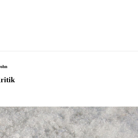
rohn
ritik