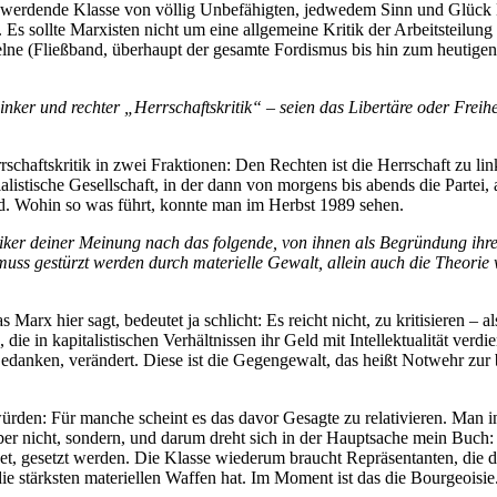
r werdende Klasse von völlig Unbefähigten, jedwedem Sinn und Glück 
 Es sollte Marxisten nicht um eine allgemeine Kritik der Arbeitsteilun
elne (Fließband, überhaupt der gesamte Fordismus bis hin zum heuti
inker und rechter „Herrschaftskritik“ – seien das Libertäre oder Frei
rrschaftskritik in zwei Fraktionen: Den Rechten ist die Herrschaft zu li
ialistische Gesellschaft, in der dann von morgens bis abends die Partei, 
ird. Wohin so was führt, konnte man im Herbst 1989 sehen.
iker deiner Meinung nach das folgende, von ihnen als Begründung ihrer
t muss gestürzt werden durch materielle Gewalt, allein auch die Theorie 
Marx hier sagt, bedeutet ja schlicht: Es reicht nicht, zu kritisieren – al
ie in kapitalistischen Verhältnissen ihr Geld mit Intellektualität verdie
 Gedanken, verändert. Diese ist die Gegengewalt, das heißt Notwehr zur
den: Für manche scheint es das davor Gesagte zu relativieren. Man inter
er nicht, sondern, und darum dreht sich in der Hauptsache mein Buch: 
et, gesetzt werden. Die Klasse wiederum braucht Repräsentanten, die d
 die stärksten materiellen Waffen hat. Im Moment ist das die Bourgeoisi