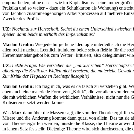
emporarbeiten, ohne dass – wie im Kapitalismus – eine immer größe
Praktika und so weiter – dazu ein Schuhkarton als Wohnung) entsteht.
von fachlich zusammengehörigen Arbeitsprozessen auf mehrere Einz
Zwecke des Profits.
UZ:
Nochmal zur Herrschaft: Siehst du einen Unterschied zwischen l
spielen dann beide innerhalb des Imperialismus?
Marlon Grohn:
Wie jede bürgerliche Ideologie unterteilt sich die He
allen recht machen. Letztlich trainieren beide schon fleißig für die soz
Herrenmantelangebot bis zum Wetter –kritisiert, also delegitimiert w
UZ:
Letzte Frage: Wie verstehen die „marxistischen“ Herrschaftskrit
allerdings die Kritik der Waffen nicht ersetzen, die materielle Gewal
Zur Kritik der Hegelschen Rechtsphilosophie)
Marlon Grohn:
Ich frag mich, was es da falsch zu verstehen gibt. Was 
eben auch eine materielle Form von „Kritik“, die vor allem von denen, d
die mit wirklichen Waffen die wirklichen Verhältnisse, nicht nur die
Kritisieren ersetzt werden könne.
Was Marx dann über die Massen sagt, die von der Theorie ergriffen wür
Misere und die Änderung komme dann quasi von allein. Das tut sie ab
von Theorie ergriffen werden, müsste die Klasse, die Theorie anwend
in jenem Satz feststellt: Diejenige Theorie wird sich durchsetzen, die