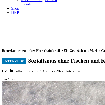
Spenden
Shop
DKP
Bemerkungen zu linker Herrschaftskritik • Ein Gespräch mit Marlon G
Sozialismus ohne Fischen und K
Categories
UZ
Kultur
|
UZ vom 7. Oktober 2022
|
Interview
Tim Meier