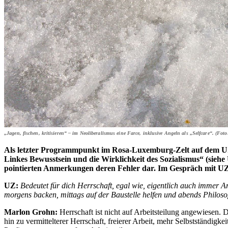
„Jagen, fischen, kritisieren“ – im Neoliberalismus eine Farce, inklusive Angeln als „Selfcare“. (Foto
Als letzter Programmpunkt im Rosa-Luxemburg-Zelt auf dem UZ
Linkes Bewusstsein und die Wirklichkeit des Sozialismus“ (siehe 
pointierten Anmerkungen deren Fehler dar. Im Gespräch mit UZ f
UZ:
Bedeutet für dich Herrschaft, egal wie, eigentlich auch immer 
morgens backen, mittags auf der Baustelle helfen und abends Philoso
Marlon Grohn:
Herrschaft ist nicht auf Arbeitsteilung angewiesen. 
hin zu vermittelterer Herrschaft, freierer Arbeit, mehr Selbstständigk