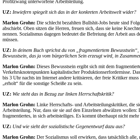
Profitzwang unterworfene Arbeitsteilung.
UZ:
Inwiefern spiegelt sich das in der konkreten Arbeitswelt wider?
Marlon Grohn:
Die schlecht bezahlten Bullshit-Jobs heute sind Folg
abschiebt. Oben sitzen die Herren, freuen sich, dass sie keine Knech
nennen. Sozialismus dagegen bedeutet die Befreiung der Arbeit aus der 
müssen.
UZ:
In deinem Buch sprichst du von „fragmentiertem Bewusstsein“, d
Bewusstsein, das ja vom bürgerlichen Sein erzeugt wird, in Zusamme
Marlon Grohn:
Dieses Bewusstsein ergibt sich mit dem fragmentier
Verkehrsknotenpunkten kapitalistischer Produktionserfordernisse. Das M
bis 3 Uhr nachts im Internet andere kritisieren, der freie Kritiker 
„erholt“ für die sonstige Scheiße zu sein.
UZ:
Wie steht das in Bezug zur linken Herrschaftskritik?
Marlon Grohn:
Linke Herrschafts- und Arbeitsteilungskritiker, die s
Arbeitsteilung. Nur, dass sie sie auf den Einzelnen abwälzen wollen: D
fragmentiertes, in sich arbeitsteiliges. Es kommt überhaupt nicht mehr
UZ:
Und wie sieht der sozialistische Gegenentwurf dazu aus?
Marlon Grohn:
Der Sozialismus soll erwirken, dass tatsächlich alle