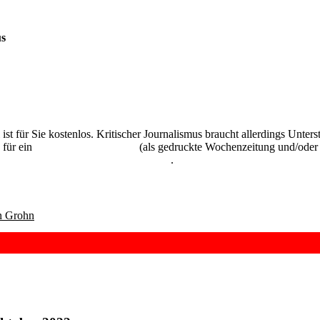
us
 ist für Sie kostenlos. Kritischer Journalismus braucht allerdings Unte
 für ein
Abonnement der UZ
(als gedruckte Wochenzeitung und/oder i
kostenlos und unverbindlich testen
.
n Grohn