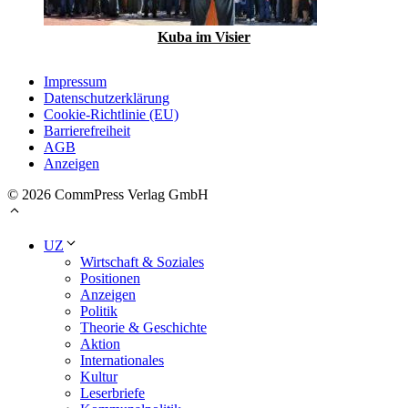
Kuba im Visier
Impressum
Datenschutzerklärung
Cookie-Richtlinie (EU)
Barrierefreiheit
AGB
Anzeigen
© 2026 CommPress Verlag GmbH
UZ
Wirtschaft & Soziales
Positionen
Anzeigen
Politik
Theorie & Geschichte
Aktion
Internationales
Kultur
Leserbriefe