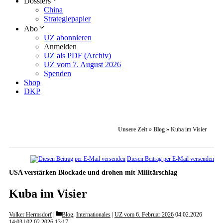
Dossiers
China
Strategiepapier
Abo
UZ abonnieren
Anmelden
UZ als PDF (Archiv)
UZ vom 7. August 2026
Spenden
Shop
DKP
Unsere Zeit
»
Blog
»
Kuba im Visier
Diesen Beitrag per E-Mail versenden
USA verstärken Blockade und drohen mit Militärschlag
Kuba im Visier
Categories
Volker Hermsdorf
Blog
,
Internationales
|
UZ vom 6. Februar 2026
04.02.2026
14:03
02.02.2026 13:17