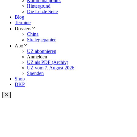
Kommunalpolitik
Hintergrund
Die Letzte Seite
Blog
Termine
Dossiers
China
Strategiepapier
Abo
UZ abonnieren
Anmelden
UZ als PDF (Archiv)
UZ vom 7. August 2026
Spenden
Shop
DKP
Schließen