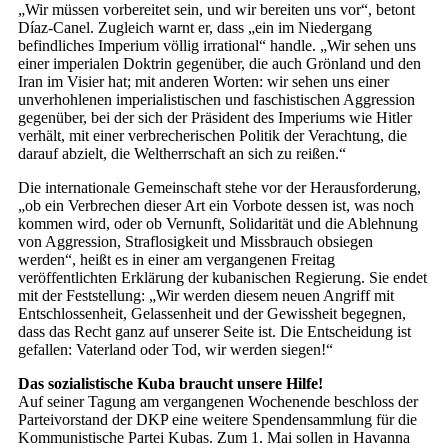
„Wir müssen vorbereitet sein, und wir bereiten uns vor“, betont
Díaz-Canel. Zugleich warnt er, dass „ein im Niedergang
befindliches Imperium völlig irrational“ handle. „Wir sehen uns
einer imperialen Doktrin gegenüber, die auch Grönland und den
Iran im Visier hat; mit anderen Worten: wir sehen uns einer
unverhohlenen imperialistischen und faschistischen Aggression
gegenüber, bei der sich der Präsident des Imperiums wie Hitler
verhält, mit einer verbrecherischen Politik der Verachtung, die
darauf abzielt, die Weltherrschaft an sich zu reißen.“
Die internationale Gemeinschaft stehe vor der Herausforderung,
„ob ein Verbrechen dieser Art ein Vorbote dessen ist, was noch
kommen wird, oder ob Vernunft, Solidarität und die Ablehnung
von Aggression, Straflosigkeit und Missbrauch obsiegen
werden“, heißt es in einer am vergangenen Freitag
veröffentlichten Erklärung der kubanischen Regierung. Sie endet
mit der Feststellung: „Wir werden diesem neuen Angriff mit
Entschlossenheit, Gelassenheit und der Gewissheit begegnen,
dass das Recht ganz auf unserer Seite ist. Die Entscheidung ist
gefallen: Vaterland oder Tod, wir werden siegen!“
Das sozialistische Kuba braucht unsere Hilfe!
Auf seiner Tagung am vergangenen Wochenende beschloss der
Parteivorstand der DKP eine weitere Spendensammlung für die
Kommunistische Partei Kubas. Zum 1. Mai sollen in Havanna