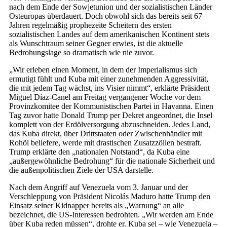
nach dem Ende der Sowjetunion und der sozialistischen Länder
Osteuropas überdauert. Doch obwohl sich das bereits seit 67
Jahren regelmäßig prophezeite Scheitern des ersten
sozialistischen Landes auf dem amerikanischen Kontinent stets
als Wunschtraum seiner Gegner erwies, ist die aktuelle
Bedrohungslage so dramatisch wie nie zuvor.
„Wir erleben einen Moment, in dem der Imperialismus sich
ermutigt fühlt und Kuba mit einer zunehmenden Aggressivität,
die mit jedem Tag wächst, ins Visier nimmt“, erklärte Präsident
Miguel Díaz-Canel am Freitag vergangener Woche vor dem
Provinzkomitee der Kommunistischen Partei in Havanna. Einen
Tag zuvor hatte Donald Trump per Dekret angeordnet, die Insel
komplett von der Erdölversorgung abzuschneiden. Jedes Land,
das Kuba direkt, über Drittstaaten oder Zwischenhändler mit
Rohöl beliefere, werde mit drastischen Zusatzzöllen bestraft.
Trump erklärte den „nationalen Notstand“, da Kuba eine
„außergewöhnliche Bedrohung“ für die nationale Sicherheit und
die außenpolitischen Ziele der USA darstelle.
Nach dem Angriff auf Venezuela vom 3. Januar und der
Verschleppung von Präsident Nicolás Maduro hatte Trump den
Einsatz seiner Kidnapper bereits als „Warnung“ an alle
bezeichnet, die US-Interessen bedrohten. „Wir werden am Ende
über Kuba reden müssen“, drohte er. Kuba sei – wie Venezuela –