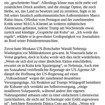
ein „gescheiterter Staat“. Allerdings könne man nicht mehr viel
zusätzlichen Druck ausüben, und die einzige Option, die noch
bleibe, sei, das Land zu besetzen und zu zerstören, fügte er im
Stil seines fanatisch antikommunistischen Außenministers Marco
Rubio hinzu. Offenbar vom Pentagon und der zunehmenden
Kritik seiner MAGA-Klientel an weiteren militärischen
Abenteuern gebremst, ruderte Trump am Wochenende etwas
zurück und kündigte „Gespräche mit Kuba“ an. „Ich werde das
regeln“, erklärte er in gewohnter Großspurigkeit vor Journalisten
an Bord seiner Präsidentenmaschine.
Zuvor hatte Moskaus UN-Botschafter Wassili Nebensja
Washington vor Militäraktionen gewarnt. In Venezuela habe es
Verrat gegeben, doch in Kuba werde sich dies nicht wiederholen.
„Wenn sie sich dort zu einer ähnlichen Aktion entschließen,
erwartet sie in Kuba kein Spaziergang“, so Nebensja. Auch eine
am Sonnabend veröffentlichte Reportage der US-Agentur AP
dämpft die Hoffnung der US-Regierung auf einen
„Volksaufstand“ wegen der zunehmend desaströsen
Versorgungslage. Als Reaktion auf Trumps Würgegriff bemühten
die Kubaner sich verstärkt um Selbstversorgung, „einige
installieren Solarpaneele, während andere ihre eigenen
Nahrungsmittel anbauen oder zu einer einfacheren Lebensweise
zurückkehren, die nicht auf Technologie oder Erdöl angewiesen
ist“, berichtete Reporterin Dánica Coto aus Kuba. „Wenn wir