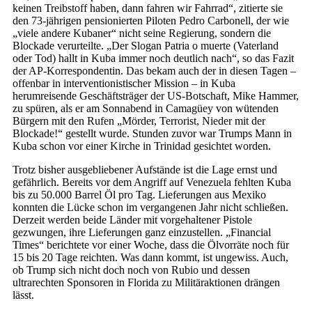
keinen Treibstoff haben, dann fahren wir Fahrrad“, zitierte sie
den 73-jährigen pensionierten Piloten Pedro Carbonell, der wie
„viele andere Kubaner“ nicht seine Regierung, sondern die
Blockade verurteilte. „Der Slogan Patria o muerte (Vaterland
oder Tod) hallt in Kuba immer noch deutlich nach“, so das Fazit
der AP-Korrespondentin. Das bekam auch der in diesen Tagen –
offenbar in interventionistischer Mission – in Kuba
herumreisende Geschäftsträger der US-Botschaft, Mike Hammer,
zu spüren, als er am Sonnabend in Camagüey von wütenden
Bürgern mit den Rufen „Mörder, Terrorist, Nieder mit der
Blockade!“ gestellt wurde. Stunden zuvor war Trumps Mann in
Kuba schon vor einer Kirche in Trinidad gesichtet worden.
Trotz bisher ausgebliebener Aufstände ist die Lage ernst und
gefährlich. Bereits vor dem Angriff auf Venezuela fehlten Kuba
bis zu 50.000 Barrel Öl pro Tag. Lieferungen aus Mexiko
konnten die Lücke schon im vergangenen Jahr nicht schließen.
Derzeit werden beide Länder mit vorgehaltener Pistole
gezwungen, ihre Lieferungen ganz einzustellen. „Financial
Times“ berichtete vor einer Woche, dass die Ölvorräte noch für
15 bis 20 Tage reichten. Was dann kommt, ist ungewiss. Auch,
ob Trump sich nicht doch noch von Rubio und dessen
ultrarechten Sponsoren in Florida zu Militäraktionen drängen
lässt.