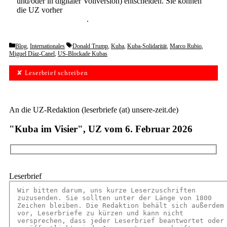
und/oder in digitaler Vollversion) entscheiden. Sie können
die UZ vorher
6 Wochen lang kostenlos und
unverbindlich testen
.
Categories
Tags
Blog
,
Internationales
Donald Trump
,
Kuba
,
Kuba-Solidarität
,
Marco Rubio
,
Miguel Díaz-Canel
,
US-Blockade Kubas
✘ Leserbrief schreiben
An die UZ-Redaktion (leserbriefe (at) unsere-zeit.de)
"Kuba im Visier", UZ vom 6. Februar 2026
Leserbrief