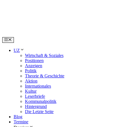
Skip
to
content
Menu
UZ
Wirtschaft & Soziales
Positionen
Anzeigen
Politik
Theorie & Geschichte
Aktion
Internationales
Kultur
Leserbriefe
Kommunalpolitik
Hintergrund
Die Letzte Seite
Blog
Termine