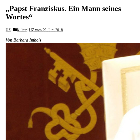
„Papst Franziskus. Ein Mann seines
Wortes“
Categories
UZ
Kultur
|
UZ vom 29. Juni 2018
Von Barbara Imholz