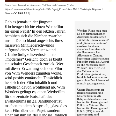
Franziskus kommt aus barocken Vatikan nicht heraus (Foto:
https://commons.wikimedia.org/wiki/File:Papst_Franziskus.JPG / Christoph Wagener /
Lizenz:
CC BY-SA 3.0
)
Gab es jemals in der jüngsten
Kirchengeschichte einen Werbefilm
für einen Papst? In den letzten Jahren
Wenders-Filme mag man
als den film­ästhetischen
bemühen sich die Kirchen zwar bei
Ausdruck des deutschen
uns in Deutschland angesichts ihres
„Wohlfühl-Chauvinismus“
und „Gutmenschentums“
massiven Mitgliederschwunds
ansehen. In einem
aufgrund eines Vertrauens- und
aktuellen Interview mit
der Hannoverschen
Glaubwürdigkeitsverlusts um ein
Allgemeinen Zeitung
„modernes“ Gesicht, doch es bleibt
bezeichnet Wenders seinen
Papstfilm auch als „Aufruf
ein schaler Geschmack zurück. Wer
an alle Menschen guten
mit dieser Erwartung sich den Film
Willens“. Wie viel Geld
der Vatikan in die
von Wim Wenders zumuten wollte,
Produktion gesteckt hat,
wird positiv enttäuscht. Tatsächlich
ist nicht bekannt, aber so
ganz ohne Zuschüsse wird
hebt sich der Film inhaltlich und
es nicht gegangen sein.
ästhetisch davon wohltuend ab. Wim
Unsere Rezensentin ist
Wenders gelingt es, einen Werbefilm
Religionslehrerin und
Mitarbeiterin im AK
für die zentrale Botschaft des
ReligionslehrerInnen am
Evangeliums im 21. Jahrhundert zu
Institut für Theologie und
Politik in Münster. Das
machen mit dem Anspruch, „dass dies
Institut für Theologie und
kein Film über den Papst, sondern
Politik (ITP) ist ein als
gemeinnützig und
einer mit ihm ist, der Kinosaal folglich