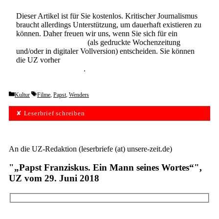
Dieser Artikel ist für Sie kostenlos. Kritischer Journalismus
braucht allerdings Unterstützung, um dauerhaft existieren zu
können. Daher freuen wir uns, wenn Sie sich für ein
Abonnement der UZ
(als gedruckte Wochenzeitung
und/oder in digitaler Vollversion) entscheiden. Sie können
die UZ vorher
6 Wochen lang kostenlos und
unverbindlich testen
.
Categories
Tags
Kultur
Filme
,
Papst
,
Wenders
✘ Leserbrief schreiben
An die UZ-Redaktion (leserbriefe (at) unsere-zeit.de)
"„Papst Franziskus. Ein Mann seines Wortes“",
UZ vom 29. Juni 2018