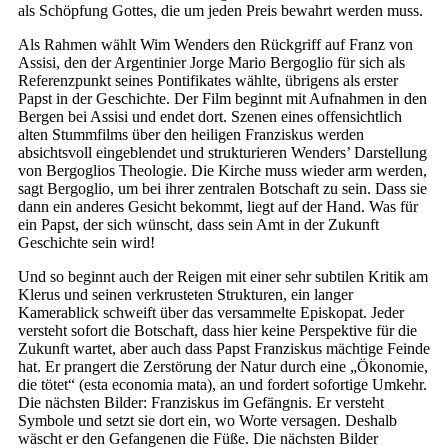
als Schöpfung Gottes, die um jeden Preis bewahrt werden muss.
Als Rahmen wählt Wim Wenders den Rückgriff auf Franz von
Assisi, den der Argentinier Jorge Mario Bergoglio für sich als
Referenzpunkt seines Pontifikates wählte, übrigens als erster
Papst in der Geschichte. Der Film beginnt mit Aufnahmen in den
Bergen bei Assisi und endet dort. Szenen eines offensichtlich
alten Stummfilms über den heiligen Franziskus werden
absichtsvoll eingeblendet und strukturieren Wenders’ Darstellung
von Bergoglios Theologie. Die Kirche muss wieder arm werden,
sagt Bergoglio, um bei ihrer zen­tralen Botschaft zu sein. Dass sie
dann ein anderes Gesicht bekommt, liegt auf der Hand. Was für
ein Papst, der sich wünscht, dass sein Amt in der Zukunft
Geschichte sein wird!
Und so beginnt auch der Reigen mit einer sehr subtilen Kritik am
Klerus und seinen verkrusteten Strukturen, ein langer
Kamerablick schweift über das versammelte Episkopat. Jeder
versteht sofort die Botschaft, dass hier keine Perspektive für die
Zukunft wartet, aber auch dass Papst Franziskus mächtige Feinde
hat. Er prangert die Zerstörung der Natur durch eine „Ökonomie,
die tötet“ (esta economia mata), an und fordert sofortige Umkehr.
Die nächsten Bilder: Franziskus im Gefängnis. Er versteht
Symbole und setzt sie dort ein, wo Worte versagen. Deshalb
wäscht er den Gefangenen die Füße. Die nächsten Bilder