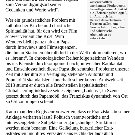
wissenschaftlich
zum Verkündigungsort seiner
anerkannter Förderverein.
Grundlage seiner Arbeit ist
Gedanken und Worte wird“.
die „Befreiungstheologie“,
ihr Anspruch ist,
Wer ein grundsätzliches Problem mit
Herrschaftsverhältnisse in
Frage zu stellen, um
katholischer Kirche und christlicher
Gesellschaft zu begreifen
Spiritualität hat, für den wird der Film
und solidarische
Alternativen zu
schwer verdauliche Kost. Wim
entwickeln.
Wenders bleibt ganz nah am Papst
durch Interviews und Filmsequenzen,
die ihn an Stationen überall dort in der Welt dokumentieren, wo
es „brennt“. In chronologischer Reihenfolge zeichnet Wenders
bis ins Kleinste durchkomponiert nach, in welcher Radikalität
und Entschlossenheit dieser Papst die zentralen Probleme unserer
Zeit mit aller ihm zur Verfügung stehenden Autorität und
Popularität skandalisiert. Innerhalb seiner kurzen Amtszeit seit
2013 stürmt er durch alle Bruchstellen kapitalistischer
Globalisierung inklusive seines eigenen „Ladens“, in Szene
gesetzt durch das Papamobil, das Franziskus dynamisch von Ort
zu Ort zu bringen scheint.
Kann man dem Regisseur vorwerfen, dass er Franziskus in seiner
Anklage verharren lässt? Politisch verantwortliche und
interessengeleitete Subjekte oder gar „sündige“ Strukturen
werden nicht benannt. Eine Geißelung bürgerlicher Exit-
Sstrategien und ihres Versagens angesichts der tagtäglich