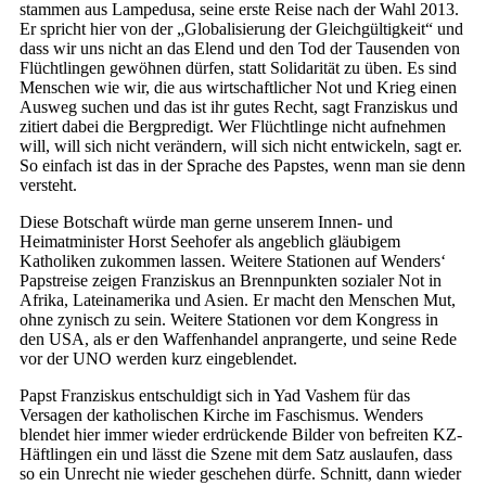
stammen aus Lampedusa, seine erste Reise nach der Wahl 2013.
Er spricht hier von der „Globalisierung der Gleichgültigkeit“ und
dass wir uns nicht an das Elend und den Tod der Tausenden von
Flüchtlingen gewöhnen dürfen, statt Solidarität zu üben. Es sind
Menschen wie wir, die aus wirtschaftlicher Not und Krieg einen
Ausweg suchen und das ist ihr gutes Recht, sagt Franziskus und
zitiert dabei die Bergpredigt. Wer Flüchtlinge nicht aufnehmen
will, will sich nicht verändern, will sich nicht entwickeln, sagt er.
So einfach ist das in der Sprache des Papstes, wenn man sie denn
versteht.
Diese Botschaft würde man gerne unserem Innen- und
Heimatminister Horst Seehofer als angeblich gläubigem
Katholiken zukommen lassen. Weitere Stationen auf Wenders‘
Papstreise zeigen Franziskus an Brennpunkten sozialer Not in
Afrika, Lateinamerika und Asien. Er macht den Menschen Mut,
ohne zynisch zu sein. Weitere Stationen vor dem Kongress in
den USA, als er den Waffenhandel anprangerte, und seine Rede
vor der UNO werden kurz eingeblendet.
Papst Franziskus entschuldigt sich in Yad Vashem für das
Versagen der katholischen Kirche im Faschismus. Wenders
blendet hier immer wieder erdrückende Bilder von befreiten KZ-
Häftlingen ein und lässt die Szene mit dem Satz auslaufen, dass
so ein Unrecht nie wieder geschehen dürfe. Schnitt, dann wieder