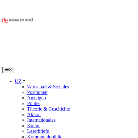
Skip
to
content
Menu
UZ
Wirtschaft & Soziales
Positionen
Anzeigen
Politik
Theorie & Geschichte
Aktion
Internationales
Kultur
Leserbriefe
Kommunalpolitik