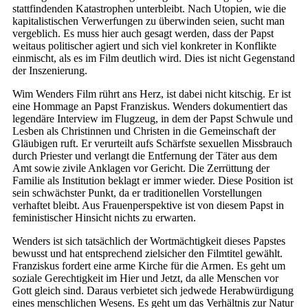
stattfindenden Katastrophen unterbleibt. Nach Utopien, wie die
kapitalistischen Verwerfungen zu überwinden seien, sucht man
vergeblich. Es muss hier auch gesagt werden, dass der Papst
weitaus politischer agiert und sich viel konkreter in Konflikte
einmischt, als es im Film deutlich wird. Dies ist nicht Gegenstand
der Inszenierung.
Wim Wenders Film rührt ans Herz, ist dabei nicht kitschig. Er ist
eine Hommage an Papst Franziskus. Wenders dokumentiert das
legendäre Interview im Flugzeug, in dem der Papst Schwule und
Lesben als Christinnen und Christen in die Gemeinschaft der
Gläubigen ruft. Er verurteilt aufs Schärfste sexuellen Missbrauch
durch Priester und verlangt die Entfernung der Täter aus dem
Amt sowie zivile Anklagen vor Gericht. Die Zerrüttung der
Familie als Institution beklagt er immer wieder. Diese Position ist
sein schwächster Punkt, da er traditionellen Vorstellungen
verhaftet bleibt. Aus Frauenperspektive ist von diesem Papst in
feministischer Hinsicht nichts zu erwarten.
Wenders ist sich tatsächlich der Wortmächtigkeit dieses Papstes
bewusst und hat entsprechend zielsicher den Filmtitel gewählt.
Franziskus fordert eine arme Kirche für die Armen. Es geht um
soziale Gerechtigkeit im Hier und Jetzt, da alle Menschen vor
Gott gleich sind. Daraus verbietet sich jedwede Herabwürdigung
eines menschlichen Wesens. Es geht um das Verhältnis zur Natur