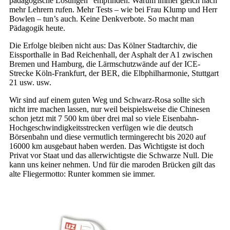
pädagogische Lösungen“ empfinden. Warum immer gleich nach
mehr Lehrern rufen. Mehr Tests – wie bei Frau Klump und Herr
Bowlen – tun’s auch. Keine Denkverbote. So macht man
Pädagogik heute.
Die Erfolge bleiben nicht aus: Das Kölner Stadtarchiv, die
Eissporthalle in Bad Reichenhall, der Asphalt der A1 zwischen
Bremen und Hamburg, die Lärmschutzwände auf der ICE-
Strecke Köln-Frankfurt, der BER, die Elbphilharmonie, Stuttgart
21 usw. usw.
Wir sind auf einem guten Weg und Schwarz-Rosa sollte sich
nicht irre machen lassen, nur weil beispielsweise die Chinesen
schon jetzt mit 7 500 km über drei mal so viele Eisenbahn-
Hochgeschwindigkeitsstrecken verfügen wie die deutsch
Börsenbahn und diese vermutlich termingerecht bis 2020 auf
16000 km ausgebaut haben werden. Das Wichtigste ist doch
Privat vor Staat und das allerwichtigste die Schwarze Null. Die
kann uns keiner nehmen. Und für die maroden Brücken gilt das
alte Fliegermotto: Runter kommen sie immer.