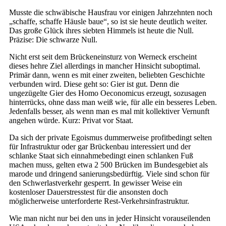
Musste die schwäbische Hausfrau vor einigen Jahrzehnten noch
„schaffe, schaffe Häusle baue“, so ist sie heute deutlich weiter.
Das große Glück ihres siebten Himmels ist heute die Null.
Präzise: Die schwarze Null.
Nicht erst seit dem Brückeneinsturz von Werneck erscheint
dieses hehre Ziel allerdings in mancher Hinsicht suboptimal.
Primär dann, wenn es mit einer zweiten, beliebten Geschichte
verbunden wird. Diese geht so: Gier ist gut. Denn die
ungezügelte Gier des Homo Oeconomicus erzeugt, sozusagen
hinterrücks, ohne dass man weiß wie, für alle ein besseres Leben.
Jedenfalls besser, als wenn man es mal mit kollektiver Vernunft
angehen würde. Kurz: Privat vor Staat.
Da sich der private Egoismus dummerweise profitbedingt selten
für Infrastruktur oder gar Brückenbau interessiert und der
schlanke Staat sich einnahmebedingt einen schlanken Fuß
machen muss, gelten etwa 2 500 Brücken im Bundesgebiet als
marode und dringend sanierungsbedürftig. Viele sind schon für
den Schwerlastverkehr gesperrt. In gewisser Weise ein
kostenloser Dauerstresstest für die ansonsten doch
möglicherweise unterforderte Rest-Verkehrsinfrastruktur.
Wie man nicht nur bei den uns in jeder Hinsicht vorauseilenden