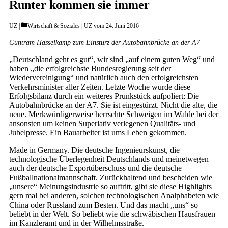
Runter kommen sie immer
Categories
UZ
Wirtschaft & Soziales
|
UZ vom 24. Juni 2016
Guntram Hasselkamp zum Einsturz der Autobahnbrücke an der A7
„Deutschland geht es gut“, wir sind „auf einem guten Weg“ und
haben „die erfolgreichste Bundesregierung seit der
Wiedervereinigung“ und natürlich auch den erfolgreichsten
Verkehrsminister aller Zeiten. Letzte Woche wurde diese
Erfolgsbilanz durch ein weiteres Prunkstück aufpoliert: Die
Autobahnbrücke an der A7. Sie ist eingestürzt. Nicht die alte, die
neue. Merkwürdigerweise herrschte Schweigen im Walde bei der
ansonsten um keinen Superlativ verlegenen Qualitäts- und
Jubelpresse. Ein Bauarbeiter ist ums Leben gekommen.
Made in Germany. Die deutsche Ingenieurskunst, die
technologische Überlegenheit Deutschlands und meinetwegen
auch der deutsche Exportüberschuss und die deutsche
Fußballnationalmannschaft. Zurückhaltend und bescheiden wie
„unsere“ Meinungsindustrie so auftritt, gibt sie diese Highlights
gern mal bei anderen, solchen technologischen Analphabeten wie
China oder Russland zum Besten. Und das macht „uns“ so
beliebt in der Welt. So beliebt wie die schwäbischen Hausfrauen
im Kanzleramt und in der Wilhelmsstraße.