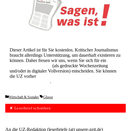
Dieser Artikel ist für Sie kostenlos. Kritischer Journalismus
braucht allerdings Unterstützung, um dauerhaft existieren zu
können. Daher freuen wir uns, wenn Sie sich für ein
Abonnement der UZ
(als gedruckte Wochenzeitung
und/oder in digitaler Vollversion) entscheiden. Sie können
die UZ vorher
6 Wochen lang kostenlos und
unverbindlich testen
.
Categories
Tags
Wirtschaft & Soziales
Glosse
✘ Leserbrief schreiben
An die UZ-Redaktion (leserbriefe (at) unsere-zeit.de)