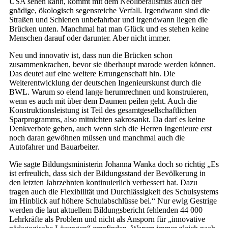
USA sehen kann, kommt mit dem Neoliberalismus auch der
gnädige, ökologisch segensreiche Verfall. Irgendwann sind die
Straßen und Schienen unbefahrbar und irgendwann liegen die
Brücken unten. Manchmal hat man Glück und es stehen keine
Menschen darauf oder darunter. Aber nicht immer.
Neu und innovativ ist, dass nun die Brücken schon
zusammenkrachen, bevor sie überhaupt marode werden können.
Das deutet auf eine weitere Errungenschaft hin. Die
Weiterentwicklung der deutschen Ingenieurskunst durch die
BWL. Warum so elend lange herumrechnen und konstruieren,
wenn es auch mit über dem Daumen peilen geht. Auch die
Konstruktionsleistung ist Teil des gesamtgesellschaftlichen
Sparprogramms, also mitnichten sakrosankt. Da darf es keine
Denkverbote geben, auch wenn sich die Herren Ingenieure erst
noch daran gewöhnen müssen und manchmal auch die
Autofahrer und Bauarbeiter.
Wie sagte Bildungsministerin Johanna Wanka doch so richtig „Es
ist erfreulich, dass sich der Bildungsstand der Bevölkerung in
den letzten Jahrzehnten kontinuierlich verbessert hat. Dazu
tragen auch die Flexibilität und Durchlässigkeit des Schulsystems
im Hinblick auf höhere Schulabschlüsse bei.“ Nur ewig Gestrige
werden die laut aktuellem Bildungsbericht fehlenden 44 000
Lehrkräfte als Problem und nicht als Ansporn für „innovative