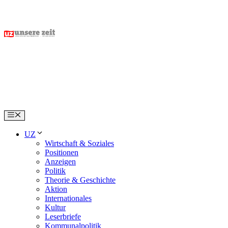
Skip
to
content
Menu
UZ
Wirtschaft & Soziales
Positionen
Anzeigen
Politik
Theorie & Geschichte
Aktion
Internationales
Kultur
Leserbriefe
Kommunalpolitik