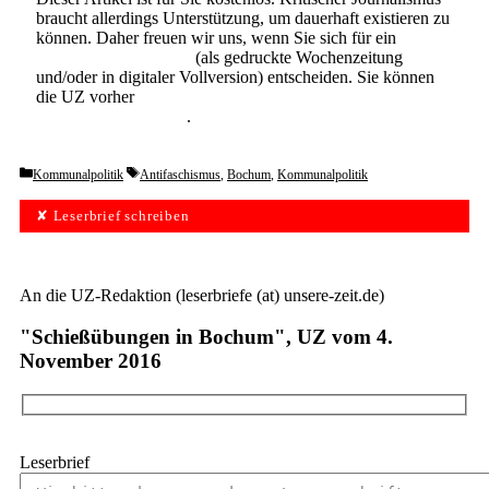
braucht allerdings Unterstützung, um dauerhaft existieren zu
können. Daher freuen wir uns, wenn Sie sich für ein
Abonnement der UZ
(als gedruckte Wochenzeitung
und/oder in digitaler Vollversion) entscheiden. Sie können
die UZ vorher
6 Wochen lang kostenlos und
unverbindlich testen
.
Categories
Tags
Kommunalpolitik
Antifaschismus
,
Bochum
,
Kommunalpolitik
✘ Leserbrief schreiben
An die UZ-Redaktion (leserbriefe (at) unsere-zeit.de)
"Schießübungen in Bochum", UZ vom 4.
November 2016
Leserbrief