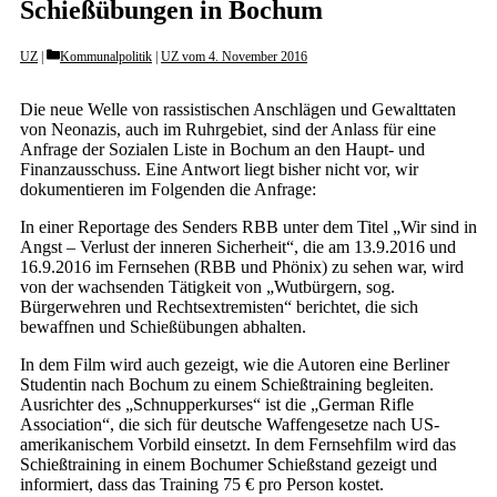
Schießübungen in Bochum
Categories
UZ
Kommunalpolitik
|
UZ vom 4. November 2016
Die neue Welle von rassistischen Anschlägen und Gewalttaten
von Neonazis, auch im Ruhrgebiet, sind der Anlass für eine
Anfrage der Sozialen Liste in Bochum an den Haupt- und
Finanzausschuss. Eine Antwort liegt bisher nicht vor, wir
dokumentieren im Folgenden die Anfrage:
In einer Reportage des Senders RBB unter dem Titel „Wir sind in
Angst – Verlust der inneren Sicherheit“, die am 13.9.2016 und
16.9.2016 im Fernsehen (RBB und Phönix) zu sehen war, wird
von der wachsenden Tätigkeit von „Wutbürgern, sog.
Bürgerwehren und Rechtsextremisten“ berichtet, die sich
bewaffnen und Schießübungen abhalten.
In dem Film wird auch gezeigt, wie die Autoren eine Berliner
Studentin nach Bochum zu einem Schießtraining begleiten.
Ausrichter des „Schnupperkurses“ ist die „German Rifle
Association“, die sich für deutsche Waffengesetze nach US-
amerikanischem Vorbild einsetzt. In dem Fernsehfilm wird das
Schießtraining in einem Bochumer Schießstand gezeigt und
informiert, dass das Training 75 € pro Person kostet.