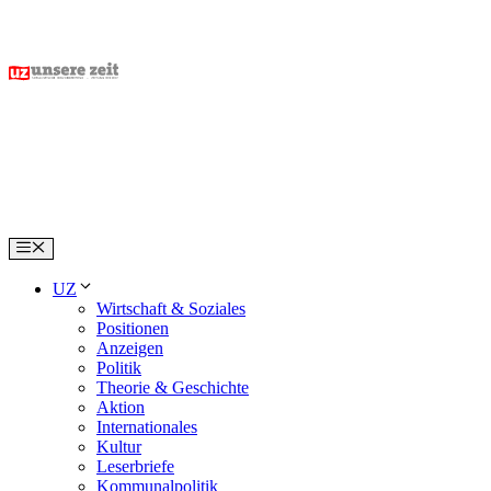
Skip
to
content
Menu
UZ
Wirtschaft & Soziales
Positionen
Anzeigen
Politik
Theorie & Geschichte
Aktion
Internationales
Kultur
Leserbriefe
Kommunalpolitik