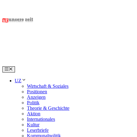
Skip
to
content
Menu
UZ
Wirtschaft & Soziales
Positionen
Anzeigen
Politik
Theorie & Geschichte
Aktion
Internationales
Kultur
Leserbriefe
Kommunalpolitik