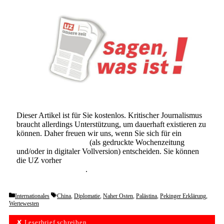
Dieser Artikel ist für Sie kostenlos. Kritischer Journalismus
braucht allerdings Unterstützung, um dauerhaft existieren zu
können. Daher freuen wir uns, wenn Sie sich für ein
Abonnement der UZ
(als gedruckte Wochenzeitung
und/oder in digitaler Vollversion) entscheiden. Sie können
die UZ vorher
6 Wochen lang kostenlos und
unverbindlich testen
.
Categories
Tags
Internationales
China
,
Diplomatie
,
Naher Osten
,
Palästina
,
Pekinger Erklärung
,
Wertewesten
✘ Leserbrief schreiben