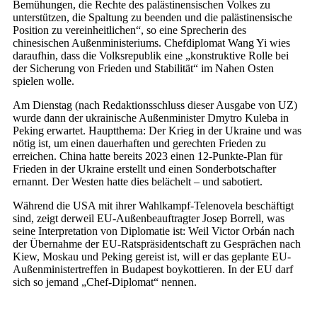
Bemühungen, die Rechte des palästinensischen Volkes zu
unterstützen, die Spaltung zu beenden und die palästinensische
Position zu vereinheitlichen“, so eine Sprecherin des
chinesischen Außenministeriums. Chefdiplomat Wang Yi wies
daraufhin, dass die Volksrepublik eine „konstruktive Rolle bei
der Sicherung von Frieden und Stabilität“ im Nahen Osten
spielen wolle.
Am Dienstag (nach Redaktionsschluss dieser Ausgabe von UZ)
wurde dann der ukrainische Außenminister Dmytro Kuleba in
Peking erwartet. Hauptthema: Der Krieg in der Ukraine und was
nötig ist, um einen dauerhaften und gerechten Frieden zu
erreichen. China hatte bereits 2023 einen 12-Punkte-Plan für
Frieden in der Ukraine erstellt und einen Sonderbotschafter
ernannt. Der Westen hatte dies belächelt – und sabotiert.
Während die USA mit ihrer Wahlkampf-Telenovela beschäftigt
sind, zeigt derweil EU-Außenbeauftragter Josep Borrell, was
seine Interpretation von Diplomatie ist: Weil Victor Orbán nach
der Übernahme der EU-Ratspräsidentschaft zu Gesprächen nach
Kiew, Moskau und Peking gereist ist, will er das geplante EU-
Außenministertreffen in Budapest boykottieren. In der EU darf
sich so jemand „Chef-Diplomat“ nennen.