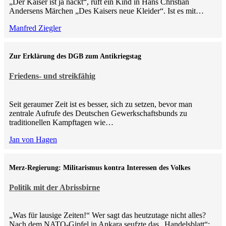
„Der Kaiser ist ja nackt“, ruft ein Kind in Hans Christian
Andersens Märchen „Des Kaisers neue Kleider“. Ist es mit…
Manfred Ziegler
Zur Erklärung des DGB zum Antikriegstag
Friedens- und streikfähig
Seit geraumer Zeit ist es besser, sich zu setzen, bevor man
zentrale Aufrufe des Deutschen Gewerkschaftsbunds zu
traditionellen Kampftagen wie…
Jan von Hagen
Merz-Regierung: Militarismus kontra Inte­ressen des Volkes
Politik mit der Abrissbirne
„Was für lausige Zeiten!“ Wer sagt das heutzutage nicht alles?
Nach dem NATO-Gipfel in Ankara seufzte das „Handelsblatt“: