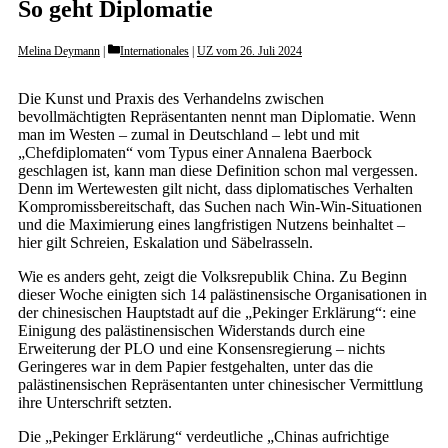
So geht Diplomatie
Categories
Melina Deymann
Internationales
|
UZ vom 26. Juli 2024
Die Kunst und Praxis des Verhandelns zwischen
bevollmächtigten Repräsentanten nennt man Diplomatie. Wenn
man im Westen – zumal in Deutschland – lebt und mit
„Chefdiplomaten“ vom Typus einer Annalena Baer­bock
geschlagen ist, kann man diese Definition schon mal vergessen.
Denn im Wertewesten gilt nicht, dass diplomatisches Verhalten
Kompromissbereitschaft, das Suchen nach Win-Win-Situationen
und die Maximierung eines langfristigen Nutzens beinhaltet –
hier gilt Schreien, Eskalation und Säbelrasseln.
Wie es anders geht, zeigt die Volksrepublik China. Zu Beginn
dieser Woche einigten sich 14 palästinensische Organisationen in
der chinesischen Hauptstadt auf die „Pekinger Erklärung“: eine
Einigung des palästinensischen Widerstands durch eine
Erweiterung der PLO und eine Konsensregierung – nichts
Geringeres war in dem Papier festgehalten, unter das die
palästinensischen Repräsentanten unter chinesischer Vermittlung
ihre Unterschrift setzten.
Die „Pekinger Erklärung“ verdeutliche „Chinas aufrichtige