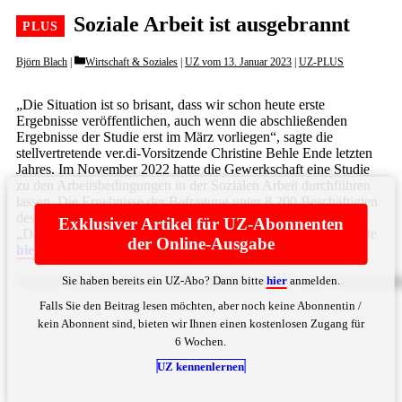
Soziale Arbeit ist ausgebrannt
Categories
Björn Blach
Wirtschaft & Soziales
|
UZ vom 13. Januar 2023
|
UZ-PLUS
„Die Situation ist so brisant, dass wir schon heute erste
Ergebnisse veröffentlichen, auch wenn die abschließenden
Ergebnisse der Studie erst im März vorliegen“, sagte die
stellvertretende ver.di-Vorsitzende Christine Behle Ende letzten
Jahres. Im November 2022 hatte die Gewerkschaft eine Studie
zu den Arbeitsbedingungen in der Sozialen Arbeit durchführen
lassen. Die Ergebnisse der Befragung unter 8.200 Beschäftigten
des sozialen Bereichs offenbaren eine dramatische Situation:
Exklusiver Artikel für UZ-Abonnenten
„Das Burnout-Risiko der Beschäftigten ist extrem hoch. ... Bitte
der Online-Ausgabe
hier
anmelden
Sie haben bereits ein UZ-Abo? Dann bitte
hier
anmelden.
SW4gYWxsZW4gQXJiZWl0c2ZlbGRlcm4gZGVyIFNvemlhbGV
Falls Sie den Beitrag lesen möchten, aber noch keine Abonnentin /
kein Abonnent sind, bieten wir Ihnen einen kostenlosen Zugang für
6 Wochen.
UZ kennenlernen