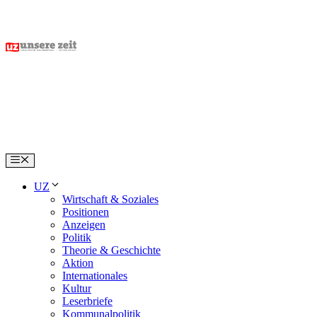
Skip
to
content
Menu
UZ
Wirtschaft & Soziales
Positionen
Anzeigen
Politik
Theorie & Geschichte
Aktion
Internationales
Kultur
Leserbriefe
Kommunalpolitik