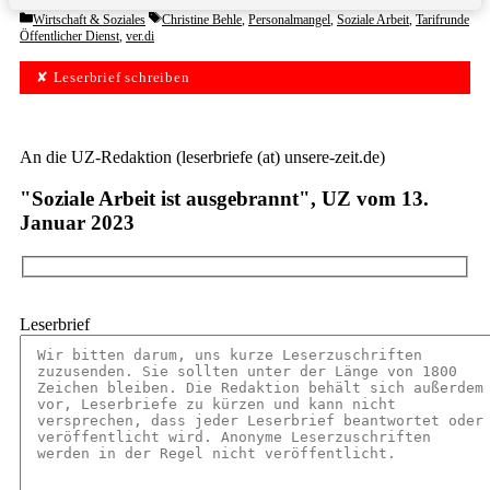
Categories
Tags
Wirtschaft & Soziales
Christine Behle
,
Personalmangel
,
Soziale Arbeit
,
Tarifrunde
Öffentlicher Dienst
,
ver.di
✘ Leserbrief schreiben
An die UZ-Redaktion (leserbriefe (at) unsere-zeit.de)
"Soziale Arbeit ist ausgebrannt", UZ vom 13.
Januar 2023
Leserbrief