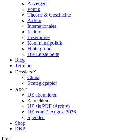
Anzeigen
Politik
Theorie & Geschichte
Aktion
Internationales
Kultur
Leserbriefe
Kommunalpolitik
Hintergrund
Die Letzte Seite
Blog
Termine
Dossiers
China
Strategiepapier
Abo
UZ abonnieren
Anmelden
UZ als PDF (Archiv)
UZ vom 7. August 2026
Spenden
Shop
DKP