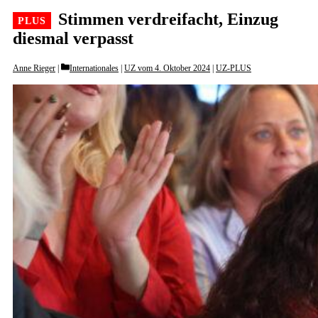
Stimmen verdreifacht, Einzug
diesmal verpasst
Categories
Anne Rieger
Internationales
|
UZ vom 4. Oktober 2024
|
UZ-PLUS