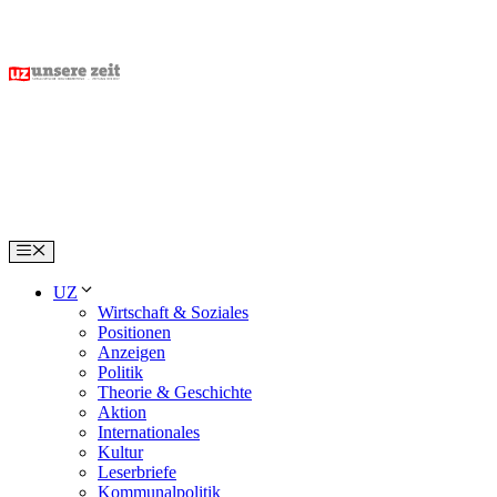
Skip
to
content
Menu
UZ
Wirtschaft & Soziales
Positionen
Anzeigen
Politik
Theorie & Geschichte
Aktion
Internationales
Kultur
Leserbriefe
Kommunalpolitik