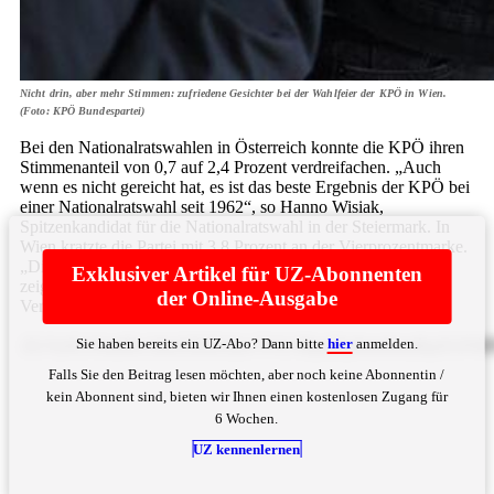
Nicht drin, aber mehr Stimmen: zufriedene Gesichter bei der Wahlfeier der KPÖ in Wien.
(Foto: KPÖ Bundespartei)
Bei den Nationalratswahlen in Österreich konnte die KPÖ ihren
Stimmenanteil von 0,7 auf 2,4 Prozent verdreifachen. „Auch
wenn es nicht gereicht hat, es ist das beste Ergebnis der KPÖ bei
einer Nationalratswahl seit 1962“, so Hanno Wisiak,
Spitzenkandidat für die Nationalratswahl in der Steiermark. In
Wien kratzte die Partei mit 3,8 Prozent an der Vierprozentmarke.
„Dieses Wahlergebnis und die Ergebnisse der letzten Jahre
Exklusiver Artikel für UZ-Abonnenten
zeigen: Immer mehr Menschen schenken der KPÖ ihr
der Online-Ausgabe
Vertrauen“, sagte ... Bitte
hier
anmelden
Sie haben bereits ein UZ-Abo? Dann bitte
hier
anmelden.
ZGVyIGJ1bmRlc3dlaXRlIEtQw5YtU3BpdHplbmthbmRpZGF
Falls Sie den Beitrag lesen möchten, aber noch keine Abonnentin /
kein Abonnent sind, bieten wir Ihnen einen kostenlosen Zugang für
6 Wochen.
UZ kennenlernen