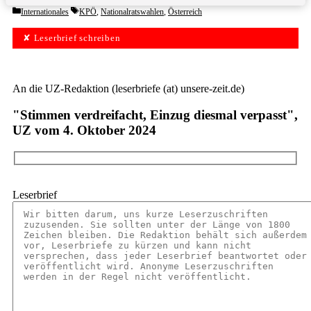
Categories
Tags
Internationales
KPÖ
,
Nationalratswahlen
,
Österreich
✘ Leserbrief schreiben
An die UZ-Redaktion (leserbriefe (at) unsere-zeit.de)
"Stimmen verdreifacht, Einzug diesmal verpasst",
UZ vom 4. Oktober 2024
Leserbrief