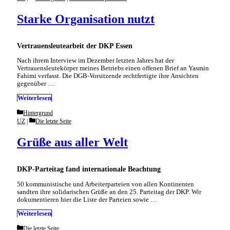
Starke Organisation nutzt
Vertrauensleutearbeit der DKP Essen
Nach ihrem Interview im Dezember letzten Jahres hat der
Vertrauensleutekörper meines Betriebs einen offenen Brief an Yasmin
Fahimi verfasst. Die DGB-Vorsitzende rechtfertigte ihre Ansichten
gegenüber …
Weiterlesen
Categories
Hintergrund
Categories
UZ
Die letzte Seite
Grüße aus aller Welt
DKP-Parteitag fand internationale Beachtung
50 kommunistische und Arbeiterparteien von allen Kontinenten
sandten ihre solidarischen Grüße an den 25. Parteitag der DKP. Wir
dokumentieren hier die Liste der Parteien sowie …
Weiterlesen
Categories
Die letzte Seite