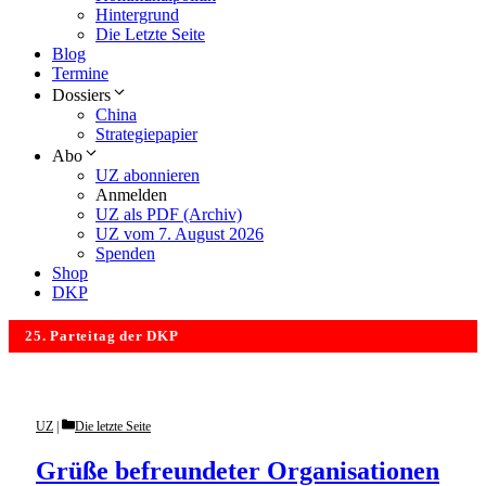
Hintergrund
Die Letzte Seite
Blog
Termine
Dossiers
China
Strategiepapier
Abo
UZ abonnieren
Anmelden
UZ als PDF (Archiv)
UZ vom 7. August 2026
Spenden
Shop
DKP
25. Parteitag der DKP
Categories
UZ
Die letzte Seite
Grüße befreundeter Organisationen