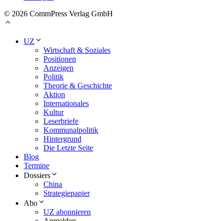
© 2026 CommPress Verlag GmbH
UZ
Wirtschaft & Soziales
Positionen
Anzeigen
Politik
Theorie & Geschichte
Aktion
Internationales
Kultur
Leserbriefe
Kommunalpolitik
Hintergrund
Die Letzte Seite
Blog
Termine
Dossiers
China
Strategiepapier
Abo
UZ abonnieren
Anmelden