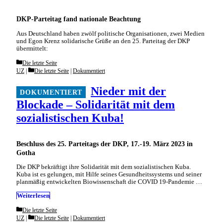
DKP-Parteitag fand nationale Beachtung
Aus Deutschland haben zwölf politische Organisationen, zwei Medien
und Egon Krenz solidarische Grüße an den 25. Parteitag der DKP
übermittelt:
Categories
Die letzte Seite
Categories
UZ
Die letzte Seite
|
Dokumentiert
Nieder mit der
Blockade – Solidarität mit dem
sozialistischen Kuba!
Beschluss des 25. Parteitags der DKP, 17.-19. März 2023 in
Gotha
Die DKP bekräftigt ihre Solidarität mit dem sozialistischen Kuba.
Kuba ist es gelungen, mit Hilfe seines Gesundheitssystems und seiner
planmäßig entwickelten Biowissenschaft die COVID 19-Pandemie …
Weiterlesen
Categories
Die letzte Seite
Categories
UZ
Die letzte Seite
|
Dokumentiert