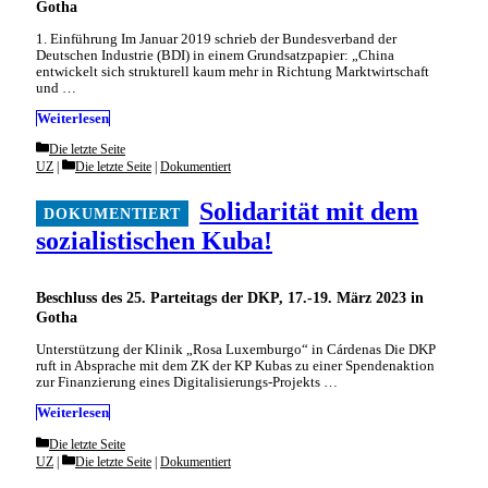
Gotha
1. Einführung Im Januar 2019 schrieb der Bundesverband der
Deutschen Industrie (BDI) in einem Grundsatzpapier: „China
entwickelt sich strukturell kaum mehr in Richtung Marktwirtschaft
und …
Weiterlesen
Categories
Die letzte Seite
Categories
UZ
Die letzte Seite
|
Dokumentiert
Solidarität mit dem
sozialistischen Kuba!
Beschluss des 25. Parteitags der DKP, 17.-19. März 2023 in
Gotha
Unterstützung der Klinik „Rosa Luxemburgo“ in Cárdenas Die DKP
ruft in Absprache mit dem ZK der KP Kubas zu einer Spendenaktion
zur Finanzierung eines Digitalisierungs-Projekts …
Weiterlesen
Categories
Die letzte Seite
Categories
UZ
Die letzte Seite
|
Dokumentiert