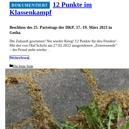
12 Punkte im
Klassenkampf
Beschluss des 25. Parteitags der DKP, 17.-19. März 2023 in
Gotha
Die Zukunft gewinnen! Nie wieder Krieg! 12 Punkte für den Frieden!
Mit der von Olaf Scholz am 27.02.2022 ausgerufenen „Zeitenwende“
– der Feind steht wieder …
Weiterlesen
Categories
Die letzte Seite