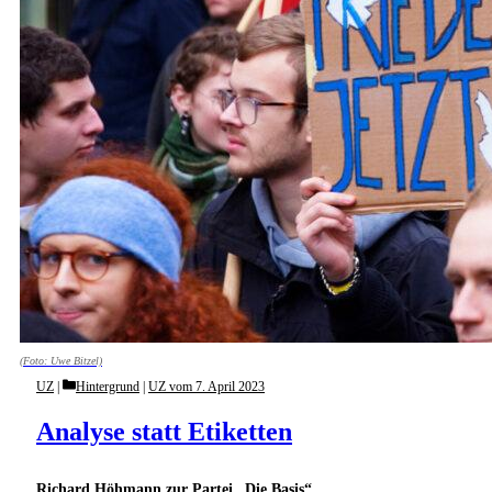
(Foto: Uwe Bitzel)
Categories
UZ
Hintergrund
|
UZ vom 7. April 2023
Analyse statt Etiketten
Richard Höhmann zur Partei „Die Basis“