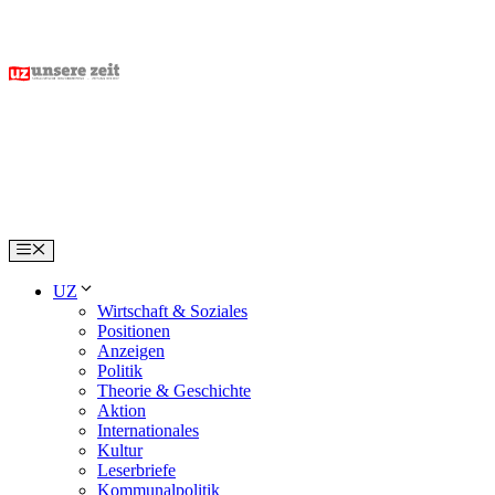
Skip
to
content
Menu
UZ
Wirtschaft & Soziales
Positionen
Anzeigen
Politik
Theorie & Geschichte
Aktion
Internationales
Kultur
Leserbriefe
Kommunalpolitik