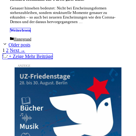
Genauer hinsehen bedeutet: Nicht bei Erscheinungsformen
stehenzubleiben, sondern strukturelle Momente genauer zu
erkunden – so auch bei neueren Erscheinungen wie den Corona-
Demos und der daraus hervorgegangenen …
Weiterlesen
Categories
Hintergrund
Older posts
Page
Page
1
2
Next
→
+ Zeige Mehr Beiträge