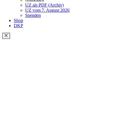
UZ als PDF (Archiv)
UZ vom 7. August 2026
Spenden
Shop
DKP
Schließen