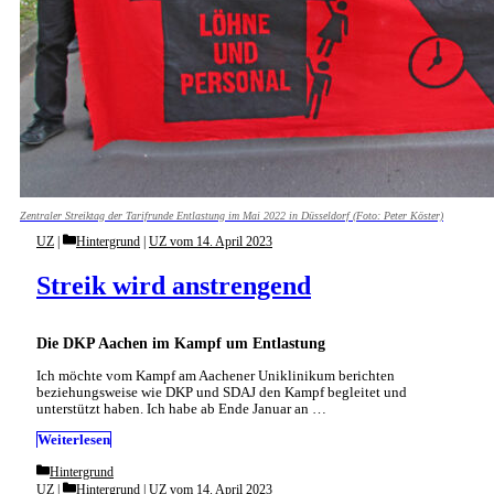
Zentraler Streiktag der Tarifrunde Entlastung im Mai 2022 in Düsseldorf (Foto: Peter Köster)
Categories
UZ
Hintergrund
|
UZ vom 14. April 2023
Streik wird anstrengend
Die DKP Aachen im Kampf um Entlastung
Ich möchte vom Kampf am Aachener Uniklinikum berichten
beziehungsweise wie DKP und SDAJ den Kampf begleitet und
unterstützt haben. Ich habe ab Ende Januar an …
Weiterlesen
Categories
Hintergrund
Categories
UZ
Hintergrund
|
UZ vom 14. April 2023