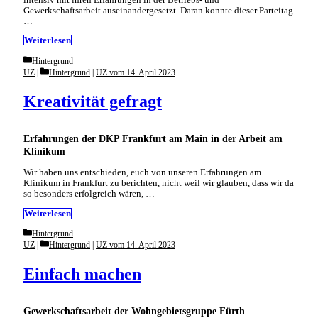
Gewerkschaftsarbeit auseinandergesetzt. Daran konnte dieser Parteitag
…
Weiterlesen
Categories
Hintergrund
Categories
UZ
Hintergrund
|
UZ vom 14. April 2023
Kreativität gefragt
Erfahrungen der DKP Frankfurt am Main in der Arbeit am
Klinikum
Wir haben uns entschieden, euch von unseren Erfahrungen am
Klinikum in Frankfurt zu berichten, nicht weil wir glauben, dass wir da
so besonders erfolgreich wären, …
Weiterlesen
Categories
Hintergrund
Categories
UZ
Hintergrund
|
UZ vom 14. April 2023
Einfach machen
Gewerkschaftsarbeit der Wohngebietsgruppe Fürth