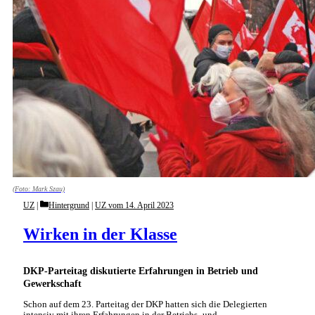
(Foto: Mark Szau)
Categories
UZ
Hintergrund
|
UZ vom 14. April 2023
Wirken in der Klasse
DKP-Parteitag diskutierte Erfahrungen in Betrieb und
Gewerkschaft
Schon auf dem 23. Parteitag der DKP hatten sich die Delegierten
intensiv mit ihren Erfahrungen in der Betriebs- und