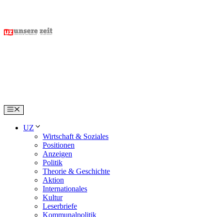
Skip
to
content
Menu
UZ
Wirtschaft & Soziales
Positionen
Anzeigen
Politik
Theorie & Geschichte
Aktion
Internationales
Kultur
Leserbriefe
Kommunalpolitik