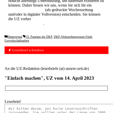
braucht allerdings Unterstützung, um dauerhaft existieren zu
können. Daher freuen wir uns, wenn Sie sich für ein
Abonnement der UZ
(als gedruckte Wochenzeitung
und/oder in digitaler Vollversion) entscheiden. Sie können
die UZ vorher
6 Wochen lang kostenlos und
unverbindlich testen
.
Categories
Tags
Hintergrund
25. Parteitag der DKP
,
DKP-Wohngebietsgruppe Fürth
,
Gewerkschaftsarbeit
✘ Leserbrief schreiben
An die UZ-Redaktion (leserbriefe (at) unsere-zeit.de)
"Einfach machen", UZ vom 14. April 2023
Leserbrief