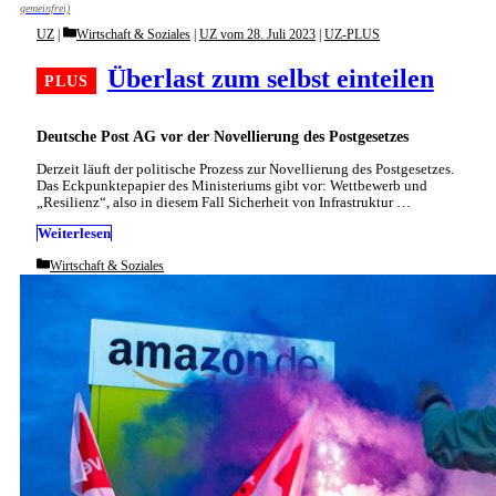
gemeinfrei)
Categories
UZ
Wirtschaft & Soziales
|
UZ vom 28. Juli 2023
|
UZ-PLUS
Überlast zum selbst einteilen
Deutsche Post AG vor der Novellierung des Postgesetzes
Derzeit läuft der politische Prozess zur Novellierung des Postgesetzes.
Das Eckpunktepapier des Ministeriums gibt vor: Wettbewerb und
„Resilienz“, also in diesem Fall Sicherheit von Infrastruktur …
Weiterlesen
Categories
Wirtschaft & Soziales