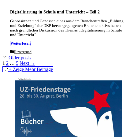
Digitalisierung in Schule und Unterricht – Teil 2
Genossinnen und Genossen eines aus dem Branchentreffen „Bildung
und Erziehung“ der DKP hervorgegangenen Branchenaktivs haben
nach gründlicher Diskussion des Themas „Digitalisierung in Schule
und Unterricht“ …
Weiterlesen
Categories
Hintergrund
Older posts
Page
Page
Page
1
2
…
5
Next
→
+ Zeige Mehr Beiträge