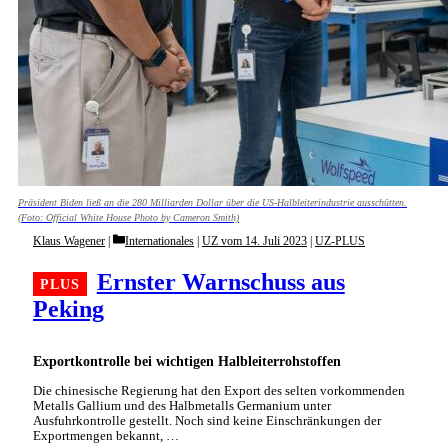
Präsident Biden ließ an die 280 Milliarden Dollar über die US-Halbleiterindustrie ausschütten.
(Foto: Official White House Photo by Cameron Smith)
Categories
Klaus Wagener
Internationales
|
UZ vom 14. Juli 2023
|
UZ-PLUS
Ernster Warnschuss aus
Peking
Exportkontrolle bei wichtigen Halbleiterrohstoffen
Die chinesische Regierung hat den Export des selten vorkommenden
Metalls Gallium und des Halbmetalls Germanium unter
Ausfuhrkontrolle gestellt. Noch sind keine Einschränkungen der
Exportmengen bekannt, …