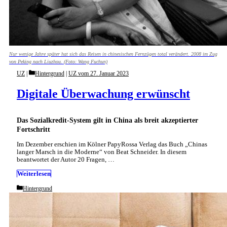
Nur wenige Jahre später hat sich das Reisen in chinesischen Fernzügen total verändert. 2008 im Zug
von Peking nach Liuzhou. (Foto: Wang Fuchun)
Categories
UZ
Hintergrund
|
UZ vom 27. Januar 2023
Digitale Überwachung erwünscht
Das Sozialkredit-System gilt in China als breit akzeptierter
Fortschritt
Im Dezember erschien im Kölner PapyRossa Verlag das Buch „Chinas
langer Marsch in die Moderne“ von Beat Schneider. In diesem
beantwortet der Autor 20 Fragen, …
Weiterlesen
Categories
Hintergrund