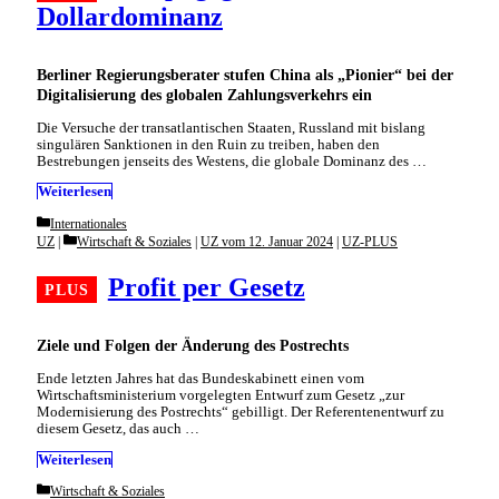
Dollardominanz
Berliner Regierungsberater stufen China als „Pionier“ bei der
Digitalisierung des globalen Zahlungsverkehrs ein
Die Versuche der transatlantischen Staaten, Russland mit bislang
singulären Sanktionen in den Ruin zu treiben, haben den
Bestrebungen jenseits des Westens, die globale Dominanz des …
Weiterlesen
Categories
Internationales
Categories
UZ
Wirtschaft & Soziales
|
UZ vom 12. Januar 2024
|
UZ-PLUS
Profit per Gesetz
Ziele und Folgen der Änderung des Postrechts
Ende letzten Jahres hat das Bundeskabinett einen vom
Wirtschaftsministerium vorgelegten Entwurf zum Gesetz „zur
Modernisierung des Postrechts“ gebilligt. Der Referentenentwurf zu
diesem Gesetz, das auch …
Weiterlesen
Categories
Wirtschaft & Soziales