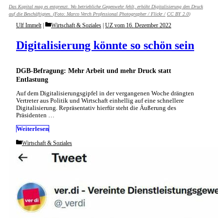
Das Kapital mag es entgrenzt. Wo betriebliche Gegenwehr fehlt, erhöht Digitalisierung den Druck
auf die Beschäftigten. (Foto:
Marco Verch Professional Photographer / Flickr /
CC BY 2.0
)
Categories
Ulf Immelt
Wirtschaft & Soziales
|
UZ vom 16. Dezember 2022
Digitalisierung könnte so schön sein
DGB-Befragung: Mehr Arbeit und mehr Druck statt
Entlastung
Auf dem Digitalisierungsgipfel in der vergangenen Woche drängten
Vertreter aus Politik und Wirtschaft einhellig auf eine schnellere
Digitalisierung. Repräsentativ hierfür steht die Äußerung des
Präsidenten …
Weiterlesen
Categories
Wirtschaft & Soziales