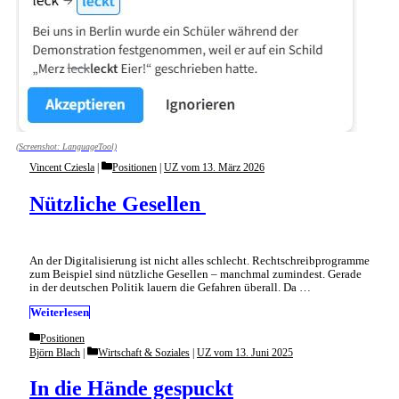
(Screenshot: LanguageTool)
Categories
Vincent Cziesla
Positionen
|
UZ vom 13. März 2026
Nützliche Gesellen
An der Digitalisierung ist nicht alles schlecht. Rechtschreibprogramme
zum Beispiel sind nützliche Gesellen – manchmal zumindest. Gerade
in der deutschen Politik lauern die Gefahren überall. Da …
Weiterlesen
Categories
Positionen
Categories
Björn Blach
Wirtschaft & Soziales
|
UZ vom 13. Juni 2025
In die Hände gespuckt