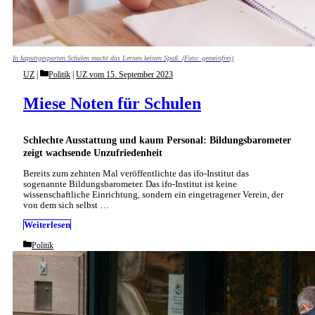
In kaputtgesparten Schulen macht das Lernen keinen Spaß. (Foto: gemeinfrei)
Categories
UZ
Politik
|
UZ vom 15. September 2023
Miese Noten für Schulen
Schlechte Ausstattung und kaum Personal: Bildungsbarometer
zeigt wachsende Unzufriedenheit
Bereits zum zehnten Mal veröffentlichte das ifo-Institut das
sogenannte Bildungsbarometer. Das ifo-Institut ist keine
wissenschaftliche Einrichtung, sondern ein eingetragener Verein, der
von dem sich selbst …
Weiterlesen
Categories
Politik