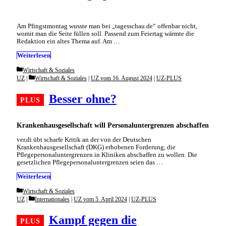
Am Pfingstmontag wusste man bei „tagesschau.de“ offenbar nicht,
womit man die Seite füllen soll. Passend zum Feiertag wärmte die
Redaktion ein altes Thema auf. Am …
Weiterlesen
Categories
Wirtschaft & Soziales
Categories
UZ
Wirtschaft & Soziales
|
UZ vom 16. August 2024
|
UZ-PLUS
Besser ohne?
Krankenhausgesellschaft will Personaluntergrenzen abschaffen
ver.di übt scharfe Kritik an der von der Deutschen
Krankenhausgesellschaft (DKG) erhobenen Forderung, die
Pflegepersonaluntergrenzen in Kliniken abschaffen zu wollen. Die
gesetzlichen Pflegepersonaluntergrenzen seien das …
Weiterlesen
Categories
Wirtschaft & Soziales
Categories
UZ
Internationales
|
UZ vom 5. April 2024
|
UZ-PLUS
Kampf gegen die