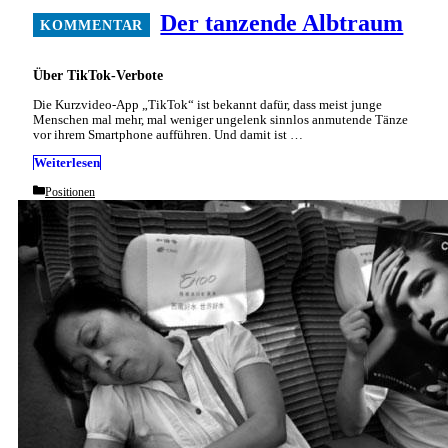
Der tanzende Albtraum
Über TikTok-Verbote
Die Kurzvideo-App „TikTok“ ist bekannt dafür, dass meist junge
Menschen mal mehr, mal weniger ungelenk sinnlos anmutende Tänze
vor ihrem Smartphone aufführen. Und damit ist …
Weiterlesen
Categories
Positionen