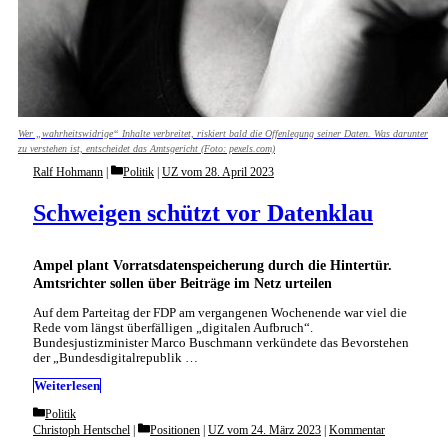
Wer „wahrheitswidrige“ Inhalte verbreitet, riskiert bald die Offenlegung seiner Daten. Was darunter
zu verstehen ist, ­entscheidet das Amtsgericht (Foto: pexels.com)
Categories
Ralf Hohmann
Politik
|
UZ vom 28. April 2023
Schweigen schützt vor Datenklau
Ampel plant Vorratsdatenspeicherung durch die Hintertür.
Amtsrichter sollen über Beiträge im Netz urteilen
Auf dem Parteitag der FDP am vergangenen Wochenende war viel die
Rede vom längst überfälligen „digitalen Aufbruch“.
Bundesjustizminister Marco Buschmann verkündete das Bevorstehen
der „Bundesdigitalrepublik …
Weiterlesen
Categories
Politik
Categories
Christoph Hentschel
Positionen
|
UZ vom 24. März 2023
|
Kommentar