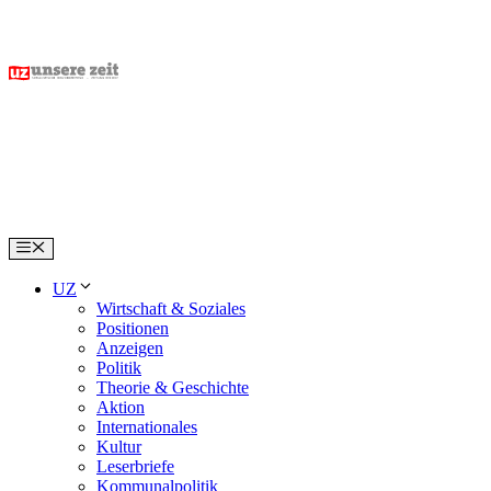
Skip
to
content
Menu
UZ
Wirtschaft & Soziales
Positionen
Anzeigen
Politik
Theorie & Geschichte
Aktion
Internationales
Kultur
Leserbriefe
Kommunalpolitik