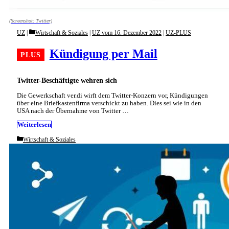
(Screenshot: Twitter)
Categories
UZ
Wirtschaft & Soziales
|
UZ vom 16. Dezember 2022
|
UZ-PLUS
Kündigung per Mail
Twitter-Beschäftigte wehren sich
Die Gewerkschaft ver.di wirft dem Twitter-Konzern vor, Kündigungen
über eine Briefkastenfirma verschickt zu haben. Dies sei wie in den
USA nach der Übernahme von Twitter …
Weiterlesen
Categories
Wirtschaft & Soziales