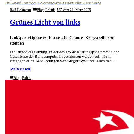
Ein Leopard II von vielen, die jetzt bereitgestellt werden sollen. (Foto: KNDS)
Categories
Ralf Hohmann
Blog
,
Politik
|
UZ vom 21. März 2025
Grünes Licht von links
Linkspartei ignoriert historische Chance, Kriegstreiber zu
stoppen
Die Bundestagssitzung, in der das größte Rüstungsprogramm in der
Geschichte der Bundesrepublik beschlossen werden soll, läuft.
Entgegen allen Behauptungen von Gregor Gysi und Teilen der …
Weiterlesen
Categories
Blog
,
Politik