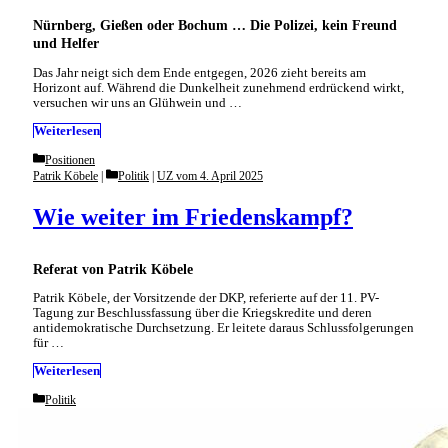
Nürnberg, Gießen oder Bochum … Die Polizei, kein Freund
und Helfer
Das Jahr neigt sich dem Ende entgegen, 2026 zieht bereits am
Horizont auf. Während die Dunkelheit zunehmend erdrückend wirkt,
versuchen wir uns an Glühwein und …
Weiterlesen
Categories
Positionen
Categories
Patrik Köbele
Politik
|
UZ vom 4. April 2025
Wie weiter im Friedenskampf?
Referat von Patrik Köbele
Patrik Köbele, der Vorsitzende der DKP, referierte auf der 11. PV-
Tagung zur Beschlussfassung über die Kriegskredite und deren
antidemokratische Durchsetzung. Er leitete daraus Schlussfolgerungen
für …
Weiterlesen
Categories
Politik