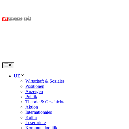
Skip
to
content
Menu
UZ
Wirtschaft & Soziales
Positionen
Anzeigen
Politik
Theorie & Geschichte
Aktion
Internationales
Kultur
Leserbriefe
Kommunalpolitik