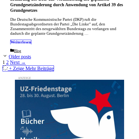
Grundgesetzänderung durch Anwendung von Artikel 39 des
Grundgesetzes
Die Deutsche Kommunistische Partei (DKP) ruft die
Bundestagsabgeordneten der Partei „Die Linke“ auf, den
Zusammentritt des neugewählten Bundestags zu verlangen und
dadurch die geplante Grundgesetzänderung …
Weiterlesen
Categories
Blog
Older posts
Page
Page
1
2
Next
→
+ Zeige Mehr Beiträge