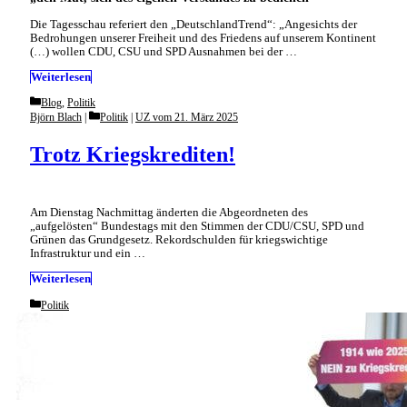
Die Tagesschau referiert den „DeutschlandTrend“: „Angesichts der
Bedrohungen unserer Freiheit und des Friedens auf unserem Kontinent
(…) wollen CDU, CSU und SPD Ausnahmen bei der …
Weiterlesen
Categories
Blog
,
Politik
Categories
Björn Blach
Politik
|
UZ vom 21. März 2025
Trotz Kriegskrediten!
Am Dienstag Nachmittag änderten die Abgeordneten des
„aufgelösten“ Bundestags mit den Stimmen der CDU/CSU, SPD und
Grünen das Grundgesetz. Rekordschulden für kriegswichtige
Infrastruktur und ein …
Weiterlesen
Categories
Politik