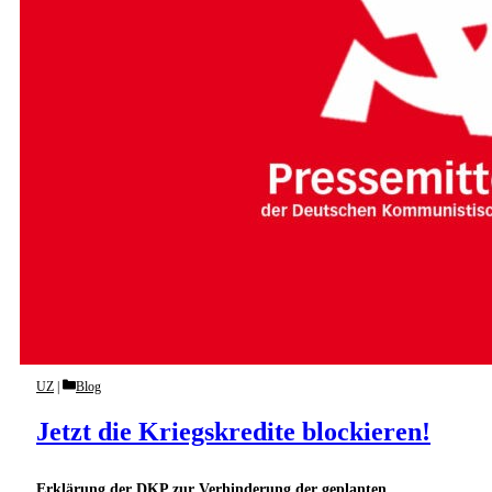
Categories
UZ
Blog
Jetzt die Kriegskredite blockieren!
Erklärung der DKP zur Verhinderung der geplanten