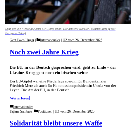
Lügt sich die Niederlage beim EU-Gipfel schön: Der deutsche Kanzler Friedrich Merz (Foto:
European Union)
Categories
Gert Ewen Ungar
Internationales
|
UZ vom 26. Dezember 2025
Noch zwei Jahre Krieg
Die EU, in der Deutsch gesprochen wird, geht zu Ende – der
Ukraine-Krieg geht noch ein bisschen weiter
Der EU-Gipfel war eine Niederlage sowohl für Bundeskanzler
Friedrich Merz als auch für Kommissionspräsidentin Ursula von der
Leyen. Die Ära der EU, in der Deutsch …
Weiterlesen
Categories
Internationales
Categories
Tatjana Sambale
Positionen
|
UZ vom 26. Dezember 2025
Solidarität bleibt unsere Waffe