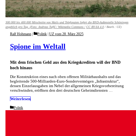
300.000 bis 400.000 Mitschnitte von Mails und Telefonaten liefert die BND-­Außenstelle Schöningen
angeblich pro Tag. (Foto:
Andreas Tuffé / Wikimedia Commons /
CC BY-SA 4.0
/ Bearb.: UZ)
Categories
Ralf Hohmann
Politik
|
UZ vom 28. März 2025
Spione im Weltall
Mit dem frischen Geld aus den Kriegskrediten will der BND
hoch hinaus
Die Konstruktion eines nach oben offenen Militärhaushalts und das
begleitende 500-Milliarden-Euro-Sondervermögen „Infrastruktur“,
dessen Einzelausgaben im Nebel der allgemeinen Kriegsvorbereitung
verschwinden, eröffnen den drei deutschen Geheimdiensten …
Weiterlesen
Categories
Politik