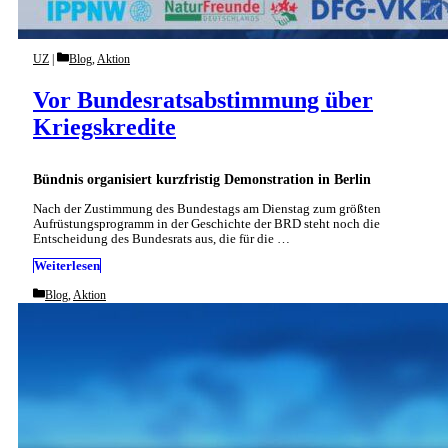
Categories
UZ
Blog
,
Aktion
Vor Bundesratsabstimmung über
Kriegskredite
Bündnis organisiert kurzfristig Demonstration in Berlin
Nach der Zustimmung des Bundestags am Dienstag zum größten
Aufrüstungsprogramm in der Geschichte der BRD steht noch die
Entscheidung des Bundesrats aus, die für die …
Weiterlesen
Categories
Blog
,
Aktion