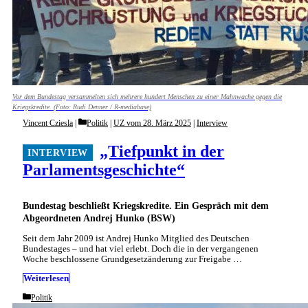
Vor dem Bundestag versammelten sich mehrere hundert Menschen zu einer Mahnwache gegen die
Kriegskredite. (Foto: Rudi Denner / R-mediabase)
Categories
Vincent Cziesla
Politik
|
UZ vom 28. März 2025
|
Interview
„Tiefpunkt in der
Parlamentsgeschichte“
Bundestag beschließt Kriegskredite. Ein Gespräch mit dem
Abgeordneten Andrej Hunko (BSW)
Seit dem Jahr 2009 ist Andrej Hunko Mitglied des Deutschen
Bundestages – und hat viel erlebt. Doch die in der vergangenen
Woche beschlossene Grundgesetzänderung zur Freigabe …
Weiterlesen
Categories
Politik