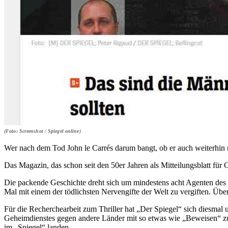
(Foto: Screenshot / Spiegel online)
Wer nach dem Tod John le Carrés darum bangt, ob er auch weiterhin m
Das Magazin, das schon seit den 50er Jahren als Mitteilungsblatt für G
Die packende Geschichte dreht sich um mindestens acht Agenten des r
Mal mit einem der tödlichsten Nervengifte der Welt zu vergiften. Über
Für die Recherchearbeit zum Thriller hat „Der Spiegel“ sich diesmal 
Geheimdienstes gegen andere Länder mit so etwas wie „Beweisen“ zu u
im „Spiegel“ landen.