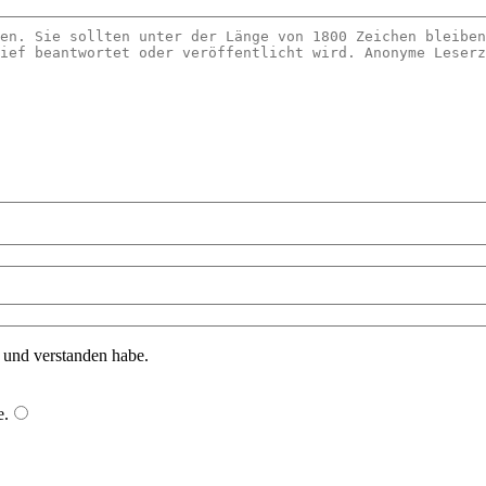
n und verstanden habe.
e
.