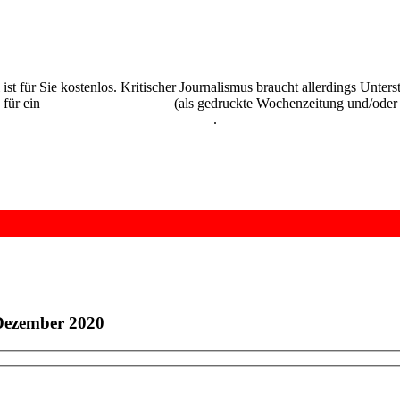
 ist für Sie kostenlos. Kritischer Journalismus braucht allerdings Unte
 für ein
Abonnement der UZ
(als gedruckte Wochenzeitung und/oder i
kostenlos und unverbindlich testen
.
 Dezember 2020