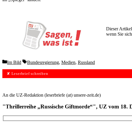
Dieser Artikel
wenn Sie sich
Wochen lang 
Categories
Tags
Im Bild
Bundesregierung
,
Medien
,
Russland
✘ Leserbrief schreiben
An die UZ-Redaktion (leserbriefe (at) unsere-zeit.de)
"Thrillerreihe „Russische Giftmorde“", UZ vom 18.