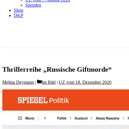
Spenden
Shop
DKP
Thrillerreihe „Russische Giftmorde“
Categories
Melina Deymann
Im Bild
|
UZ vom 18. Dezember 2020