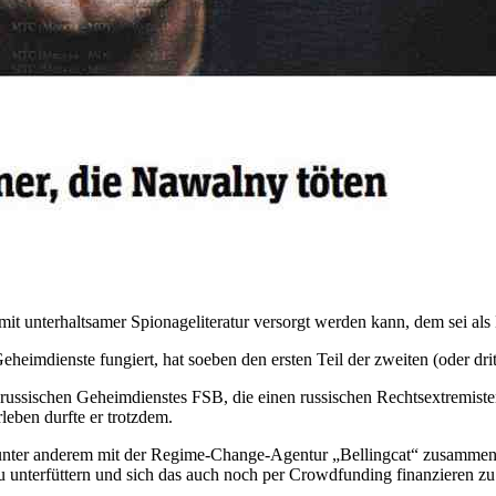
it unterhaltsamer Spionageliteratur versorgt werden kann, dem sei als 
eheimdienste fungiert, hat soeben den ersten Teil der zweiten (oder drit
ussischen Geheimdienstes FSB, die einen russischen Rechtsextremisten
leben durfte er trotzdem.
unter anderem mit der Regime-Change-Agentur „Bellingcat“ zusammen get
nterfüttern und sich das auch noch per Crowdfunding finanzieren zu l