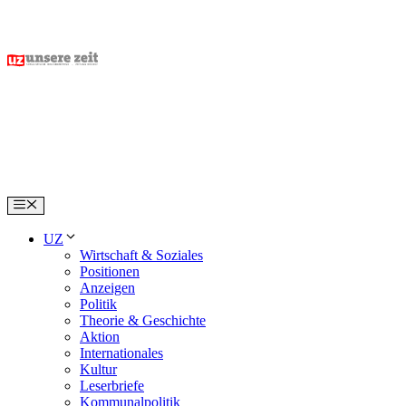
Skip
to
content
Menu
UZ
Wirtschaft & Soziales
Positionen
Anzeigen
Politik
Theorie & Geschichte
Aktion
Internationales
Kultur
Leserbriefe
Kommunalpolitik