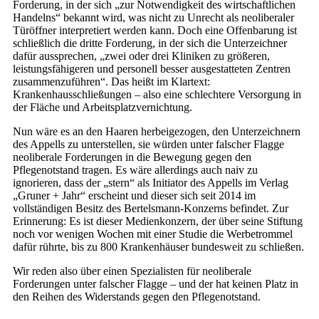
Forderung, in der sich „zur Notwendigkeit des wirtschaftlichen
Handelns“ bekannt wird, was nicht zu Unrecht als neoliberaler
Türöffner interpretiert werden kann. Doch eine Offenbarung ist
schließlich die dritte Forderung, in der sich die Unterzeichner
dafür aussprechen, „zwei oder drei Kliniken zu größeren,
leistungsfähigeren und personell besser ausgestatteten Zentren
zusammenzuführen“. Das heißt im Klartext:
Krankenhausschließungen – also eine schlechtere Versorgung in
der Fläche und Arbeitsplatzvernichtung.
Nun wäre es an den Haaren herbeigezogen, den Unterzeichnern
des Appells zu unterstellen, sie würden unter falscher Flagge
neoliberale Forderungen in die Bewegung gegen den
Pflegenotstand tragen. Es wäre allerdings auch naiv zu
ignorieren, dass der „stern“ als Initiator des Appells im Verlag
„Gruner + Jahr“ erscheint und dieser sich seit 2014 im
vollständigen Besitz des Bertelsmann-Konzerns befindet. Zur
Erinnerung: Es ist dieser Medienkonzern, der über seine Stiftung
noch vor wenigen Wochen mit einer Studie die Werbetrommel
dafür rührte, bis zu 800 Krankenhäuser bundesweit zu schließen.
Wir reden also über einen Spezialisten für neoliberale
Forderungen unter falscher Flagge – und der hat keinen Platz in
den Reihen des Widerstands gegen den Pflegenotstand.