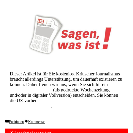
Dieser Artikel ist für Sie kostenlos. Kritischer Journalismus
braucht allerdings Unterstützung, um dauerhaft existieren zu
können. Daher freuen wir uns, wenn Sie sich für ein
Abonnement der UZ
(als gedruckte Wochenzeitung
und/oder in digitaler Vollversion) entscheiden. Sie können
die UZ vorher
6 Wochen lang kostenlos und
unverbindlich testen
.
Categories
Tags
Positionen
Kommentar