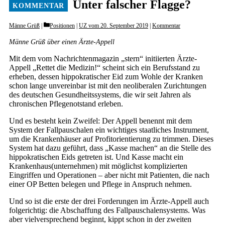
Unter falscher Flagge?
Categories
Männe Grüß
Positionen
|
UZ vom 20. September 2019
|
Kommentar
Männe Grüß über einen Ärzte-Appell
Mit dem vom Nachrichtenmagazin „stern“ initiierten Ärzte-
Appell „Rettet die Medizin!“ scheint sich ein Berufsstand zu
erheben, dessen hippokratischer Eid zum Wohle der Kranken
schon lange unvereinbar ist mit den neoliberalen Zurichtungen
des deutschen Gesundheitssystems, die wir seit Jahren als
chronischen Pflegenotstand erleben.
Und es besteht kein Zweifel: Der Appell benennt mit dem
System der Fallpauschalen ein wichtiges staatliches Instrument,
um die Krankenhäuser auf Profitorientierung zu trimmen. Dieses
System hat dazu geführt, dass „Kasse machen“ an die Stelle des
hippokratischen Eids getreten ist. Und Kasse macht ein
Krankenhaus(unternehmen) mit möglichst komplizierten
Eingriffen und Operationen – aber nicht mit Patienten, die nach
einer OP Betten belegen und Pflege in Anspruch nehmen.
Und so ist die erste der drei Forderungen im Ärzte-Appell auch
folgerichtig: die Abschaffung des Fallpauschalensystems. Was
aber vielversprechend beginnt, kippt schon in der zweiten