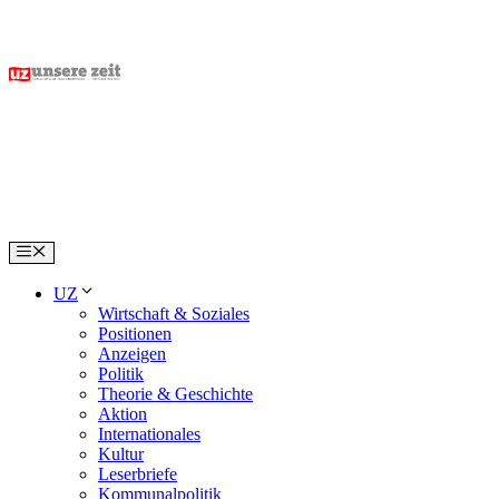
Skip
to
content
Menu
UZ
Wirtschaft & Soziales
Positionen
Anzeigen
Politik
Theorie & Geschichte
Aktion
Internationales
Kultur
Leserbriefe
Kommunalpolitik