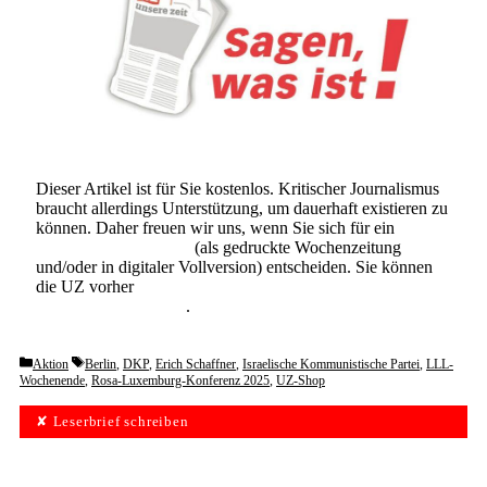
Dieser Artikel ist für Sie kostenlos. Kritischer Journalismus
braucht allerdings Unterstützung, um dauerhaft existieren zu
können. Daher freuen wir uns, wenn Sie sich für ein
Abonnement der UZ
(als gedruckte Wochenzeitung
und/oder in digitaler Vollversion) entscheiden. Sie können
die UZ vorher
6 Wochen lang kostenlos und
unverbindlich testen
.
Categories
Tags
Aktion
Berlin
,
DKP
,
Erich Schaffner
,
Israelische Kommunistische Partei
,
LLL-
Wochenende
,
Rosa-Luxemburg-Konferenz 2025
,
UZ-Shop
✘ Leserbrief schreiben