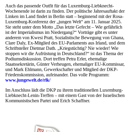
Auch das passende Outfit für das Luxemburg-Liebknecht-
Wochenende ist darin zu finden. Der politische Jahresauftakt der
Linken im Land findet in Berlin statt – beginnend mit der Rosa-
Luxemburg-Konferenz der „jungen Welt“ am 11. Januar 2025.
Sie steht unter dem Motto „Das letzte Gefecht – Wie gefährlich
ist der Imperialismus im Niedergang?“ Vorträge gibt es unter
anderem von Kwesi Pratt, Sozialistische Bewegung von Ghana,
Clare Daly, Ex-Mitglied des EU-Parlaments aus Irland, und dem
Schriftsteller Dietmar Dath. „Kriegstüchtig? Nie wieder! Wie
stoppen wir die Aufrüstung in Deutschland?“ ist das Thema der
Podiumsdiskussion. Dort treffen Petra Erler, ehemalige
Staatssekretärin, Günter Verheugen, ehemaliger EU-Kommissar,
und Mark Ehlmann, Gewerkschafter und Mitglied der DKP-
Friedenskommission, aufeinander. Das volle Programm:
www.jungewelt.de/rlk/
Im Anschluss lädt die DKP zu ihrem traditionellen Luxemburg-
Liebknecht-Lenin-Treffen – mit einem Gast von der Israelischen
Kommunistischen Partei und Erich Schaffner.