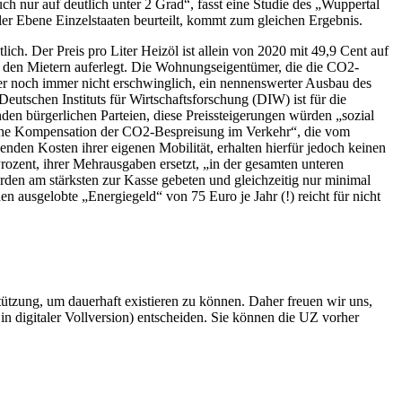
h nur auf deutlich unter 2 Grad“, fasst eine Studie des „Wuppertal
ler Ebene Einzelstaaten beurteilt, kommt zum gleichen Ergebnis.
. Der Preis pro Liter Heizöl ist allein von 2020 mit 49,9 Cent auf
n den Mietern auferlegt. Die Wohnungseigentümer, die die CO2-
ener noch immer nicht erschwinglich, ein nennenswerter Ausbau des
eutschen Instituts für Wirtschaftsforschung (DIW) ist für die
n bürgerlichen Parteien, diese Preissteigerungen würden „sozial
gliche Kompensation der CO2-Bespreisung im Verkehr“, die vom
den Kosten ihrer eigenen Mobilität, erhalten hierfür jedoch keinen
rozent, ihrer Mehrausgaben ersetzt, „in der gesamten unteren
rden am stärksten zur Kasse gebeten und gleichzeitig nur minimal
n ausgelobte „Energiegeld“ von 75 Euro je Jahr (!) reicht für nicht
rstützung, um dauerhaft existieren zu können. Daher freuen wir uns,
n digitaler Vollversion) entscheiden. Sie können die UZ vorher
6