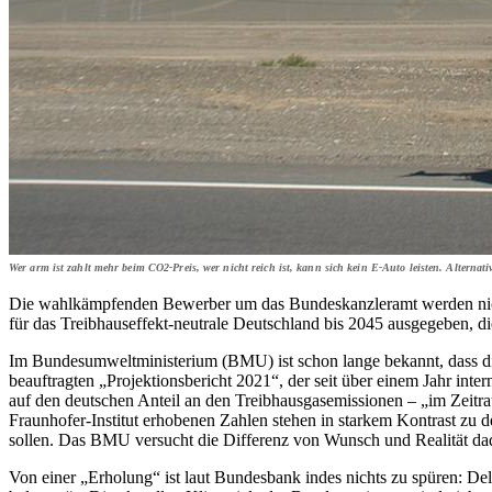
Wer arm ist zahlt mehr beim CO2-Preis, wer nicht reich ist, kann sich kein E-Auto leisten. Alternati
Die wahlkämpfenden Bewerber um das Bundeskanzleramt werden nicht
für das Treibhauseffekt-neutrale Deutschland bis 2045 ausgegeben, d
Im Bundesumweltministerium (BMU) ist schon lange bekannt, dass d
beauftragten „Projektionsbericht 2021“, der seit über einem Jahr inte
auf den deutschen Anteil an den Treib­hausgasemissionen – „im Zeit
Fraunhofer-Institut erhobenen Zahlen stehen in starkem Kontrast zu
sollen. Das BMU versucht die Differenz von Wunsch und Realität dad
Von einer „Erholung“ ist laut Bundesbank indes nichts zu spüren: De