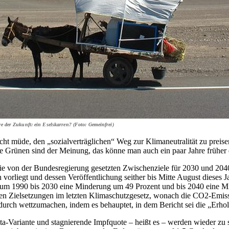
ve der Zukunft: ein Eselskarren? (Foto: Gemeinfrei)
 müde, den „sozialverträglichen“ Weg zur Klimaneutralität zu prei
ie Grünen sind der Meinung, das könne man auch ein paar Jahre früher 
ie von der Bundesregierung gesetzten Zwischenziele für 2030 und 20
rn vorliegt und dessen Veröffentlichung seither bis Mitte August dieses
raum 1990 bis 2030 eine Minderung um 49 Prozent und bis 2040 eine Mi
 den Zielsetzungen im letzten Klimaschutzgesetz, wonach die CO2-Emi
urch wettzumachen, indem es behauptet, in dem Bericht sei die „Erholu
lta-Variante und stagnierende Impfquote – heißt es – werden wieder zu