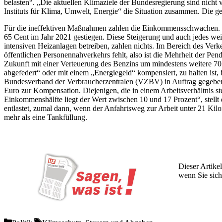
belasten“. „Die aktuellen Klimaziele der Bundesregierung sind nicht 
Instituts für Klima, Umwelt, Energie“ die Situation zusammen. Die ge
Für die ineffektiven Maßnahmen zahlen die Einkommensschwachen. Das
65 Cent im Jahr 2021 gestiegen. Diese Steigerung und auch jedes we
intensiven Heizanlagen betreiben, zahlen nichts. Im Bereich des Verk
öffentlichen Personennahverkehrs fehlt, also ist die Mehrheit der Pe
Zukunft mit einer Verteuerung des Benzins um mindestens weitere 70
abgefedert“ oder mit einem „Energiegeld“ kompensiert, zu halten ist
Bundesverband der Verbraucherzentralen (VZBV) in Auftrag gegeben wo
Euro zur Kompensation. Diejenigen, die in einem Arbeitsverhältnis s
Einkommenshälfte liegt der Wert zwischen 10 und 17 Prozent“, stellt
entlastet, zumal dann, wenn der Anfahrtsweg zur Arbeit unter 21 Kilom
mehr als eine Tankfüllung.
Dieser Artikel
wenn Sie sich
Wochen lang 
Categories
Tags