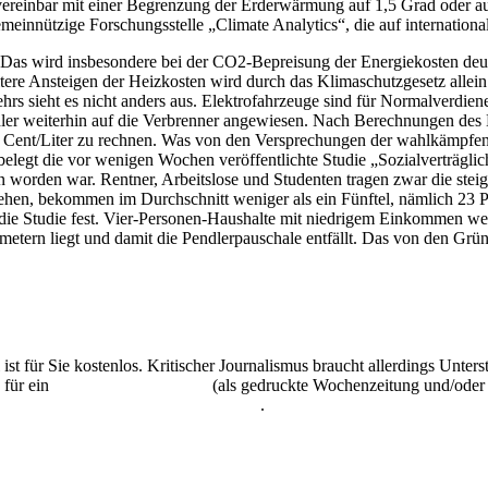
vereinbar mit einer Begrenzung der Erderwärmung auf 1,5 Grad oder auc
meinnützige Forschungsstelle „Climate Analytics“, die auf internationa
 wird insbesondere bei der CO2-Bepreisung der Energiekosten deutlich
itere Ansteigen der Heizkosten wird durch das Klimaschutzgesetz allei
ehrs sieht es nicht anders aus. Elektrofahrzeuge sind für Normalverdi
ndler weiterhin auf die Verbrenner angewiesen. Nach Berechnungen des D
 Cent/Liter zu rechnen. Was von den Versprechungen der wahlkämpfende
, belegt die vor wenigen Wochen veröffentlichte Studie „Sozialverträ
rden war. Rentner, Arbeitslose und Studenten tragen zwar die steigen
tehen, bekommen im Durchschnitt weniger als ein Fünftel, nämlich 23 P
 die Studie fest. Vier-Personen-Haushalte mit niedrigem Einkommen we
etern liegt und damit die Pendlerpauschale entfällt. Das von den Grüne
 ist für Sie kostenlos. Kritischer Journalismus braucht allerdings Unte
 für ein
Abonnement der UZ
(als gedruckte Wochenzeitung und/oder i
kostenlos und unverbindlich testen
.