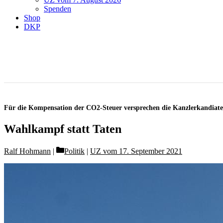
Spenden
Shop
DKP
Für die Kompensation der CO2-Steuer versprechen die Kanzlerkandiaten 
Wahlkampf statt Taten
Categories
Ralf Hohmann
Politik
|
UZ vom 17. September 2021