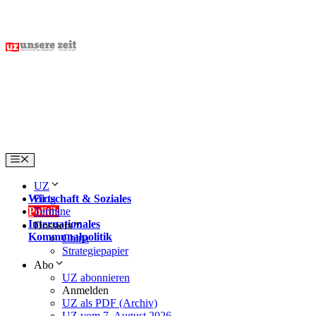
Skip
to
content
Menu
UZ
Wirtschaft & Soziales
Blog
Politik
Termine
Internationales
Dossiers
Kommunalpolitik
China
Strategiepapier
Abo
UZ abonnieren
Anmelden
UZ als PDF (Archiv)
UZ vom 7. August 2026