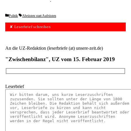
unverbindlich testen
.
Categories
Tags
Politik
Abrüsten statt Aufrüsten
✘ Leserbrief schreiben
An die UZ-Redaktion (leserbriefe (at) unsere-zeit.de)
"Zwischenbilanz", UZ vom 15. Februar 2019
Leserbrief