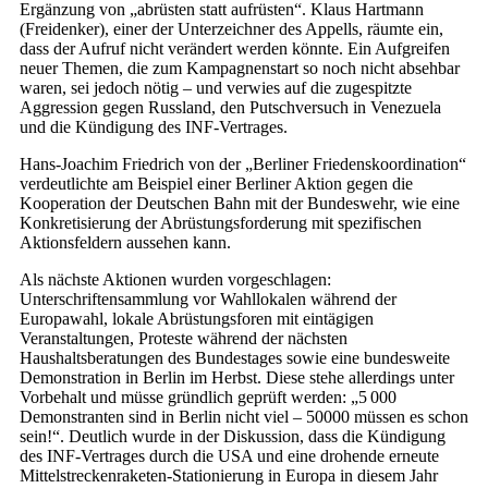
Ergänzung von „abrüsten statt aufrüsten“. Klaus Hartmann
(Freidenker), einer der Unterzeichner des Appells, räumte ein,
dass der Aufruf nicht verändert werden könnte. Ein Aufgreifen
neuer Themen, die zum Kampagnenstart so noch nicht absehbar
waren, sei jedoch nötig – und verwies auf die zugespitzte
Aggression gegen Russland, den Putschversuch in Venezuela
und die Kündigung des INF-Vertrages.
Hans-Joachim Friedrich von der „Berliner Friedenskoordination“
verdeutlichte am Beispiel einer Berliner Aktion gegen die
Kooperation der Deutschen Bahn mit der Bundeswehr, wie eine
Konkretisierung der Abrüstungsforderung mit spezifischen
Aktionsfeldern aussehen kann.
Als nächste Aktionen wurden vorgeschlagen:
Unterschriftensammlung vor Wahllokalen während der
Europawahl, lokale Abrüstungsforen mit eintägigen
Veranstaltungen, Proteste während der nächsten
Haushaltsberatungen des Bundestages sowie eine bundesweite
Demonstration in Berlin im Herbst. Diese stehe allerdings unter
Vorbehalt und müsse gründlich geprüft werden: „5 000
Demonstranten sind in Berlin nicht viel – 50000 müssen es schon
sein!“. Deutlich wurde in der Diskussion, dass die Kündigung
des INF-Vertrages durch die USA und eine drohende erneute
Mittelstreckenraketen-Stationierung in Europa in diesem Jahr