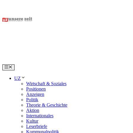
Skip
to
content
Menu
UZ
Wirtschaft & Soziales
Positionen
Anzeigen
Politik
Theorie & Geschichte
Aktion
Internationales
Kultur
Leserbriefe
Kommunalpolitik