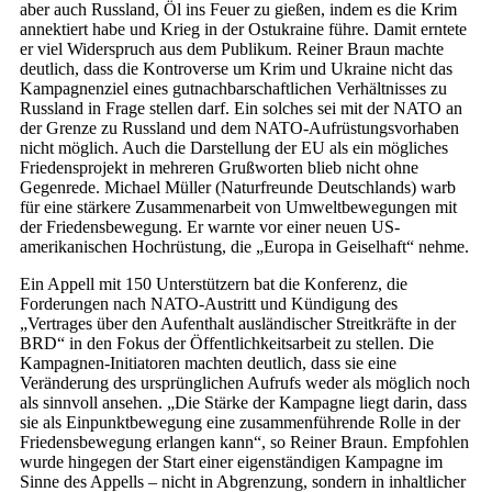
aber auch Russland, Öl ins Feuer zu gießen, indem es die Krim
annektiert habe und Krieg in der Ostukraine führe. Damit erntete
er viel Widerspruch aus dem Publikum. Reiner Braun machte
deutlich, dass die Kontroverse um Krim und Ukraine nicht das
Kampagnenziel eines gutnachbarschaftlichen Verhältnisses zu
Russland in Frage stellen darf. Ein solches sei mit der NATO an
der Grenze zu Russland und dem NATO-Aufrüstungsvorhaben
nicht möglich. Auch die Darstellung der EU als ein mögliches
Friedensprojekt in mehreren Grußworten blieb nicht ohne
Gegenrede. Michael Müller (Naturfreunde Deutschlands) warb
für eine stärkere Zusammenarbeit von Umweltbewegungen mit
der Friedensbewegung. Er warnte vor einer neuen US-
amerikanischen Hochrüstung, die „Europa in Geiselhaft“ nehme.
Ein Appell mit 150 Unterstützern bat die Konferenz, die
Forderungen nach NATO-Austritt und Kündigung des
„Vertrages über den Aufenthalt ausländischer Streitkräfte in der
BRD“ in den Fokus der Öffentlichkeitsarbeit zu stellen. Die
Kampagnen-Initiatoren machten deutlich, dass sie eine
Veränderung des ursprünglichen Aufrufs weder als möglich noch
als sinnvoll ansehen. „Die Stärke der Kampagne liegt darin, dass
sie als Einpunktbewegung eine zusammenführende Rolle in der
Friedensbewegung erlangen kann“, so Reiner Braun. Empfohlen
wurde hingegen der Start einer eigenständigen Kampagne im
Sinne des Appells – nicht in Abgrenzung, sondern in inhaltlicher