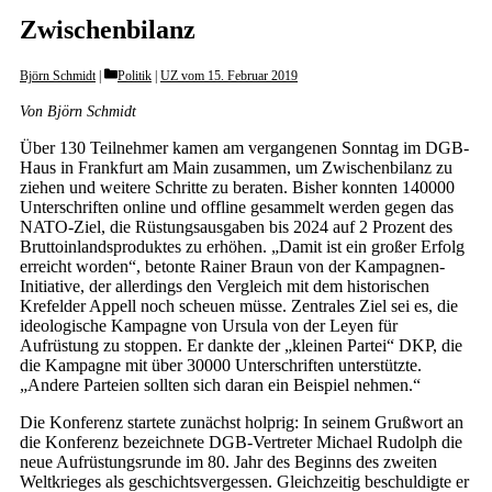
Zwischenbilanz
Categories
Björn Schmidt
Politik
|
UZ vom 15. Februar 2019
Von Björn Schmidt
Über 130 Teilnehmer kamen am vergangenen Sonntag im DGB-
Haus in Frankfurt am Main zusammen, um Zwischenbilanz zu
ziehen und weitere Schritte zu beraten. Bisher konnten 140000
Unterschriften online und offline gesammelt werden gegen das
NATO-Ziel, die Rüstungsausgaben bis 2024 auf 2 Prozent des
Bruttoinlandsproduktes zu erhöhen. „Damit ist ein großer Erfolg
erreicht worden“, betonte Rainer Braun von der Kampagnen-
Initiative, der allerdings den Vergleich mit dem historischen
Krefelder Appell noch scheuen müsse. Zentrales Ziel sei es, die
ideologische Kampagne von Ursula von der Leyen für
Aufrüstung zu stoppen. Er dankte der „kleinen Partei“ DKP, die
die Kampagne mit über 30000 Unterschriften unterstützte.
„Andere Parteien sollten sich daran ein Beispiel nehmen.“
Die Konferenz startete zunächst holprig: In seinem Grußwort an
die Konferenz bezeichnete DGB-Vertreter Michael Rudolph die
neue Aufrüstungsrunde im 80. Jahr des Beginns des zweiten
Weltkrieges als geschichtsvergessen. Gleichzeitig beschuldigte er