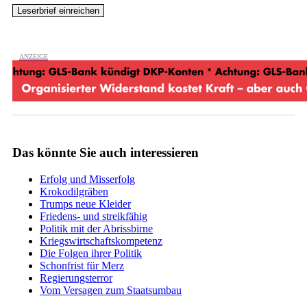
Das könnte Sie auch interessieren
Erfolg und Misserfolg
Krokodilgräben
Trumps neue Kleider
Friedens- und streikfähig
Politik mit der Abrissbirne
Kriegswirtschaftskompetenz
Die Folgen ihrer Politik
Schonfrist für Merz
Regierungsterror
Vom Versagen zum Staatsumbau