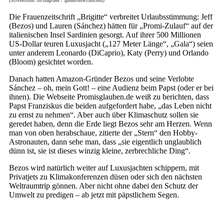
(Screenshot: Instagram / @laurenwsanchez)
Die Frauenzeitschrift „Brigitte“ verbreitet Urlaubsstimmung: Jeff
(Bezos) und Lauren (Sánchez) hätten für „Promi-Zulauf“ auf der
italienischen Insel Sardinien gesorgt. Auf ihrer 500 Millionen
US-Dollar teuren Luxusjacht („127 Meter Länge“, „Gala“) seien
unter anderem Leonardo (DiCaprio), Katy (Perry) und Orlando
(Bloom) gesichtet worden.
Danach hatten Amazon-Gründer Bezos und seine Verlobte
Sánchez – oh, mein Gott! – eine Audienz beim Papst (oder er bei
ihnen). Die Webseite Promisglauben.de weiß zu berichten, dass
Papst Franziskus die beiden aufgefordert habe, „das Leben nicht
zu ernst zu nehmen“. Aber auch über Klimaschutz sollen sie
geredet haben, denn die Erde liegt Bezos sehr am Herzen. Wenn
man von oben herabschaue, zitierte der „Stern“ den Hobby-
Astronauten, dann sehe man, dass „sie eigentlich unglaublich
dünn ist, sie ist dieses winzig kleine, zerbrechliche Ding“.
Bezos wird natürlich weiter auf Luxusjachten schippern, mit
Privatjets zu Klimakonferenzen düsen oder sich den nächsten
Weltraumtrip gönnen. Aber nicht ohne dabei den Schutz der
Umwelt zu predigen – ab jetzt mit päpstlichem Segen.