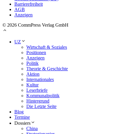
Barrierefreiheit
AGB
Anzeigen
© 2026 CommPress Verlag GmbH
UZ
Wirtschaft & Soziales
Positionen
Anzeigen
Politik
Theorie & Geschichte
Aktion
Internationales
Kultur
Leserbriefe
Kommunalpolitik
Hintergrund
Die Letzte Seite
Blog
Termine
Dossiers
China
Strategiepapier