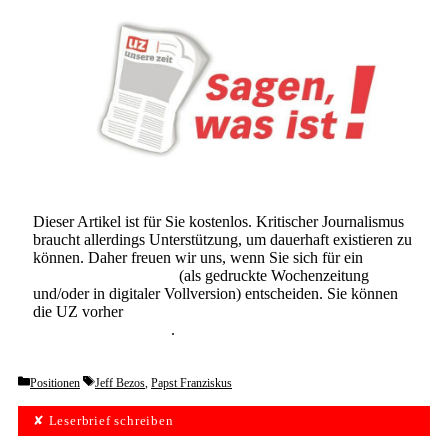
Dieser Artikel ist für Sie kostenlos. Kritischer Journalismus
braucht allerdings Unterstützung, um dauerhaft existieren zu
können. Daher freuen wir uns, wenn Sie sich für ein
Abonnement der UZ
(als gedruckte Wochenzeitung
und/oder in digitaler Vollversion) entscheiden. Sie können
die UZ vorher
6 Wochen lang kostenlos und
unverbindlich testen
.
Categories
Tags
Positionen
Jeff Bezos
,
Papst Franziskus
✘ Leserbrief schreiben