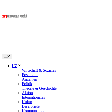
Skip
to
content
Menu
UZ
Wirtschaft & Soziales
Positionen
Anzeigen
Politik
Theorie & Geschichte
Aktion
Internationales
Kultur
Leserbriefe
Kommunalpolitik