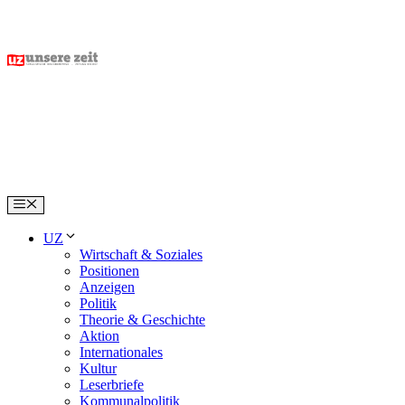
Skip
to
content
Menu
UZ
Wirtschaft & Soziales
Positionen
Anzeigen
Politik
Theorie & Geschichte
Aktion
Internationales
Kultur
Leserbriefe
Kommunalpolitik