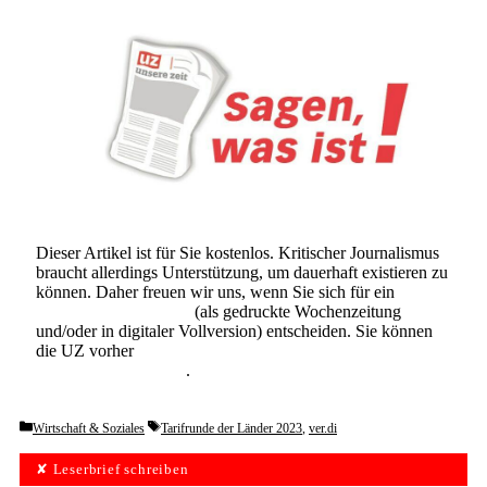
Dieser Artikel ist für Sie kostenlos. Kritischer Journalismus
braucht allerdings Unterstützung, um dauerhaft existieren zu
können. Daher freuen wir uns, wenn Sie sich für ein
Abonnement der UZ
(als gedruckte Wochenzeitung
und/oder in digitaler Vollversion) entscheiden. Sie können
die UZ vorher
6 Wochen lang kostenlos und
unverbindlich testen
.
Categories
Tags
Wirtschaft & Soziales
Tarifrunde der Länder 2023
,
ver.di
✘ Leserbrief schreiben